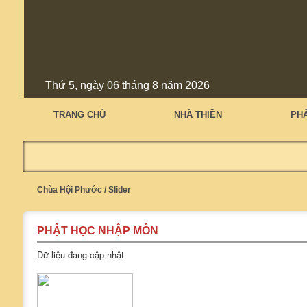
Thứ 5, ngày 06 tháng 8 năm 2026
TRANG CHỦ
NHÀ THIỀN
PH
Chùa Hội Phước
/
Slider
PHẬT HỌC NHẬP MÔN
Dữ liệu đang cập nhật