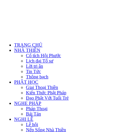
TRANG CHỦ
NHÀ THIỀN
Cổ tích Hội Phước
Lịch đại Tổ sư
Lời tri ân
Tin Tức
Thông bạch
PHẬT HỌC
Giai Thoại Thiền
Kiến Thức Phật Pháp
Đạo Phật Với Tuổi Trẻ
NGHE PHÁP
Pháp Thoại
Bái Tán
NGHI LỄ
Lễ hội
Nếp Sống Nhà Thiền