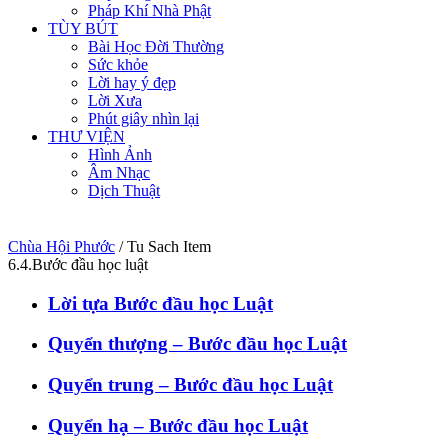
Pháp Khí Nhà Phật
TÙY BÚT
Bài Học Đời Thường
Sức khỏe
Lời hay ý đẹp
Lời Xưa
Phút giây nhìn lại
THƯ VIỆN
Hình Ảnh
Âm Nhạc
Dịch Thuật
Chùa Hội Phước
/
Tu Sach Item
6.4.Bước đầu học luật
Lời tựa Bước đầu học Luật
Quyển thượng – Bước đầu học Luật
Quyển trung – Bước đầu học Luật
Quyển hạ – Bước đầu học Luật