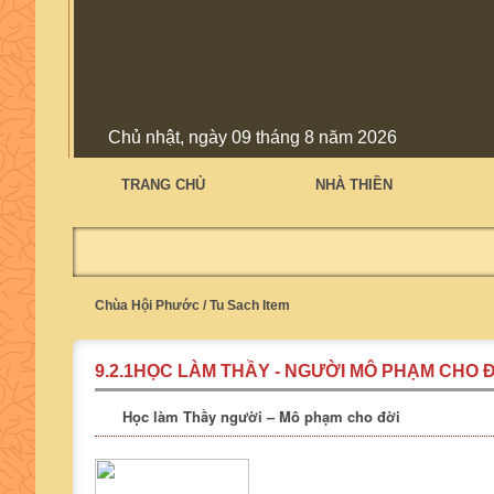
Chủ nhật, ngày 09 tháng 8 năm 2026
TRANG CHỦ
NHÀ THIỀN
Chùa Hội Phước
/
Tu Sach Item
9.2.1HỌC LÀM THẦY - NGƯỜI MÔ PHẠM CHO 
Học làm Thầy người – Mô phạm cho đời