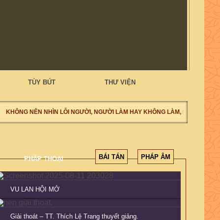
TÙY BÚT
THƯ VIỆN
KHÔNG NÊN NHÌN LỖI NGƯỜI, NGƯỜI LÀM HAY KHÔNG LÀM, NÊN NHÌN TỰ
BÁI TÁN
PHÁP ÂM
PHÁP THOẠI
VU LAN HỘI MỞ
Giải thoát – TT. Thích Lệ Trang thuyết giảng.