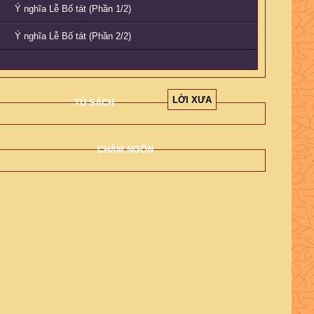
Ý nghĩa Lễ Bố tát (Phần 1/2)
Ý nghĩa Lễ Bố tát (Phần 2/2)
LỜI XƯA
TỦ SÁCH
CHÂM NGÔN