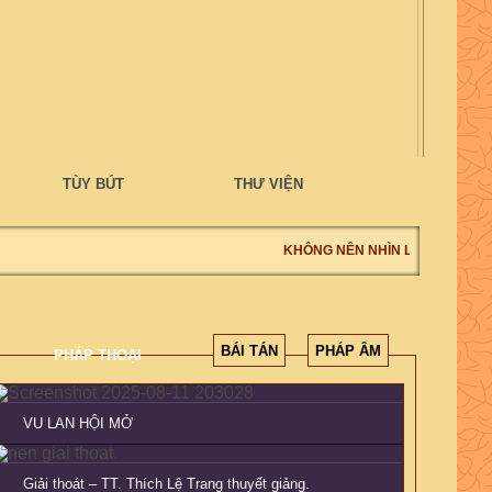
TÙY BÚT
THƯ VIỆN
KHÔNG NÊN NHÌN LỖI NGƯỜI, NG
BÁI TÁN
PHÁP ÂM
PHÁP THOẠI
VU LAN HỘI MỞ
Giải thoát – TT. Thích Lệ Trang thuyết giảng.