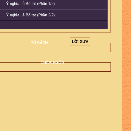
Ý nghĩa Lễ Bố tát (Phần 1/2)
Ý nghĩa Lễ Bố tát (Phần 2/2)
LỜI XƯA
TỦ SÁCH
CHÂM NGÔN