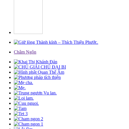
Châm Ngôn