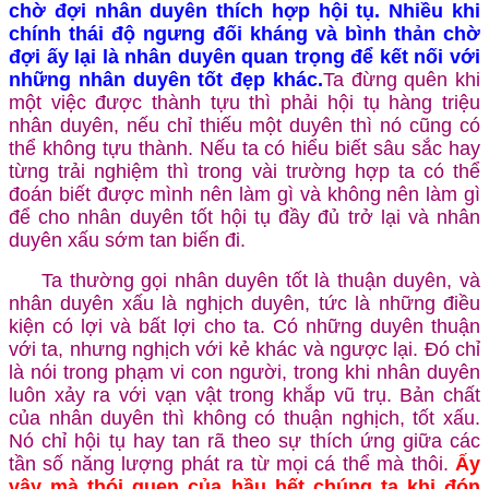
chờ đợi nhân duyên thích hợp hội tụ.
Nhiều khi
chính thái độ ngưng đối kháng và bình thản chờ
đợi ấy lại là nhân duyên quan trọng để kết nối với
những nhân duyên tốt đẹp khác.
Ta đừng quên khi
một việc được thành tựu thì phải hội tụ hàng triệu
nhân duyên, nếu chỉ thiếu một duyên thì nó cũng có
thể không tựu thành. Nếu ta có hiểu biết sâu sắc hay
từng trải nghiệm thì trong vài trường hợp ta có thể
đoán biết được mình nên làm gì và không nên làm gì
để cho nhân duyên tốt hội tụ đầy đủ trở lại và nhân
duyên xấu sớm tan biến đi.
Ta thường gọi nhân duyên tốt là thuận duyên, và
nhân duyên xấu là nghịch duyên, tức là những điều
kiện có lợi và bất lợi cho ta. Có những duyên thuận
với ta, nhưng nghịch với kẻ khác và ngược lại. Đó chỉ
là nói trong phạm vi con người, trong khi nhân duyên
luôn xảy ra với vạn vật trong khắp vũ trụ. Bản chất
của nhân duyên thì không có thuận nghịch, tốt xấu.
Nó chỉ hội tụ hay tan rã theo sự thích ứng giữa các
tần số năng lượng phát ra từ mọi cá thể mà thôi.
Ấy
vậy mà thói quen của hầu hết chúng ta khi đón