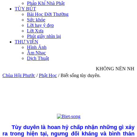
Pháp Khí Nhà Phật
TÙY BÚT
Bài Học Đời Thường
Sức khỏe
Lời hay ý đẹp
Lời Xưa
Phút giây nhìn lại
THƯ VIỆN
Hình Ảnh
Âm Nhạc
Dịch Thuật
KHÔNG NÊN NHÌN 
Chùa Hội Phước
/
Phật Học
/
Biết sống tùy duyên.
Tùy duyên là hoan hỷ chấp nhận những gì xảy
ra trong hiện tại, ngưng đối kháng và bình thản