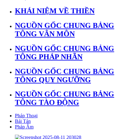
KHÁI NIỆM VỀ THIỀN
NGUỒN GỐC CHUNG BẢNG
TÔNG VÂN MÔN
NGUỒN GỐC CHUNG BẢNG
TÔNG PHÁP NHÃN
NGUỒN GỐC CHUNG BẢNG
TÔNG QUY NGƯỠNG
NGUỒN GỐC CHUNG BẢNG
TÔNG TÀO ĐỘNG
Pháp Thoại
Bái Tán
Pháp Âm