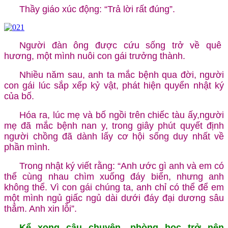
Thầy giáo xúc động: “Trả lời rất đúng”.
Người đàn ông được cứu sống trở về quê
hương, một mình nuôi con gái trưởng thành.
Nhiều năm sau, anh ta mắc bệnh qua đời, người
con gái lúc sắp xếp kỷ vật, phát hiện quyển nhật ký
của bố.
Hóa ra, lúc mẹ và bố ngồi trên chiếc tàu ấy,người
mẹ đã mắc bệnh nan y, trong giây phút quyết định
người chồng đã dành lấy cơ hội sống duy nhất về
phần mình.
Trong nhật ký viết rằng: “Anh ước gì anh và em có
thể cùng nhau chìm xuống đáy biển, nhưng anh
không thể. Vì con gái chúng ta, anh chỉ có thể để em
một mình ngủ giấc ngủ dài dưới đáy đại dương sâu
thẳm. Anh xin lỗi”.
Kể xong câu chuyện, phòng học trở nên