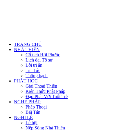
TRANG CHỦ
NHÀ THIỀN
Cổ tích Hội Phước
Lịch đại Tổ sư
Lời tri ân
Tin Tức
Thông bạch
PHẬT HỌC
Giai Thoại Thiền
Kiến Thức Phật Pháp
Đạo Phật Với Tuổi Trẻ
NGHE PHÁP
Pháp Thoại
Bái Tán
NGHI LỄ
Lễ hội
Nếp Sống Nhà Thiền