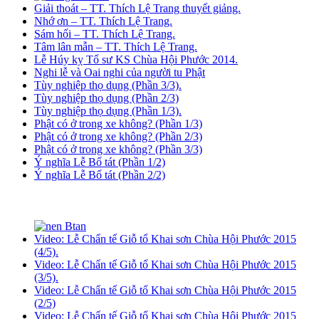
Giải thoát – TT. Thích Lệ Trang thuyết giảng.
Nhớ ơn – TT. Thích Lệ Trang.
Sám hối – TT. Thích Lệ Trang.
Tâm lân mẫn – TT. Thích Lệ Trang.
Lễ Húy kỵ Tổ sư KS Chùa Hội Phước 2014.
Nghi lễ và Oai nghi của người tu Phật
Tùy nghiệp thọ dụng (Phần 3/3).
Tùy nghiệp thọ dụng (Phần 2/3)
Tùy nghiệp thọ dụng (Phần 1/3).
Phật có ở trong xe không? (Phần 1/3)
Phật có ở trong xe không? (Phần 2/3)
Phật có ở trong xe không? (Phần 3/3)
Ý nghĩa Lễ Bố tát (Phần 1/2)
Ý nghĩa Lễ Bố tát (Phần 2/2)
Video: Lễ Chẩn tế Giỗ tổ Khai sơn Chùa Hội Phước 2015
(4/5).
Video: Lễ Chẩn tế Giỗ tổ Khai sơn Chùa Hội Phước 2015
(3/5).
Video: Lễ Chẩn tế Giỗ tổ Khai sơn Chùa Hội Phước 2015
(2/5)
Video: Lễ Chẩn tế Giỗ tổ Khai sơn Chùa Hội Phước 2015