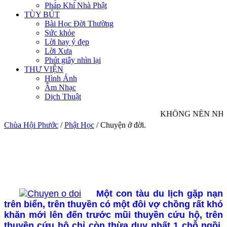
Pháp Khí Nhà Phật
TÙY BÚT
Bài Học Đời Thường
Sức khỏe
Lời hay ý đẹp
Lời Xưa
Phút giây nhìn lại
THƯ VIỆN
Hình Ảnh
Âm Nhạc
Dịch Thuật
KHÔNG NÊN NHÌN
Chùa Hội Phước
/
Phật Học
/
Chuyện ở đời.
Một con tàu du lịch gặp nạn
trên biển, trên thuyền có một đôi vợ chồng rất khó
khăn mới lên đến trước mũi thuyền cứu hộ, trên
thuyền cứu hộ chỉ còn thừa duy nhất 1 chỗ ngồi.