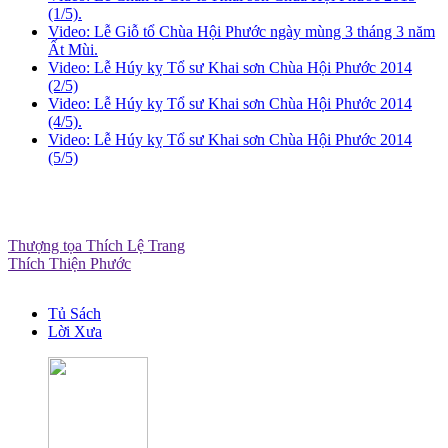
(1/5).
Video: Lễ Giỗ tổ Chùa Hội Phước ngày mùng 3 tháng 3 năm
Ất Mùi.
Video: Lễ Húy kỵ Tổ sư Khai sơn Chùa Hội Phước 2014
(2/5)
Video: Lễ Húy kỵ Tổ sư Khai sơn Chùa Hội Phước 2014
(4/5).
Video: Lễ Húy kỵ Tổ sư Khai sơn Chùa Hội Phước 2014
(5/5)
Thượng tọa Thích Lệ Trang
Thích Thiện Phước
Tủ Sách
Lời Xưa