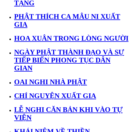
TẠNG
PHẬT THÍCH CA MÂU NI XUẤT
GIA
HOA XUÂN TRONG LÒNG NGƯỜI
NGÀY PHẬT THÀNH ĐẠO VÀ SỰ
TIẾP BIẾN PHONG TỤC DÂN
GIAN
OAI NGHI NHÀ PHẬT
CHÍ NGUYỆN XUẤT GIA
LỄ NGHI CĂN BẢN KHI VÀO TỰ
VIỆN
KHÁI NIỆM VỀ THIỀN