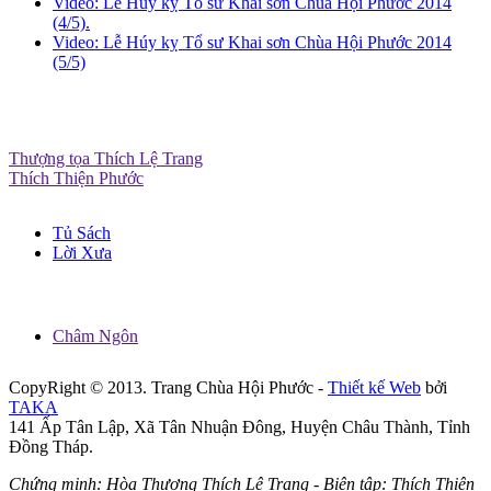
Video: Lễ Húy kỵ Tổ sư Khai sơn Chùa Hội Phước 2014
(4/5).
Video: Lễ Húy kỵ Tổ sư Khai sơn Chùa Hội Phước 2014
(5/5)
Thượng tọa Thích Lệ Trang
Thích Thiện Phước
Tủ Sách
Lời Xưa
Châm Ngôn
CopyRight © 2013. Trang Chùa Hội Phước -
Thiết kế Web
bởi
TAKA
141 Ấp Tân Lập, Xã Tân Nhuận Đông, Huyện Châu Thành, Tỉnh
Đồng Tháp.
Chứng minh: Hòa Thượng Thích Lệ Trang - Biên tập: Thích Thiện