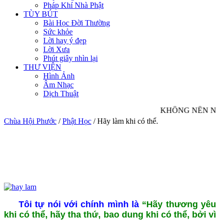
Pháp Khí Nhà Phật
TÙY BÚT
Bài Học Đời Thường
Sức khỏe
Lời hay ý đẹp
Lời Xưa
Phút giây nhìn lại
THƯ VIỆN
Hình Ảnh
Âm Nhạc
Dịch Thuật
KHÔNG NÊN NHÌ
Chùa Hội Phước
/
Phật Học
/
Hãy làm khi có thể.
Tôi tự nói với chính mình là
“Hãy thương yêu
khi có thể, hãy tha thứ, bao dung khi có thể, bởi vì