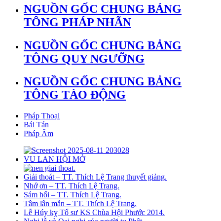
NGUỒN GỐC CHUNG BẢNG
TÔNG PHÁP NHÃN
NGUỒN GỐC CHUNG BẢNG
TÔNG QUY NGƯỠNG
NGUỒN GỐC CHUNG BẢNG
TÔNG TÀO ĐỘNG
Pháp Thoại
Bái Tán
Pháp Âm
VU LAN HỘI MỞ
Giải thoát – TT. Thích Lệ Trang thuyết giảng.
Nhớ ơn – TT. Thích Lệ Trang.
Sám hối – TT. Thích Lệ Trang.
Tâm lân mẫn – TT. Thích Lệ Trang.
Lễ Húy kỵ Tổ sư KS Chùa Hội Phước 2014.