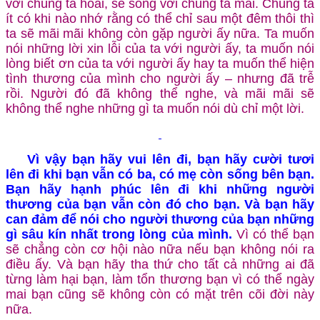
với chúng ta hoài, sẽ sống với chúng ta mãi. Chúng ta
ít có khi nào nhớ rằng có thể chỉ sau một đêm thôi thì
ta sẽ mãi mãi không còn gặp người ấy nữa. Ta muốn
nói những lời xin lỗi của ta với người ấy, ta muốn nói
lòng biết ơn của ta với người ấy hay ta muốn thể hiện
tình thương của mình cho người ấy – nhưng đã trễ
rồi. Người đó đã không thể nghe, và mãi mãi sẽ
không thể nghe những gì ta muốn nói dù chỉ một lời.
Vì vậy bạn hãy vui lên đi, bạn hãy cười tươi
lên đi khi bạn vẫn có ba, có mẹ còn sống bên bạn.
Bạn hãy hạnh phúc lên đi khi những người
thương của bạn vẫn còn đó cho bạn. Và bạn hãy
can đảm để nói cho người thương của bạn
những
gì sâu kín nhất trong lòng của mình.
Vì có thể bạn
sẽ chẳng còn cơ hội nào nữa nếu bạn không nói ra
điều ấy. Và bạn hãy tha thứ cho tất cả những ai đã
từng làm hại bạn, làm tổn thương bạn vì có thể ngày
mai bạn cũng sẽ không còn có mặt trên cõi đời này
nữa.