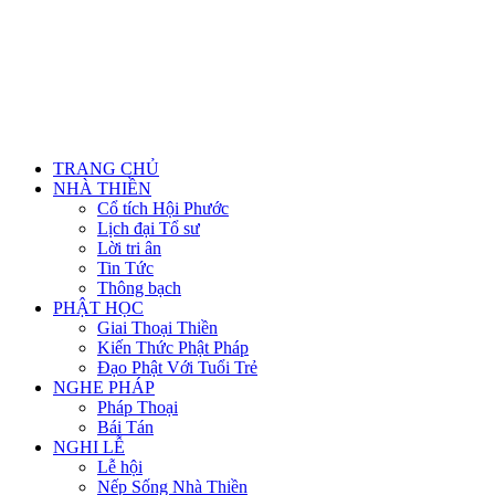
TRANG CHỦ
NHÀ THIỀN
Cổ tích Hội Phước
Lịch đại Tổ sư
Lời tri ân
Tin Tức
Thông bạch
PHẬT HỌC
Giai Thoại Thiền
Kiến Thức Phật Pháp
Đạo Phật Với Tuổi Trẻ
NGHE PHÁP
Pháp Thoại
Bái Tán
NGHI LỄ
Lễ hội
Nếp Sống Nhà Thiền