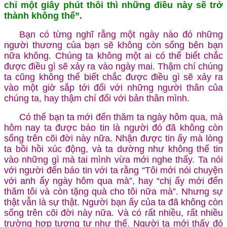
chỉ một giây phút thôi thì những điều này sẽ trở
thành không thể”.
Bạn có từng nghĩ rằng một ngày nào đó những
người thương của bạn sẽ không còn sống bên bạn
nữa không. Chúng ta không một ai có thể biết chắc
được điều gì sẽ xảy ra vào ngày mai. Thậm chí chúng
ta cũng không thể biết chắc được điều gì sẽ xảy ra
vào một giờ sắp tới đối với những người thân của
chúng ta, hay thậm chí đối với bản thân mình.
Có thể bạn ta mới đến thăm ta ngày hôm qua, mà
hôm nay ta được báo tin là người đó đã không còn
sống trên cõi đời này nữa. Nhận được tin ấy mà lòng
ta bồi hồi xúc động, và ta dường như không thể tin
vào những gì mà tai mình vừa mới nghe thấy. Ta nói
với người đến báo tin với ta rằng “Tôi mới nói chuyện
với anh ấy ngày hôm qua mà”, hay “chị ấy mới đến
thăm tôi và còn tặng quà cho tôi nữa mà”. Nhưng sự
thật vẫn là sự thật. Người bạn ấy của ta đã không còn
sống trên cõi đời này nữa. Và có rất nhiều, rất nhiều
trường hợp tương tự như thế. Người ta mới thấy đó