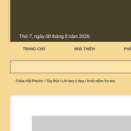
Thứ 7, ngày 08 tháng 8 năm 2026
TRANG CHỦ
NHÀ THIỀN
PH
Chùa Hội Phước
/
Tùy Bút
/
Lời hay ý đẹp
/
Hoài niệm Vu lan.