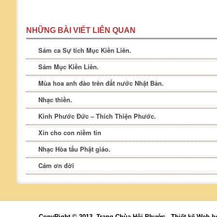
NHỮNG BÀI VIẾT LIÊN QUAN
Sám ca Sự tích Mục Kiền Liên.
Sám Mục Kiền Liên.
Mùa hoa anh đào trên đất nước Nhật Bản.
Nhạc thiền.
Kinh Phước Đức – Thích Thiện Phước.
Xin cho con niềm tin
Nhạc Hòa tấu Phật giáo.
Cám ơn đời
CopyRight © 2013. Trang Chùa Hội Phước -
Thiết kế Web
b