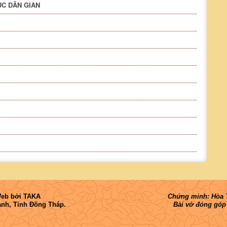
ỤC DÂN GIAN
Web
bởi
TAKA
Chứng minh: Hòa T
nh, Tỉnh Đồng Tháp.
Bài vở đóng góp