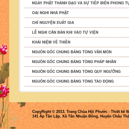
NGÀY PHẬT THÀNH ĐẠO VÀ SỰ TIẾP BIẾN PHONG T
OAI NGHI NHÀ PHẬT
CHÍ NGUYỆN XUẤT GIA
LỄ NGHI CĂN BẢN KHI VÀO TỰ VIỆN
KHÁI NIỆM VỀ THIỀN
NGUỒN GỐC CHUNG BẢNG TÔNG VÂN MÔN
NGUỒN GỐC CHUNG BẢNG TÔNG PHÁP NHÃN
NGUỒN GỐC CHUNG BẢNG TÔNG QUY NGƯỠNG
NGUỒN GỐC CHUNG BẢNG TÔNG TÀO ĐỘNG
CopyRight © 2013. Trang Chùa Hội Phước -
Thiết kế 
141 Ấp Tân Lập, Xã Tân Nhuận Đông, Huyện Châu Thà