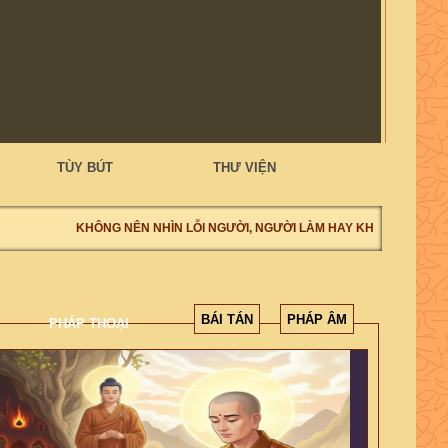
TÙY BÚT
THƯ VIỆN
KHÔNG NÊN NHÌN LỖI NGƯỜI, NGƯỜI LÀM HAY KHÔNG LÀM, NÊ
BÁI TÁN
PHÁP ÂM
PHÁP THOẠI