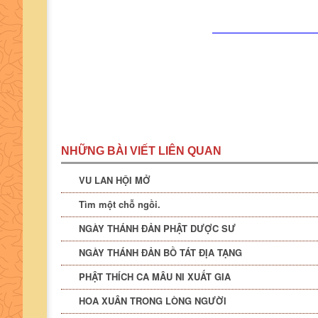
—————————
NHỮNG BÀI VIẾT LIÊN QUAN
VU LAN HỘI MỞ
Tìm một chỗ ngồi.
NGÀY THÁNH ĐẢN PHẬT DƯỢC SƯ
NGÀY THÁNH ĐẢN BỒ TÁT ĐỊA TẠNG
PHẬT THÍCH CA MÂU NI XUẤT GIA
HOA XUÂN TRONG LÒNG NGƯỜI