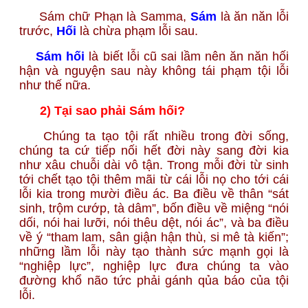
Sám chữ Phạn là Samma,
Sám
là ăn năn lỗi
trước,
Hối
là chừa phạm lỗi sau.
Sám hối
là biết lỗi cũ sai lầm nên ăn năn hối
hận và nguyện sau này không tái phạm tội lỗi
như thế nữa.
2) Tại sao phải Sám hối?
Chúng ta tạo tội rất nhiều trong đời sống,
chúng ta cứ tiếp nối hết đời này sang đời kia
như xâu chuỗi dài vô tận. Trong mỗi đời từ sinh
tới chết tạo tội thêm mãi từ cái lỗi nọ cho tới cái
lỗi kia trong mười điều ác. Ba điều về thân “sát
sinh, trộm cướp, tà dâm”, bốn điều về miệng “nói
dối, nói hai lưỡi, nói thêu dệt, nói ác”, và ba điều
về ý “tham lam, sân giận hận thù, si mê tà kiến”;
những lầm lỗi này tạo thành sức mạnh gọi là
“nghiệp lực”, nghiệp lực đưa chúng ta vào
đường khổ não tức phải gánh qủa báo của tội
lỗi.