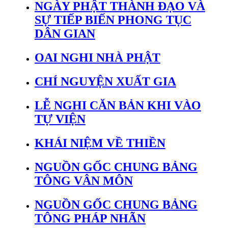
NGÀY PHẬT THÀNH ĐẠO VÀ
SỰ TIẾP BIẾN PHONG TỤC
DÂN GIAN
OAI NGHI NHÀ PHẬT
CHÍ NGUYỆN XUẤT GIA
LỄ NGHI CĂN BẢN KHI VÀO
TỰ VIỆN
KHÁI NIỆM VỀ THIỀN
NGUỒN GỐC CHUNG BẢNG
TÔNG VÂN MÔN
NGUỒN GỐC CHUNG BẢNG
TÔNG PHÁP NHÃN