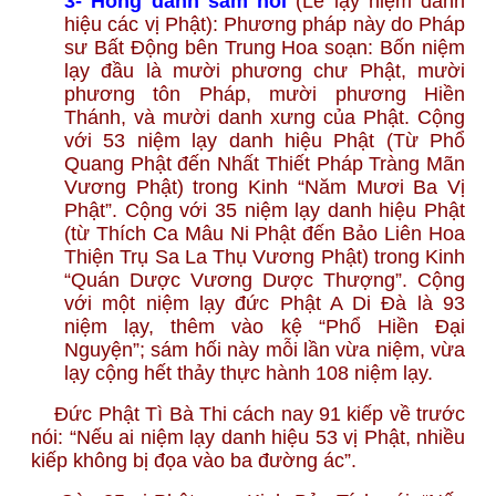
3- Hồng danh sám hối
(Lễ lạy niệm danh
hiệu các vị Phật): Phương pháp này do Pháp
sư Bất Động bên Trung Hoa soạn: Bốn niệm
lạy đầu là mười phương chư Phật, mười
phương tôn Pháp, mười phương Hiền
Thánh, và mười danh xưng của Phật. Cộng
với 53 niệm lạy danh hiệu Phật (Từ Phổ
Quang Phật đến Nhất Thiết Pháp Tràng Mãn
Vương Phật) trong Kinh “Năm Mươi Ba Vị
Phật”. Cộng với 35 niệm lạy danh hiệu Phật
(từ Thích Ca Mâu Ni Phật đến Bảo Liên Hoa
Thiện Trụ Sa La Thụ Vương Phật) trong Kinh
“Quán Dược Vương Dược Thượng”. Cộng
với một niệm lạy đức Phật A Di Đà là 93
niệm lạy, thêm vào kệ “Phổ Hiền Đại
Nguyện”; sám hối này mỗi lần vừa niệm, vừa
lạy cộng hết thảy thực hành 108 niệm lạy.
Đức Phật Tì Bà Thi cách nay 91 kiếp về trước
nói: “Nếu ai niệm lạy danh hiệu 53 vị Phật, nhiều
kiếp không bị đọa vào ba đường ác”.