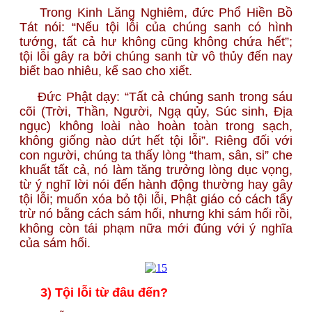
Trong Kinh Lăng Nghiêm, đức Phổ Hiền Bồ
Tát nói: “Nếu tội lỗi của chúng sanh có hình
tướng, tất cả hư không cũng không chứa hết”;
tội lỗi gây ra bởi chúng sanh từ vô thủy đến nay
biết bao nhiêu, kể sao cho xiết.
Đức Phật dạy: “Tất cả chúng sanh trong sáu
cõi (Trời, Thần, Người, Ngạ qủy, Súc sinh, Địa
ngục) không loài nào hoàn toàn trong sạch,
không giống nào dứt hết tội lỗi”. Riêng đối với
con người, chúng ta thấy lòng “tham, sân, si” che
khuất tất cả, nó làm tăng trưởng lòng dục vọng,
từ ý nghĩ lời nói đến hành động thường hay gây
tội lỗi; muốn xóa bỏ tội lỗi, Phật giáo có cách tẩy
trừ nó bằng cách sám hối, nhưng khi sám hối rồi,
không còn tái phạm nữa mới đúng với ý nghĩa
của sám hối.
3) Tội lỗi từ đâu đến?