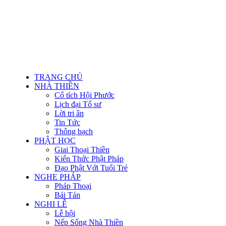
TRANG CHỦ
NHÀ THIỀN
Cổ tích Hội Phước
Lịch đại Tổ sư
Lời tri ân
Tin Tức
Thông bạch
PHẬT HỌC
Giai Thoại Thiền
Kiến Thức Phật Pháp
Đạo Phật Với Tuổi Trẻ
NGHE PHÁP
Pháp Thoại
Bái Tán
NGHI LỄ
Lễ hội
Nếp Sống Nhà Thiền