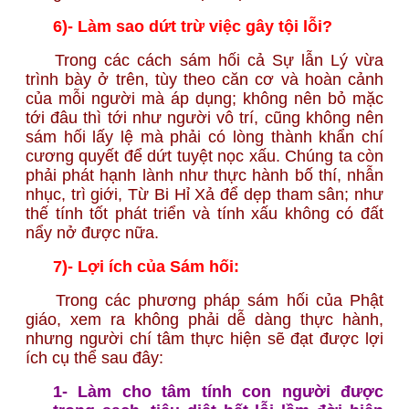
6)- Làm sao dứt trừ việc gây tội lỗi?
Trong các cách sám hối cả Sự lẫn Lý vừa
trình bày ở trên, tùy theo căn cơ và hoàn cảnh
của mỗi người mà áp dụng; không nên bỏ mặc
tới đâu thì tới như người vô trí, cũng không nên
sám hối lấy lệ mà phải có lòng thành khẩn chí
cương quyết để dứt tuyệt nọc xấu. Chúng ta còn
phải phát hạnh lành như thực hành bố thí, nhẫn
nhục, trì giới, Từ Bi Hỉ Xả để dẹp tham sân; như
thế tính tốt phát triển và tính xấu không có đất
nẩy nở được nữa.
7)- Lợi ích của Sám hối:
Trong các phương pháp sám hối của Phật
giáo, xem ra không phải dễ dàng thực hành,
nhưng người chí tâm thực hiện sẽ đạt được lợi
ích cụ thể sau đây:
1- Làm cho tâm tính con người được