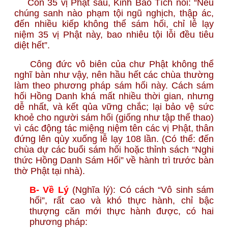
Còn 35 vị Phật sau, Kinh Bảo Tích nói: “Nếu
chúng sanh nào phạm tội ngũ nghịch, thập ác,
đến nhiều kiếp không thể sám hối, chỉ lễ lạy
niệm 35 vị Phật này, bao nhiêu tội lỗi đều tiêu
diệt hết”.
Công đức vô biên của chư Phật không thể
nghĩ bàn như vậy, nên hầu hết các chùa thường
làm theo phương pháp sám hối này. Cách sám
hối Hồng Danh khá mất nhiều thời gian, nhưng
dễ nhất, và kết qủa vững chắc; lại bảo vệ sức
khoẻ cho người sám hối (giống như tập thể thao)
vì các động tác miệng niệm tên các vị Phật, thân
đứng lên qùy xuống lễ lạy 108 lần. (Có thể: đến
chùa dự các buổi sám hối hoặc thỉnh sách “Nghi
thức Hồng Danh Sám Hối” về hành trì trước bàn
thờ Phật tại nhà).
B- Về Lý
(Nghĩa lý): Có cách “Vô sinh sám
hối”, rất cao và khó thực hành, chỉ bậc
thượng căn mới thực hành được, có hai
phương pháp: