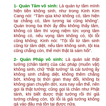
1- Quán Tâm vô sinh:
Là quán tự tâm mình
hiện tiền không sinh, như trong Kinh Kim
Cang nói: “Tâm qúa khứ không có, tâm hiện
tại chẳng có, tâm tương lai cũng không”.
Quán trong ba thời ấy đều không thấy tâm,
không có tâm thì vọng niệm tức vọng tâm
không có, nếu vọng tâm không có, tội lỗi
cũng không; Kinh nói: “Tội lỗi từ tâm sinh
cũng từ tâm diệt, nếu tâm không sinh, tội kia
cũng chẳng còn, thế mới thật là sám hối”.
2- Quán Pháp vô sinh:
Là quán sát thật
tướng (chân tánh) của các pháp (muôn vật)
không sinh, chữ “thật tướng” là cái tướng ấy
không sinh chẳng diệt, không thêm chẳng
bớt, không bị thời gian thay đổi, không bị
không gian chuyển dời, xưa nay vẫn thế, nên
gọi là thật tướng; cũng gọi là chân như Phật
tánh, khi biết được thật tướng rồi thì giả
tướng chẳng còn, tội lỗi là giả tướng không
gá vào đâu mà tồn tại được nữa.