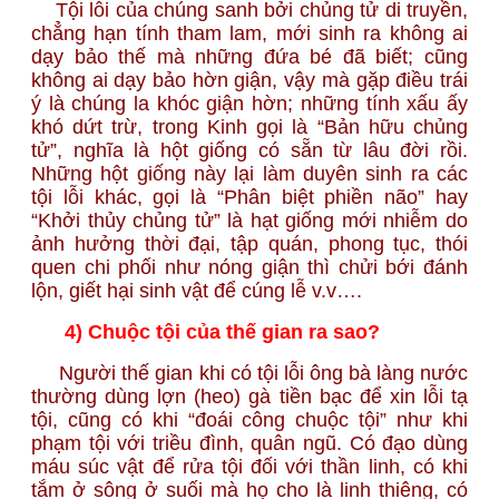
Tội lỗi của chúng sanh bởi chủng tử di truyền,
chẳng hạn tính tham lam, mới sinh ra không ai
dạy bảo thế mà những đứa bé đã biết; cũng
không ai dạy bảo hờn giận, vậy mà gặp điều trái
ý là chúng la khóc giận hờn; những tính xấu ấy
khó dứt trừ, trong Kinh gọi là “Bản hữu chủng
tử”, nghĩa là hột giống có sẵn từ lâu đời rồi.
Những hột giống này lại làm duyên sinh ra các
tội lỗi khác, gọi là “Phân biệt phiền não” hay
“Khởi thủy chủng tử” là hạt giống mới nhiễm do
ảnh hưởng thời đại, tập quán, phong tục, thói
quen chi phối như nóng giận thì chửi bới đánh
lộn, giết hại sinh vật để cúng lễ v.v….
4) Chuộc tội của thế gian ra sao?
Người thế gian khi có tội lỗi ông bà làng nước
thường dùng lợn (heo) gà tiền bạc để xin lỗi tạ
tội, cũng có khi “đoái công chuộc tội” như khi
phạm tội với triều đình, quân ngũ. Có đạo dùng
máu súc vật để rửa tội đối với thần linh, có khi
tắm ở sông ở suối mà họ cho là linh thiêng, có