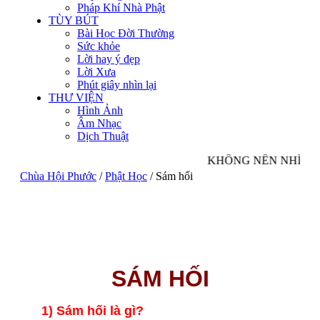
Pháp Khí Nhà Phật
TÙY BÚT
Bài Học Đời Thường
Sức khỏe
Lời hay ý đẹp
Lời Xưa
Phút giây nhìn lại
THƯ VIỆN
Hình Ảnh
Âm Nhạc
Dịch Thuật
KHÔNG NÊN NHÌN LỖ
Chùa Hội Phước
/
Phật Học
/
Sám hối
SÁM HỐI
1) Sám hối là gì?