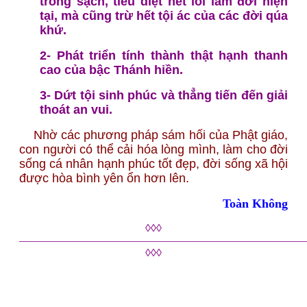
trong sạch, tiêu diệt hết lỗi lầm đời hiện
tại, mà cũng trừ hết tội ác của các đời qúa
khứ.
2- Phát triển tính thành thật hạnh thanh
cao của bậc Thánh hiền.
3- Dứt tội sinh phúc và thẳng tiến đến giải
thoát an vui.
Nhờ các phương pháp sám hối của Phật giáo,
con người có thể cải hóa lòng mình, làm cho đời
sống cá nhân hạnh phúc tốt đẹp, đời sống xã hội
được hòa bình yên ổn hơn lên.
Toàn Không
◊◊◊
——————————————————————————
◊◊◊