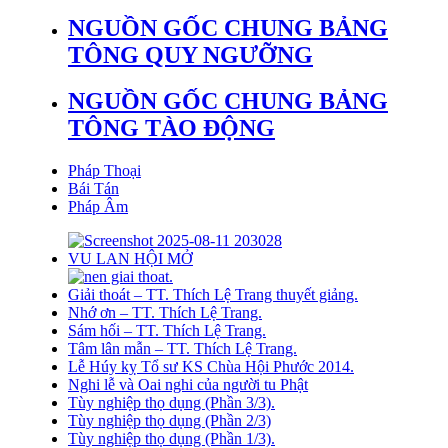
NGUỒN GỐC CHUNG BẢNG
TÔNG QUY NGƯỠNG
NGUỒN GỐC CHUNG BẢNG
TÔNG TÀO ĐỘNG
Pháp Thoại
Bái Tán
Pháp Âm
VU LAN HỘI MỞ
Giải thoát – TT. Thích Lệ Trang thuyết giảng.
Nhớ ơn – TT. Thích Lệ Trang.
Sám hối – TT. Thích Lệ Trang.
Tâm lân mẫn – TT. Thích Lệ Trang.
Lễ Húy kỵ Tổ sư KS Chùa Hội Phước 2014.
Nghi lễ và Oai nghi của người tu Phật
Tùy nghiệp thọ dụng (Phần 3/3).
Tùy nghiệp thọ dụng (Phần 2/3)
Tùy nghiệp thọ dụng (Phần 1/3).