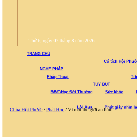
Thứ 6, ngày 07 tháng 8 năm 2026
TRANG CHỦ
Cổ tích Hội Phư
NGHE PHÁP
Pháp Thoại
Ti
TÙY BÚT
Bái Tán
Bài Học Đời Thường
Sức khỏe
Lời Xưa
Phút giây nhìn lạ
Chùa Hội Phước
/
Phật Học
/
Vì một thế giới an bình.