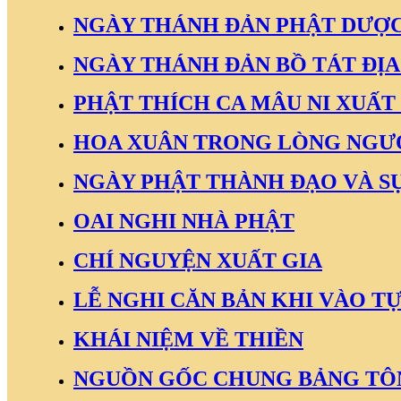
NGÀY THÁNH ĐẢN PHẬT DƯỢC
NGÀY THÁNH ĐẢN BỒ TÁT ĐỊ
PHẬT THÍCH CA MÂU NI XUẤT
HOA XUÂN TRONG LÒNG NGƯ
NGÀY PHẬT THÀNH ĐẠO VÀ SỰ
OAI NGHI NHÀ PHẬT
CHÍ NGUYỆN XUẤT GIA
LỄ NGHI CĂN BẢN KHI VÀO TỰ
KHÁI NIỆM VỀ THIỀN
NGUỒN GỐC CHUNG BẢNG TÔ