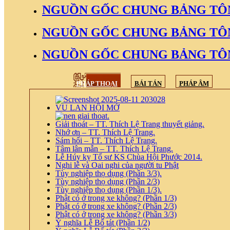
NGUỒN GỐC CHUNG BẢNG TÔ
NGUỒN GỐC CHUNG BẢNG TÔ
NGUỒN GỐC CHUNG BẢNG TÔ
PHÁP THOẠI
BÁI TÁN
PHÁP ÂM
VU LAN HỘI MỞ
Giải thoát – TT. Thích Lệ Trang thuyết giảng.
Nhớ ơn – TT. Thích Lệ Trang.
Sám hối – TT. Thích Lệ Trang.
Tâm lân mẫn – TT. Thích Lệ Trang.
Lễ Húy kỵ Tổ sư KS Chùa Hội Phước 2014.
Nghi lễ và Oai nghi của người tu Phật
Tùy nghiệp thọ dụng (Phần 3/3).
Tùy nghiệp thọ dụng (Phần 2/3)
Tùy nghiệp thọ dụng (Phần 1/3).
Phật có ở trong xe không? (Phần 1/3)
Phật có ở trong xe không? (Phần 2/3)
Phật có ở trong xe không? (Phần 3/3)
Ý nghĩa Lễ Bố tát (Phần 1/2)