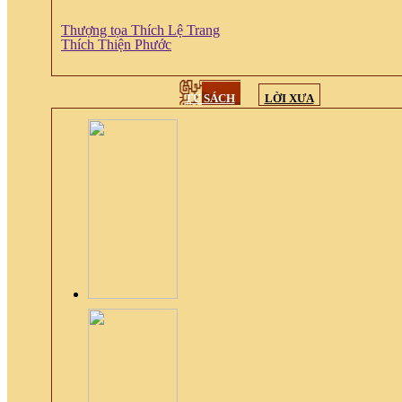
Thượng tọa Thích Lệ Trang
Thích Thiện Phước
TỦ SÁCH
LỜI XƯA