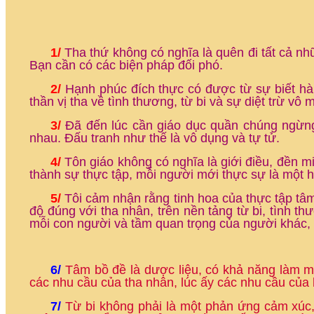
1/
Tha thứ không có nghĩa là quên đi tất cả nh
Bạn cần có các biện pháp đối phó.
2/
Hạnh phúc đích thực có được từ sự biết hài 
thần vị tha về tình thương, từ bi và sự diệt trừ vô 
3/
Đã đến lúc cần giáo dục quần chúng ngừng l
nhau. Đấu tranh như thế là vô dụng và tự tử.
4/
Tôn giáo không có nghĩa là giới điều, đền miế
thành sự thực tập, mỗi người mới thực sự là một h
5/
Tôi cảm nhận rằng tinh hoa của thực tập tâm 
độ đúng với tha nhân, trên nền tảng từ bi, tình 
mỗi con người và tầm quan trọng của người khác, l
6/
Tâm bồ đề là dược liệu, có khả năng làm m
các nhu cầu của tha nhân, lúc ấy các nhu cầu củ
7/
Từ bi không phải là một phản ứng cảm xúc, 