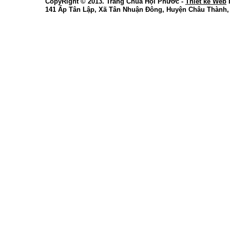
CopyRight © 2013. Trang Chùa Hội Phước -
Thiết kế Web
141 Ấp Tân Lập, Xã Tân Nhuận Đông, Huyện Châu Thành,