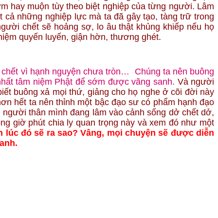
 sớm hay muộn tùy theo biệt nghiệp của từng người. Lâm
ất cả những nghiệp lực mà ta đã gây tạo, tàng trữ trong
người chết sẽ hoảng sợ, lo âu thật khủng khiếp nếu họ
niệm quyến luyến, giận hờn, thương ghét.
ốn chết vì hạnh nguyện chưa tròn… Chúng ta nên buông
ải nhất tâm niệm Phật để sớm được vãng sanh.
Và người
iết buông xả mọi thứ, giảng cho họ nghe ở cõi đời này
ốt hơn hết ta nên thỉnh một bậc đạo sư có phẩm hạnh đạo
nh người thân mình đang lâm vào cảnh sống dở chết dở,
rong giờ phút chia ly quan trọng này và xem đó như một
ến lúc đó sẽ ra sao? Vâng, mọi chuyện sẽ được diễn
sanh.