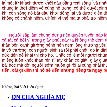
là một lữ khách được khởi đầu bằng “cái sống” và nhất
chung là thời điểm vô cùng hệ trọng, có thể quyết định
khi còn sống nó bắt đầu khơi động lại và được diễn t
không có chánh niệm. Chính vì thế mà ta phải trợ niệ
Người sắp lâm chung đừng nên quyến luyến nào là 
xả tất cả bởi vì trong giây phút này ta không thể đe
thân bên cạnh giường bệnh nên đem lòng thương yêu vô
là vô thường, con người sinh ra rồi phải chết, đó là đ
đức đến để khai thị cho họ. Chắc có lẽ mỗi người chú
miệng luôn khóc than rên rỉ, tay chân co giật, giãy g
bài học mà đời người sớm muộn gì rồi ai cũng phải th
tiến, cái gì đến thì nó sẽ đến nhưng riêng ta ngay
Những Bài Viết Liên Quan
ƠN CHA NGHĨA MẸ