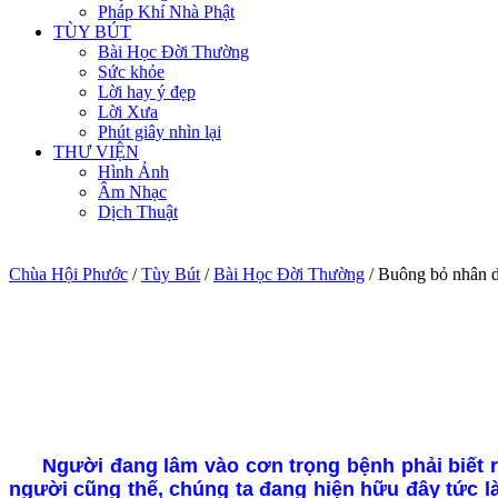
Pháp Khí Nhà Phật
TÙY BÚT
Bài Học Đời Thường
Sức khỏe
Lời hay ý đẹp
Lời Xưa
Phút giây nhìn lại
THƯ VIỆN
Hình Ảnh
Âm Nhạc
Dịch Thuật
Chùa Hội Phước
/
Tùy Bút
/
Bài Học Đời Thường
/
Buông bỏ nhân 
Người đang lâm vào cơn trọng bệnh phải biết r
người cũng thế, chúng ta đang hiện hữu đây tức l