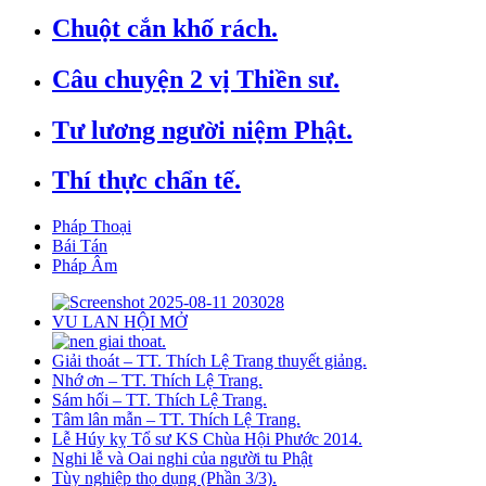
Chuột cắn khố rách.
Câu chuyện 2 vị Thiền sư.
Tư lương người niệm Phật.
Thí thực chẩn tế.
Pháp Thoại
Bái Tán
Pháp Âm
VU LAN HỘI MỞ
Giải thoát – TT. Thích Lệ Trang thuyết giảng.
Nhớ ơn – TT. Thích Lệ Trang.
Sám hối – TT. Thích Lệ Trang.
Tâm lân mẫn – TT. Thích Lệ Trang.
Lễ Húy kỵ Tổ sư KS Chùa Hội Phước 2014.
Nghi lễ và Oai nghi của người tu Phật
Tùy nghiệp thọ dụng (Phần 3/3).