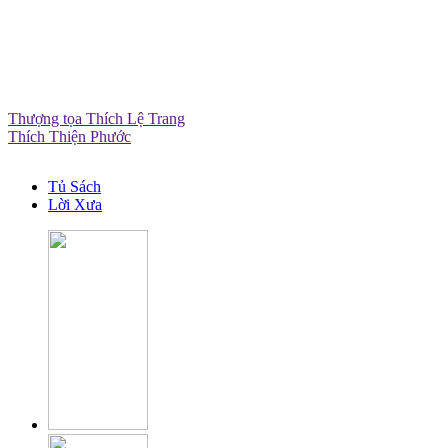
Thượng tọa Thích Lệ Trang
Thích Thiện Phước
Tủ Sách
Lời Xưa