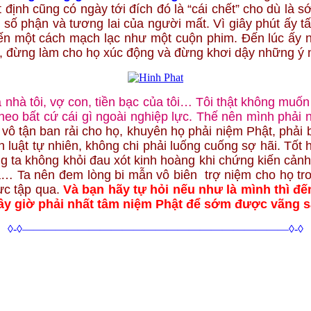
 định cũng có ngày tới đích đó là “cái chết” cho dù là
 số phận và tương lai của người mất. Vì giây phút ấy t
iến một cách mạch lạc như một cuộn phim. Đến lúc ấy 
m, đừng làm cho họ xúc động và đừng khơi dậy những ý 
nhà tôi, vợ con, tiền bạc của tôi… Tôi thật không mu
m theo bất cứ cái gì ngoài nghiệp lực. Thế nên mình ph
 tận ban rải cho họ, khuyên họ phải niệm Phật, phải b
ịnh luật tự nhiên, không chi phải luống cuống sợ hãi. T
ng ta không khỏi đau xót kinh hoàng khi chứng kiến cả
iụa… Ta nên đem lòng bi mẫn vô biên trợ niệm cho họ t
ực tập qua.
Và bạn hãy tự hỏi nếu như là mình thì đ
 bây giờ phải nhất tâm niệm Phật để sớm được vãng 
◊-◊————————————————————————◊-◊