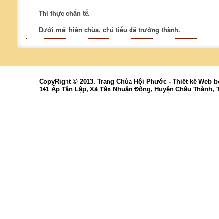
Thí thực chẩn tế.
Dưới mái hiên chùa, chú tiểu đã trưởng thành.
CopyRight © 2013. Trang Chùa Hội Phước -
Thiết kế Web
b
141 Ấp Tân Lập, Xã Tân Nhuận Đông, Huyện Châu Thành, 