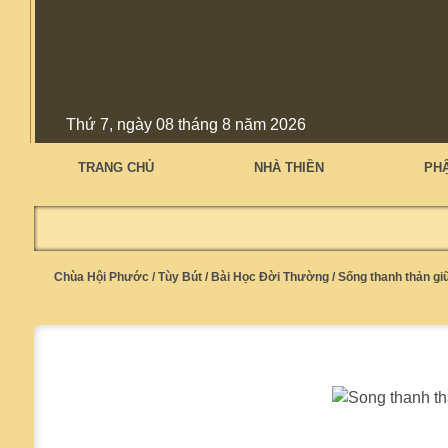
Thứ 7, ngày 08 tháng 8 năm 2026
TRANG CHỦ
NHÀ THIỀN
PH
Chùa Hội Phước
/
Tùy Bút
/
Bài Học Đời Thường
/
Sống thanh thản gi