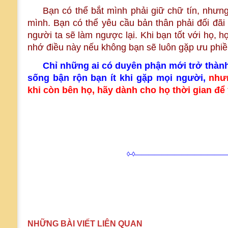
Bạn có thể bắt mình phải giữ chữ tín, nhưn
mình. Bạn có thể yêu cầu bản thân phải đối đãi
người ta sẽ làm ngược lại. Khi bạn tốt với họ, h
nhớ điều này nếu không bạn sẽ luôn gặp ưu phiề
Chỉ những ai có duyên phận mới trở thàn
sống bận rộn bạn ít khi gặp mọi người,
nhưn
khi còn bên họ, hãy dành cho họ thời gian đ
◊-◊——————————————
NHỮNG BÀI VIẾT LIÊN QUAN