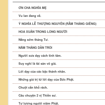
ƠN CHA NGHĨA MẸ
Vu lan đang về.
Ý NGHĨA LỄ THƯỢNG NGUYÊN (RẰM THÁNG GIÊNG)
HOA XUÂN TRONG LÒNG NGƯỜI
Nắng sớm tháng Tư.
NĂM THÁNG DẦN TRÔI
Người xưa dạy cách tĩnh tâm.
Suy nghĩ là tài sản vô giá.
Lời dạy của các bậc thánh nhân.
Những giá trị từ lời dạy của Đức Phật.
Chuột cắn khố rách.
Câu chuyện 2 vị Thiền sư.
Tư lương người niệm Phật.