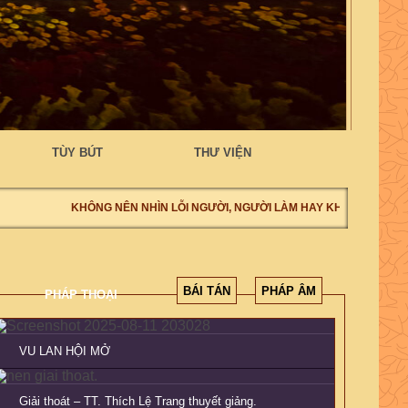
TÙY BÚT
THƯ VIỆN
KHÔNG NÊN NHÌN LỖI NGƯỜI, NGƯỜI LÀM HAY KHÔNG LÀM, NÊ
BÁI TÁN
PHÁP ÂM
PHÁP THOẠI
VU LAN HỘI MỞ
Giải thoát – TT. Thích Lệ Trang thuyết giảng.