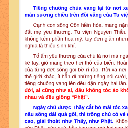
Tiếng chuông chùa vang lại từ nơi 
màn sương chiều trên đồi vắng của Tu vi
Cạnh con sông Côn hiền hòa, mang nặn
đất mẹ yêu thương, Tu viện Nguyên Thiều 
không kém phần hoa mỹ, tuy đơn giản nhưng
nghĩa là thiếu sinh khí.
Tổ ấm yêu thương của chú là nơi mà ngày
kẽ tay, gió mang theo hơi thở của biển. Hoàn
của từng đợt sóng gọi bờ rì rào. Rời xa nơ
thế giới khác, ít hẳn đi những tiếng nói cườ
tiếng chuông vang lên đều đặn ngày hai lần
đời, ai cũng như ai, đầu không tóc áo khô
nhau và đều giống “Phật”.
Ngày chú được Thầy cắt bỏ mái tóc xan
nâu sồng dài quá gối, thì trông chú có v
cao, giải thoát như Thầy, như Phật.
Không 