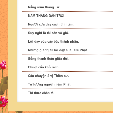
Nắng sớm tháng Tư.
NĂM THÁNG DẦN TRÔI
Người xưa dạy cách tĩnh tâm.
Suy nghĩ là tài sản vô giá.
Lời dạy của các bậc thánh nhân.
Những giá trị từ lời dạy của Đức Phật.
Sống thanh thản giữa đời.
Chuột cắn khố rách.
Câu chuyện 2 vị Thiền sư.
Tư lương người niệm Phật.
Thí thực chẩn tế.