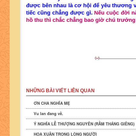
được bên nhau là cơ hội để yêu thương và
tiếc cũng chẳng được gì.
Nếu cuộc đời nà
hồ thu thì chắc chẳng bao giờ chú trưởn
◊-◊—————————
NHỮNG BÀI VIẾT LIÊN QUAN
ƠN CHA NGHĨA MẸ
Vu lan đang về.
Ý NGHĨA LỄ THƯỢNG NGUYÊN (RẰM THÁNG GIÊNG)
HOA XUÂN TRONG LÒNG NGƯỜI