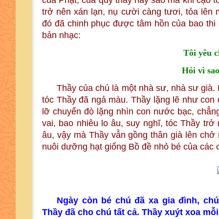
của Phật, của quý thầy hay sao mà khi cạo 
trở nên xán lạn, nụ cười càng tươi, tỏa lên 
đó đã chinh phục được tâm hồn của bao thi 
bản nhạc:
Tôi yêu c
Hỏi vì sa
Thầy của chú là một nhà sư, nhà sư già. N
tóc Thầy đã ngả màu. Thầy lặng lẽ như con 
lỡ chuyến đò lặng nhìn con nước bạc, chẳn
vai, bao nhiêu lo âu, suy nghĩ, tóc Thầy tr
âu, vậy mà Thầy vẫn gồng thân già lên chở
nuôi dưỡng hạt giống Bồ đề nhỏ bé của các c
Ngày còn bé chú đã xa gia đình, chú
Thầy đã cho chú tất cả. Thầy xuýt xoa mỗi