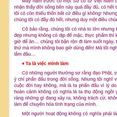
Mấy năm trước có một Sư cô từ Việt Nam 
nhận thấy đời sống bên này quá đầy đủ, có hết t
tôi có còn thiếu thốn bất cứ điều gì không! Nhưng
chúng tôi có đầy đủ hết, nhưng duy một điều chúng
Cô bảo rằng, chúng tôi có nhà to lớn nhưng 
đẹp nhưng không có dịp để mặc, thực phẩm thì k
giờ để ăn… chúng tôi bận rộn đi làm suốt ngày,
thứ mà mình không bao giờ dùng đến! Mà tôi ngh
lắm đâu…
♦ Ta là việc mình làm
Có những người thường sợ rằng đạo Phật, sự
ý chí phấn đấu trong đời sống. Nhưng tôi nghĩ 
cuộc đời hay không, mà là ta phấn đấu vì lý 
hoàn cảnh không có nghĩa là ta thụ động ngồi 
ràng những gì đang xảy ra, không trách cứ, khô
làm để chuyển hóa tình trạng của mình.
Một người hoạt động không có nghĩa phải 