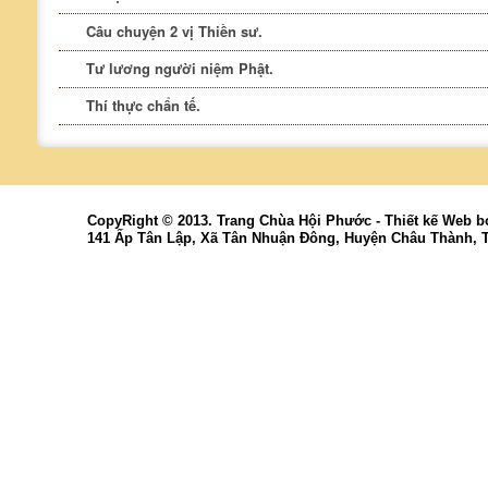
Câu chuyện 2 vị Thiền sư.
Tư lương người niệm Phật.
Thí thực chẩn tế.
CopyRight © 2013. Trang Chùa Hội Phước -
Thiết kế Web
b
141 Ấp Tân Lập, Xã Tân Nhuận Đông, Huyện Châu Thành, 