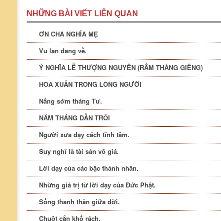
NHỮNG BÀI VIẾT LIÊN QUAN
ƠN CHA NGHĨA MẸ
Vu lan đang về.
Ý NGHĨA LỄ THƯỢNG NGUYÊN (RẰM THÁNG GIÊNG)
HOA XUÂN TRONG LÒNG NGƯỜI
Nắng sớm tháng Tư.
NĂM THÁNG DẦN TRÔI
Người xưa dạy cách tĩnh tâm.
Suy nghĩ là tài sản vô giá.
Lời dạy của các bậc thánh nhân.
Những giá trị từ lời dạy của Đức Phật.
Sống thanh thản giữa đời.
Chuột cắn khố rách.