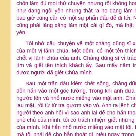
chôn làm đủ mọi thứ chuyện nhưng rồi không hoàn
như đang ngồi yên nhưng thật ra họ đang làm hế
bao giờ cũng cần có một sự phấn đấu để đi tới. 
cũng phải lăng xăng làm một cái gì đó, mà thật 
yên.
Tôi nhớ câu chuyện về một chàng dũng sĩ xứ
của một vị lãnh chúa. Một đêm, có một tên thích
chết vị lãnh chúa của anh. Chàng dũng sĩ vì trá
tìm và giết tên thích khách ấy. Sau mấy năm tr
được người đã giết Chúa mình.
Sau một trận đấu kiếm chết sống, chàng dũ
dồn hắn vào một góc tường. Trong khi anh đưa 
ngước lên và nhổ nước miếng vào mặt anh. Chàng
lau mặt, rồi từ từ tra gươm vào vỏ. Anh ra lệnh 
người theo anh hỏi vì sao anh lại để cho hắn tho
phò chủ của mình, tôi có trách nhiệm giết những a
của mình. Khi hắn nhổ nước miếng vào mặt tôi, tr
mà tôi phải để cho hắn thoát đi. Nếu ngay trong g