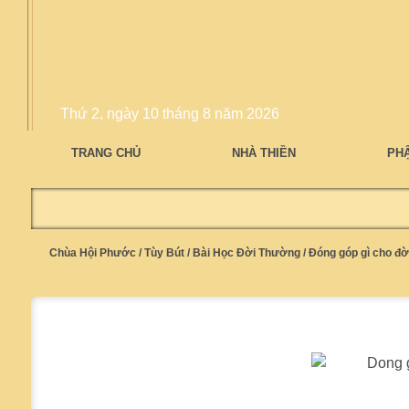
Thứ 2, ngày 10 tháng 8 năm 2026
TRANG CHỦ
NHÀ THIỀN
PH
Chùa Hội Phước
/
Tùy Bút
/
Bài Học Đời Thường
/
Đóng góp gì cho đờ