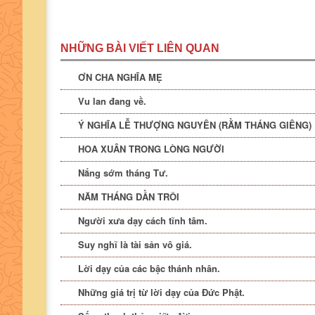
NHỮNG BÀI VIẾT LIÊN QUAN
ƠN CHA NGHĨA MẸ
Vu lan đang về.
Ý NGHĨA LỄ THƯỢNG NGUYÊN (RẰM THÁNG GIÊNG)
HOA XUÂN TRONG LÒNG NGƯỜI
Nắng sớm tháng Tư.
NĂM THÁNG DẦN TRÔI
Người xưa dạy cách tĩnh tâm.
Suy nghĩ là tài sản vô giá.
Lời dạy của các bậc thánh nhân.
Những giá trị từ lời dạy của Đức Phật.