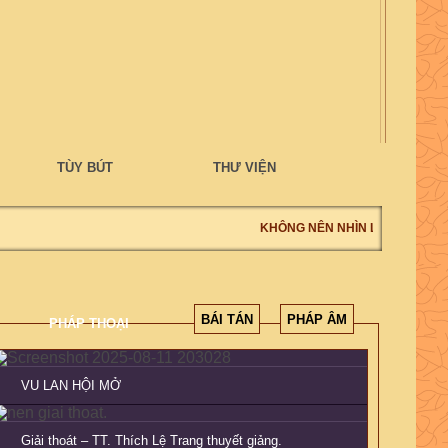
TÙY BÚT
THƯ VIỆN
KHÔNG NÊN NHÌN LỖI NGƯỜI, N
BÁI TÁN
PHÁP ÂM
PHÁP THOẠI
VU LAN HỘI MỞ
Giải thoát – TT. Thích Lệ Trang thuyết giảng.