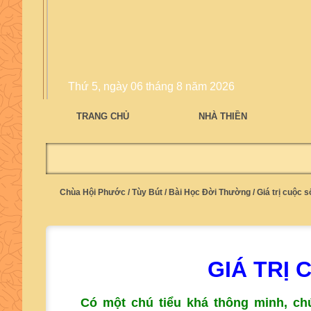
Thứ 5, ngày 06 tháng 8 năm 2026
TRANG CHỦ
NHÀ THIỀN
Chùa Hội Phước
/
Tùy Bút
/
Bài Học Đời Thường
/
Giá trị cuộc s
GIÁ TRỊ
Có một chú tiểu khá thông minh, ch