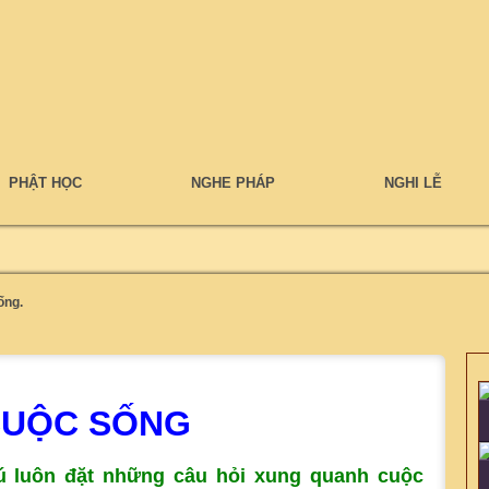
PHẬT HỌC
NGHE PHÁP
NGHI LỄ
ống.
 CUỘC SỐNG
ú luôn đặt những câu hỏi xung quanh cuộc