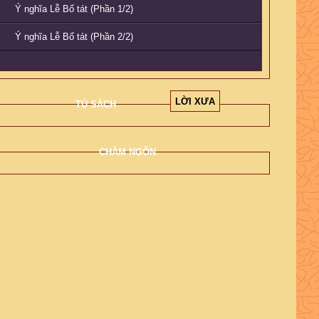
Ý nghĩa Lễ Bố tát (Phần 1/2)
Ý nghĩa Lễ Bố tát (Phần 2/2)
LỜI XƯA
TỦ SÁCH
CHÂM NGÔN