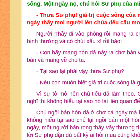
sống. Một ngày nọ, chú hỏi Sư phụ của m
- Thưa Sư phụ! giá trị cuộc sống của
ngày thấy mọi người lên chùa đều cầu mon
Người Thầy đi vào phòng rồi mang ra ch
bình thường và có chút xấu xí rồi bảo:
- Con hãy mang hòn đá này ra chợ bán v
bán và mang về cho ta.
- Tại sao lại phải vậy thưa Sư phụ?
- Nếu con muốn biết giá trị cuộc sống là g
Vì sự tò mò nên chú tiểu đã làm theo.
nghĩ thì không hiểu tại sao nó lại liên quan đ
Chú ngồi bán hòn đá ở chợ cả ngày mà kh
không hiểu tại sao chú lại ngồi bán một hò
ngày, một người bán rong thấy vậy thương tì
lời Sư phụ dặn dù bất kỳ ai hỏi mua cũng k