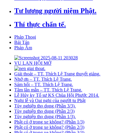
Tư lương người niệm Phật.
Thí thực chẩn tế.
Pháp Thoại
Bái Tán
Pháp Âm
VU LAN HỘI MỞ
Giải thoát – TT. Thích Lệ Trang thuyết giảng.
Nhớ ơn – TT. Thích Lệ Trang.
Sám hối – TT. Thích Lệ Trang.
Tâm lân mẫn – TT. Thích Lệ Trang.
Lễ Húy kỵ Tổ sư KS Chùa Hội Phước 2014.
Nghi lễ và Oai nghi của người tu Phật
Tùy nghiệp thọ dụng (Phần 3/3).
Tùy nghiệp thọ dụng (Phần 2/3)
Tùy nghiệp thọ dụng (Phần 1/3).
Phật có ở trong xe không? (Phần 1/3)
Phật có ở trong xe không? (Phần 2/3)
Phật có ở trong xe không? (Phần 3/3)