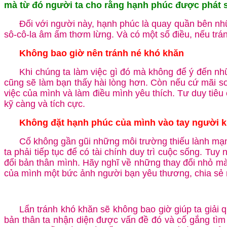
mà từ đó người ta cho rằng hạnh phúc được phát s
Đối với người này, hạnh phúc là quay quần bên nh
sô-cô-la âm ấm thơm lừng. Và có một số điều, nếu trá
Không bao giờ nên tránh né khó khăn
Khi chúng ta làm việc gì đó mà không để ý đến nh
cũng sẽ làm bạn thấy hài lòng hơn. Còn nếu cứ mãi s
việc của mình và làm điều mình yêu thích. Tư duy tiê
kỹ càng và tích cực.
Không đặt hạnh phúc của mình vào tay người 
Cố không gần gũi những môi trường thiếu lành mạnh
ta phải tiếp tục để có tài chính duy trì cuộc sống. Tu
đổi bản thân mình. Hãy nghĩ về những thay đổi nhỏ mà 
của mình một bức ảnh người bạn yêu thương, chia s
Lẩn tránh khó khăn sẽ không bao giờ giúp ta giải 
bản thân ta nhận diện được vấn đề đó và cố gắng tìm 