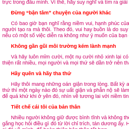
trực trong đầu mình. Vì thế, hãy suy nghĩ và tìm ra gi
Đừng “bận tâm” chuyện của người khác
Có bao giờ bạn nghĩ rằng niềm vui, hạnh phúc củ
người tạo ra mà thôi. Theo đó, vui hay buồn là do su
nếu có một số việc diễn ra không như ý muốn của bạn 
Không gần gũi môi trường kém lành mạnh
Và hãy luôn mỉm cười, một nụ cười nhỏ xinh lại có
thiện rất nhiều, mọi người và mọi thứ sẽ dần trở nên th
Hãy quên và hãy tha thứ
Hãy thôi mang những oán giận trong lòng. Bất kỳ a
thứ thì một ngày nào đó sự uất giận và phẫn nộ sẽ l
để quá khứ khi ở yên đó, nhìn về tương lai với niềm 
Tiết chế cái tôi của bản thân
Nhiều người không giữ được bình tĩnh và không thể 
gắng học hỏi điều gì đó từ lời chỉ trích, tán dương ấy