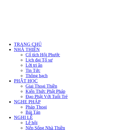
TRANG CHỦ
NHÀ THIỀN
Cổ tích Hội Phước
Lịch đại Tổ sư
Lời tri ân
Tin Tức
Thông bạch
PHẬT HỌC
Giai Thoại Thiền
Kiến Thức Phật Pháp
Đạo Phật Với Tuổi Trẻ
NGHE PHÁP
Pháp Thoại
Bái Tán
NGHI LỄ
Lễ hội
Nếp Sống Nhà Thiền