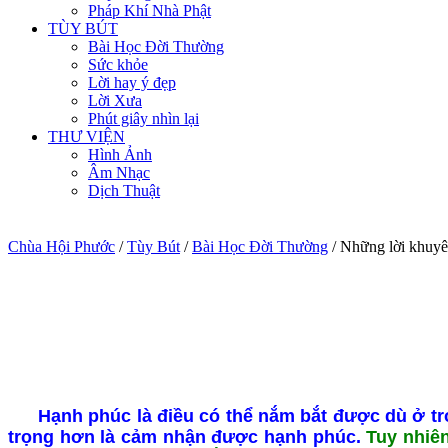
Pháp Khí Nhà Phật
TÙY BÚT
Bài Học Đời Thường
Sức khỏe
Lời hay ý đẹp
Lời Xưa
Phút giây nhìn lại
THƯ VIỆN
Hình Ảnh
Âm Nhạc
Dịch Thuật
Chùa Hội Phước
/
Tùy Bút
/
Bài Học Đời Thường
/
Những lời khuyê
Hạnh phúc là điều có thể nắm bắt được dù ở t
trọng hơn là cảm nhận được hạnh phúc.
Tuy nhiên