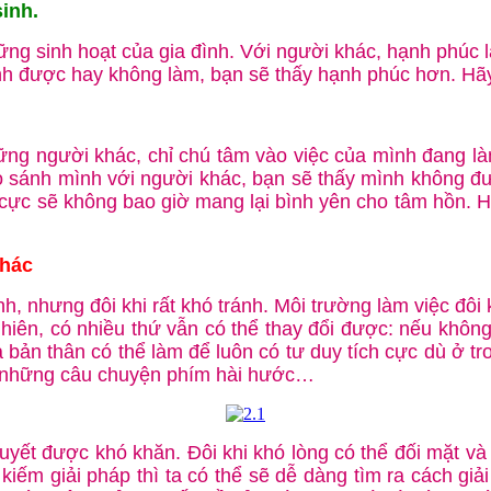
inh.
ững sinh hoạt của gia đình. Với người khác, hạnh phúc
nh được hay không làm, bạn sẽ thấy hạnh phúc hơn. Hãy
ững người khác, chỉ chú tâm vào việc của mình đang làm
o sánh mình với người khác, bạn sẽ thấy mình không đư
u cực sẽ không bao giờ mang lại bình yên cho tâm hồn. 
khác
, nhưng đôi khi rất khó tránh. Môi trường làm việc đôi
y nhiên, có nhiều thứ vẫn có thể thay đổi được: nếu khô
bản thân có thể làm để luôn có tư duy tích cực dù ở tr
ẻ những câu chuyện phím hài hước…
quyết được khó khăn. Đôi khi khó lòng có thể đối mặt v
kiếm giải pháp thì ta có thể sẽ dễ dàng tìm ra cách g