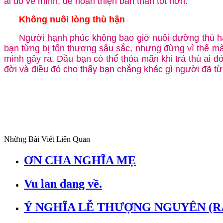
ai đó về mình, để hoàn thiện bản thân tốt hơn.
Không nuôi lòng thù hận
Người hạnh phúc không bao giờ nuôi dưỡng thù hận
bạn từng bị tổn thương sâu sắc, nhưng đừng vì thế mà tự
mình gây ra. Dầu bạn có thể thỏa mãn khi trả thù ai đ
đời và điều đó cho thấy bạn chẳng khác gì người đã từ
Những Bài Viết Liên Quan
ƠN CHA NGHĨA MẸ
Vu lan đang về.
Ý NGHĨA LỄ THƯỢNG NGUYÊN (