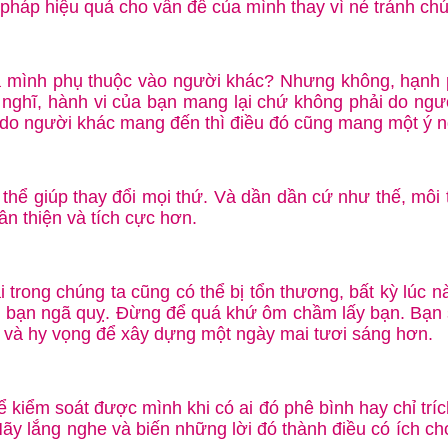
ải pháp hiệu quả cho vấn đề của mình thay vì né tránh ch
a mình phụ thuộc vào người khác? Nhưng không, hạnh p
y nghĩ, hành vi của bạn mang lại chứ không phải do ng
do người khác mang đến thì điều đó cũng mang một ý ng
 thể giúp thay đổi mọi thứ. Và dần dần cứ như thế, môi
ân thiện và tích cực hơn.
i trong chúng ta cũng có thể bị tổn thương, bất kỳ lúc
àm bạn ngã quỵ. Đừng để quá khứ ôm chầm lấy bạn. Bạn 
tin và hy vọng để xây dựng một ngày mai tươi sáng hơn.
kiểm soát được mình khi có ai đó phê bình hay chỉ trích
. Hãy lắng nghe và biến những lời đó thành điều có ích