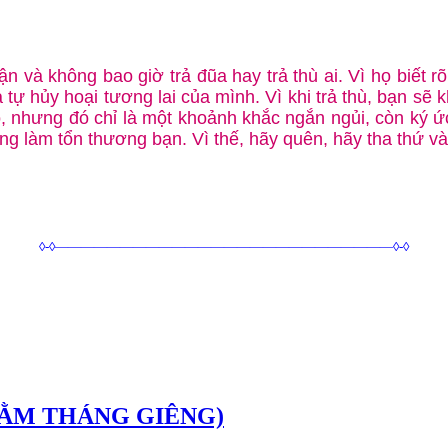
 và không bao giờ trả đũa hay trả thù ai. Vì họ biết r
 hủy hoại tương lai của mình. Vì khi trả thù, bạn sẽ khô
ó, nhưng đó chỉ là một khoảnh khắc ngắn ngủi, còn ký ứ
ng làm tổn thương bạn. Vì thế, hãy quên, hãy tha thứ và
◊-◊——————————————————————————◊-◊
RẰM THÁNG GIÊNG)