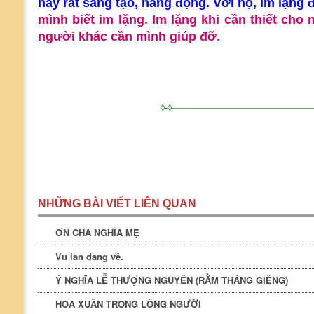
nay rất sáng tạo, năng động. Với họ, im lặng đ
mình biết im lặng. Im lặng khi cần thiết cho
người khác cần mình giúp đỡ.
◊-◊————————————————
NHỮNG BÀI VIẾT LIÊN QUAN
ƠN CHA NGHĨA MẸ
Vu lan đang về.
Ý NGHĨA LỄ THƯỢNG NGUYÊN (RẰM THÁNG GIÊNG)
HOA XUÂN TRONG LÒNG NGƯỜI