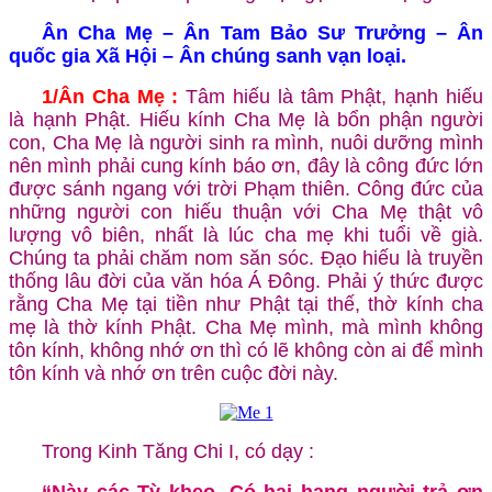
Ân Cha Mẹ – Ân Tam Bảo Sư Trưởng – Ân
quốc gia Xã Hội – Ân chúng sanh vạn loại.
1/
Ân Cha Mẹ :
Tâm hiếu là tâm Phật, hạnh hiếu
là hạnh Phật. Hiếu kính Cha Mẹ là bổn phận người
con, Cha Mẹ là người sinh ra mình, nuôi dưỡng mình
nên mình phải cung kính báo ơn, đây là công đức lớn
được sánh ngang với trời Phạm thiên. Công đức của
những người con hiếu thuận với Cha Mẹ thật vô
lượng vô biên, nhất là lúc cha mẹ khi tuổi về già.
Chúng ta phải chăm nom săn sóc. Đạo hiếu là truyền
thống lâu đời của văn hóa Á Đông. Phải ý thức được
rằng Cha Mẹ tại tiền như Phật tại thế, thờ kính cha
mẹ là thờ kính Phật. Cha Mẹ mình, mà mình không
tôn kính, không nhớ ơn thì có lẽ không còn ai để mình
tôn kính và nhớ ơn trên cuộc đời này.
Trong Kinh Tăng Chi I, có dạy :
“Này các Tỳ kheo. Có hai hạng người trả ơn