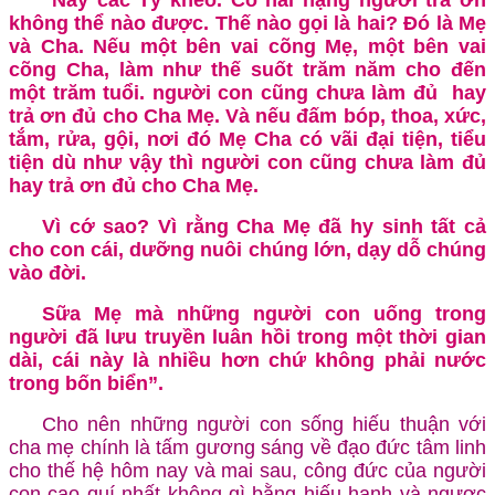
không thể nào được. Thế nào gọi là hai? Đó là Mẹ
và Cha. Nếu một bên vai cõng Mẹ, một bên vai
cõng Cha, làm như thế suốt trăm năm cho đến
một trăm tuổi. người con cũng chưa làm đủ hay
trả ơn đủ cho Cha Mẹ. Và nếu đấm bóp, thoa, xức,
tắm, rửa, gội, nơi đó Mẹ Cha có vãi đại tiện, tiểu
tiện dù như vậy thì người con cũng chưa làm đủ
hay trả ơn đủ cho Cha Mẹ.
Vì cớ sao? Vì rằng Cha Mẹ đã hy sinh tất cả
cho con cái, dưỡng nuôi chúng lớn, dạy dỗ chúng
vào đời.
Sữa Mẹ mà những người con uống trong
người đã lưu truyền luân hồi trong một thời gian
dài, cái này là nhiều hơn chứ không phải nước
trong bốn biển”.
Cho nên những người con sống hiếu thuận với
cha mẹ chính là tấm gương sáng về đạo đức tâm linh
cho thế hệ hôm nay và mai sau, công đức của người
con cao quí nhất không gì bằng hiếu hạnh và ngược