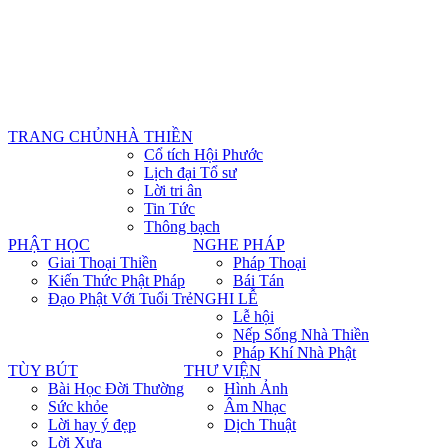
TRANG CHỦ
NHÀ THIỀN
Cổ tích Hội Phước
Lịch đại Tổ sư
Lời tri ân
Tin Tức
Thông bạch
PHẬT HỌC
NGHE PHÁP
Giai Thoại Thiền
Pháp Thoại
Kiến Thức Phật Pháp
Bái Tán
Đạo Phật Với Tuổi Trẻ
NGHI LỄ
Lễ hội
Nếp Sống Nhà Thiền
Pháp Khí Nhà Phật
TÙY BÚT
THƯ VIỆN
Bài Học Đời Thường
Hình Ảnh
Sức khỏe
Âm Nhạc
Lời hay ý đẹp
Dịch Thuật
Lời Xưa