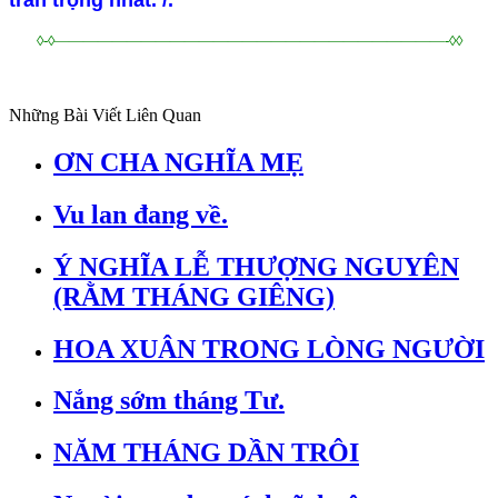
◊-◊———————————————————————————-◊◊
Những Bài Viết Liên Quan
ƠN CHA NGHĨA MẸ
Vu lan đang về.
Ý NGHĨA LỄ THƯỢNG NGUYÊN
(RẰM THÁNG GIÊNG)
HOA XUÂN TRONG LÒNG NGƯỜI
Nắng sớm tháng Tư.
NĂM THÁNG DẦN TRÔI