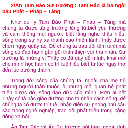
2/
Ân Tam Bảo Sư trưởng : Tam Bảo là ba ngôi
báu Phật – Pháp – Tăng
Nhờ qui y Tam Bảo Phật – Pháp – Tăng mà
chúng ta được tăng trưởng lòng từ,biết yêu thương
và cảm thông mọi người, biết lắng nghe thấu hiểu,
sống trong sự hỷ xả thanh cao thiện lành, thấy được
chơn ngụy quấy ác. Để chúng ta trau dồi tâm tánh mà
sống có đạo hạnh gần gũi thân thiện với tha nhân. Sư
trưởng là những vị Thầy cô đã dạy dỗ mình, khai mở
cho mình học hành có trí tuệ hiểu biết từ lúc ngây thơ
đến lúc trưởng thành.
Trong đời sống của chúng ta, ngoài cha mẹ thì
những người thân thuộc là những mối quan hệ phát
triển được đời sống đạo đức của mình. Hơn ai hết
Thầy cô là bậc giáo dưỡng cho ta nhân cách sống, để
chúng ta có được trí tuệ, nhận diện sự phong phú sâu
sắc trong nghề nghiệp, trao đổi phát triển trong cộng
đồng xã hội.
Ân Tam Bảo và Ân Sư trưởng nói trên, ngoài tình