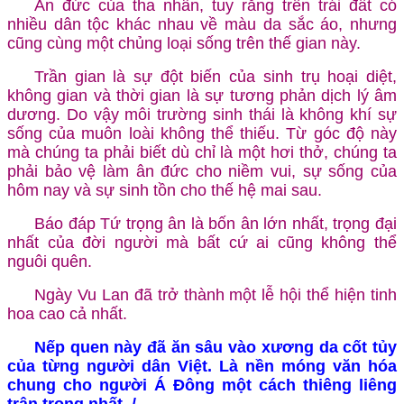
Ân đức của tha nhân, tuy rằng trên trái đất có
nhiều dân tộc khác nhau về màu da sắc áo, nhưng
cũng cùng một chủng loại sống trên thế gian này.
Trần gian là sự đột biến của sinh trụ hoại diệt,
không gian và thời gian là sự tương phản dịch lý âm
dương. Do vậy môi trường sinh thái là không khí sự
sống của muôn loài không thể thiếu. Từ góc độ này
mà chúng ta phải biết dù chỉ là một hơi thở, chúng ta
phải bảo vệ làm ân đức cho niềm vui, sự sống của
hôm nay và sự sinh tồn cho thế hệ mai sau.
Báo đáp Tứ trọng ân là bốn ân lớn nhất, trọng đại
nhất của đời người mà bất cứ ai cũng không thể
nguôi quên.
Ngày Vu Lan đã trở thành một lễ hội thể hiện tinh
hoa cao cả nhất.
Nếp quen này đã ăn sâu vào xương da cốt tủy
của từng người dân Việt. Là nền móng văn hóa
chung cho người Á Đông một cách thiêng liêng
trân trọng nhất. /.