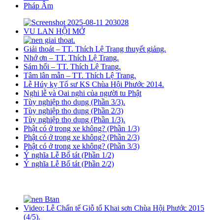
Pháp Âm
VU LAN HỘI MỞ
Giải thoát – TT. Thích Lệ Trang thuyết giảng.
Nhớ ơn – TT. Thích Lệ Trang.
Sám hối – TT. Thích Lệ Trang.
Tâm lân mẫn – TT. Thích Lệ Trang.
Lễ Húy kỵ Tổ sư KS Chùa Hội Phước 2014.
Nghi lễ và Oai nghi của người tu Phật
Tùy nghiệp thọ dụng (Phần 3/3).
Tùy nghiệp thọ dụng (Phần 2/3)
Tùy nghiệp thọ dụng (Phần 1/3).
Phật có ở trong xe không? (Phần 1/3)
Phật có ở trong xe không? (Phần 2/3)
Phật có ở trong xe không? (Phần 3/3)
Ý nghĩa Lễ Bố tát (Phần 1/2)
Ý nghĩa Lễ Bố tát (Phần 2/2)
Video: Lễ Chẩn tế Giỗ tổ Khai sơn Chùa Hội Phước 2015
(4/5).