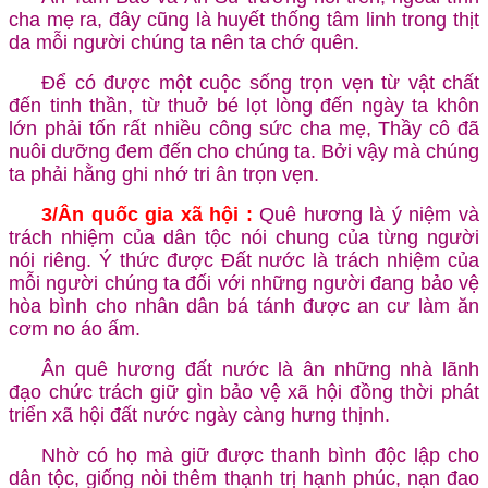
cha mẹ ra, đây cũng là huyết thống tâm linh trong thịt
da mỗi người chúng ta nên ta chớ quên.
Để có được một cuộc sống trọn vẹn từ vật chất
đến tinh thần, từ thuở bé lọt lòng đến ngày ta khôn
lớn phải tốn rất nhiều công sức cha mẹ, Thầy cô đã
nuôi dưỡng đem đến cho chúng ta. Bởi vậy mà chúng
ta phải hằng ghi nhớ tri ân trọn vẹn.
3/Ân quốc gia xã hội :
Quê hương là ý niệm và
trách nhiệm của dân tộc nói chung của từng người
nói riêng. Ý thức được Đất nước là trách nhiệm của
mỗi người chúng ta đối với những người đang bảo vệ
hòa bình cho nhân dân bá tánh được an cư làm ăn
cơm no áo ấm.
Ân quê hương đất nước là ân những nhà lãnh
đạo chức trách giữ gìn bảo vệ xã hội đồng thời phát
triển xã hội đất nước ngày càng hưng thịnh.
Nhờ có họ mà giữ được thanh bình độc lập cho
dân tộc, giống nòi thêm thạnh trị hạnh phúc, nạn đao