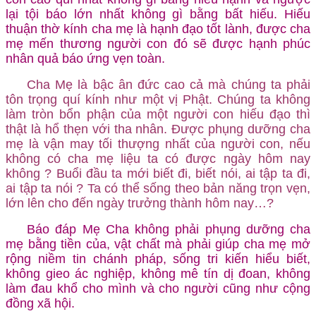
lại tội báo lớn nhất không gì bằng bất hiếu. Hiếu
thuận thờ kính cha mẹ là hạnh đạo tốt lành, được cha
mẹ mến thương người con đó sẽ được hạnh phúc
nhân quả báo ứng vẹn toàn.
Cha Mẹ là bậc ân đức cao cả mà chúng ta phải
tôn trọng quí kính như một vị Phật. Chúng ta không
làm tròn bổn phận của một người con hiếu đạo thì
thật là hổ thẹn với tha nhân. Được phụng dưỡng cha
mẹ là vận may tối thượng nhất của người con, nếu
không có cha mẹ liệu ta có được ngày hôm nay
không ? Buổi đầu ta mới biết đi, biết nói, ai tập ta đi,
ai tập ta nói ? Ta có thể sống theo bản năng trọn vẹn,
lớn lên cho đến ngày trưởng thành hôm nay…?
Báo đáp Mẹ Cha không phải phụng dưỡng cha
mẹ bằng tiền của, vật chất mà phải giúp cha mẹ mở
rộng niềm tin chánh pháp, sống tri kiến hiểu biết,
không gieo ác nghiệp, không mê tín dị đoan, không
làm đau khổ cho mình và cho người cũng như cộng
đồng xã hội.