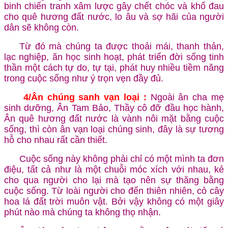
binh chiến tranh xâm lược gây chết chóc và khổ đau
cho quê hương đất nước, lo âu và sợ hãi của người
dân sẽ không còn.
Từ đó mà chúng ta được thoải mái, thanh thản,
lạc nghiệp, ăn học sinh hoạt, phát triển đời sống tinh
thần một cách tự do, tự tại, phát huy nhiều tiềm năng
trong cuộc sống như ý trọn vẹn đầy đủ.
4/Ân chúng sanh vạn loại :
Ngoài ân cha mẹ
sinh dưỡng, Ân Tam Bảo, Thầy cô đỡ đầu học hành,
Ân quê hương đất nước là vành nôi mặt bằng cuộc
sống, thì còn ân vạn loại chúng sinh, đây là sự tương
hỗ cho nhau rất cần thiết.
Cuộc sống này không phải chỉ có một mình ta đơn
điệu, tất cả như là một chuỗi móc xích với nhau, kẻ
cho qua người cho lại mà tạo nên sự thăng bằng
cuộc sống. Từ loài người cho đến thiên nhiên, cỏ cây
hoa lá đất trời muôn vật. Bởi vậy không có một giây
phút nào mà chúng ta không thọ nhận.