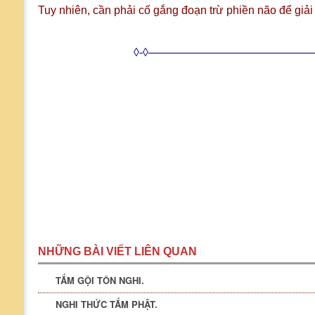
Tuy nhiên, cần phải cố gắng đoạn trừ phiền não để giải 
◊-◊———————————————
NHỮNG BÀI VIẾT LIÊN QUAN
TẮM GỘI TÔN NGHI.
NGHI THỨC TẮM PHẬT.