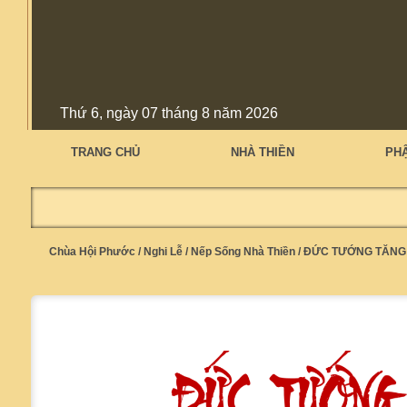
Thứ 6, ngày 07 tháng 8 năm 2026
TRANG CHỦ
NHÀ THIỀN
PH
Chùa Hội Phước
/
Nghi Lễ
/
Nếp Sống Nhà Thiền
/
ĐỨC TƯỚNG TĂNG 