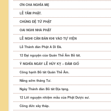
ƠN CHA NGHĨA MẸ
LỄ TẮM PHẬT.
CHÚNG ĐỆ TỬ PHẬT
OAI NGHI NHÀ PHẬT
LỄ NGHI CĂN BẢN KHI VÀO TỰ VIỆN
Lễ Thánh đản Phật A Di Đà.
12 Đại nguyện của Quán Thế Âm Bồ tát.
Ý NGHĨA NGÀY LỄ HÚY KỴ – ĐÁM GIỔ
Công hạnh Bồ tát Quán Thế Âm.
Nắng sớm tháng Tư.
Ngày Thánh đản Bồ tát Địa tạng.
12 Lời nguyện nhiệm mầu của Phật Dược sư.
Công đức xây tháp.