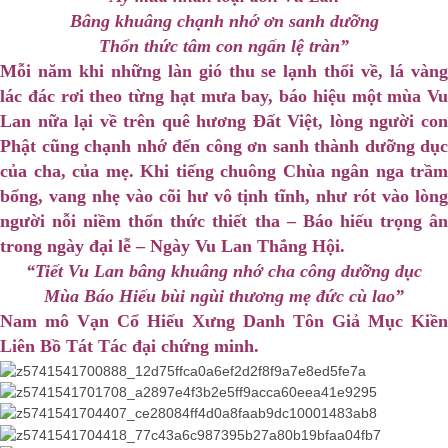
Bâng khuâng chạnh nhớ ơn sanh dưỡng
Thổn thức tâm con ngấn lệ tràn”
Mỗi năm khi những làn gió thu se lạnh thổi về, lá vàng
lác đác rơi theo từng hạt mưa bay, báo hiệu một mùa Vu
Lan nữa lại về trên quê hương Đất Việt, lòng người con
Phật cũng chạnh nhớ đến công ơn sanh thành dưỡng dục
của cha, của mẹ. Khi tiếng chuông Chùa ngân nga trầm
bổng, vang nhẹ vào cõi hư vô tịnh tĩnh, như rót vào lòng
người nỗi niềm thổn thức thiết tha – Báo hiếu trọng ân
trong ngày đại lễ – Ngày Vu Lan Thắng Hội.
“Tiết Vu Lan bâng khuâng nhớ cha công dưỡng dục
Mùa Báo Hiếu bùi ngùi thương mẹ đức cù lao”
Nam mô Vạn Cổ Hiếu Xưng Danh Tôn Giả Mục Kiền
Liên Bồ Tát Tác đại chứng minh.