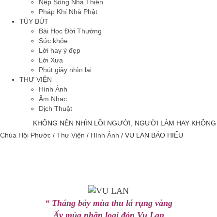
Nếp Sống Nhà Thiền
Pháp Khí Nhà Phật
TÙY BÚT
Bài Học Đời Thường
Sức khỏe
Lời hay ý đẹp
Lời Xưa
Phút giây nhìn lại
THƯ VIỆN
Hình Ảnh
Âm Nhạc
Dịch Thuật
KHÔNG NÊN NHÌN LỖI NGƯỜI, NGƯỜI LÀM HAY KHÔNG L
Chùa Hội Phước
/
Thư Viện
/
Hình Ảnh
/
VU LAN BÁO HIẾU
“ Tháng bảy mùa thu lá rụng vàng
Ấy mùa nhân loại đón Vu Lan