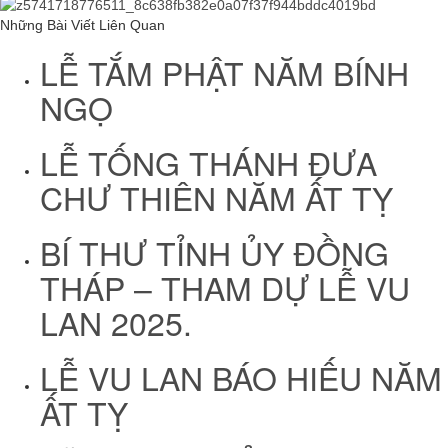
Những Bài Viết Liên Quan
LỄ TẮM PHẬT NĂM BÍNH
NGỌ
LỄ TỐNG THÁNH ĐƯA
CHƯ THIÊN NĂM ẤT TỴ
BÍ THƯ TỈNH ỦY ĐỒNG
THÁP – THAM DỰ LỄ VU
LAN 2025.
LỄ VU LAN BÁO HIẾU NĂM
ẤT TỴ