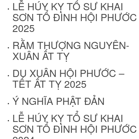
LỄ HÚY KỴ TỔ SƯ KHAI
SƠN TỔ ĐÌNH HỘI PHƯỚC
2025
RẰM THƯỢNG NGUYÊN-
XUÂN ẤT TỴ
DU XUÂN HỘI PHƯỚC –
TẾT ẤT TỴ 2025
Ý NGHĨA PHẬT ĐẢN
LỄ HÚY KỴ TỔ SƯ KHAI
SƠN TỔ ĐÌNH HỘI PHƯỚC