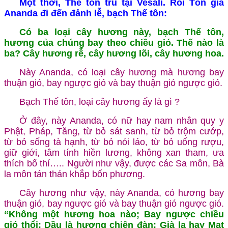
Một thời, Thế tôn trú tại Vesàli. Rồi Tôn giả
Ananda đi đến đảnh lễ, bạch Thế tôn:
Có ba loại cây hương này, bạch Thế tôn,
hương của chúng bay theo chiều gió. Thế nào là
ba? Cây hương rễ, cây hương lõi, cây hương hoa.
Này Ananda, có loại cây hương mà hương bay
thuận gió, bay ngược gió và bay thuận gió ngược gió.
Bạch Thế tôn, loại cây hương ấy là gì ?
Ở đây, này Ananda, có nữ hay nam nhân quy y
Phật, Pháp, Tăng, từ bỏ sát sanh, từ bỏ trộm cướp,
từ bỏ sống tà hạnh, từ bỏ nói láo, từ bỏ uống rượu,
giữ giới, tâm tính hiền lương, không xan tham, ưa
thích bố thí….. Người như vậy, được các Sa môn, Bà
la môn tán thán khắp bốn phương.
Cây hương như vậy, này Ananda, có hương bay
thuận gió, bay ngược gió và bay thuận gió ngược gió.
“Không một hương hoa nào; Bay ngược chiều
gió thổi; Dầu là hương chiên đàn; Già la hay Mạt