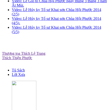
Video: Lễ Giỗ tổ Chùa Hội Phước ngày mùng 3 tháng 3 năm
Ất Mùi.
Video: Lễ Húy kỵ Tổ sư Khai sơn Chùa Hội Phước 2014
(2/5)
Video: Lễ Húy kỵ Tổ sư Khai sơn Chùa Hội Phước 2014
(4/5).
Video: Lễ Húy kỵ Tổ sư Khai sơn Chùa Hội Phước 2014
(5/5)
Thượng tọa Thích Lệ Trang
Thích Thiện Phước
Tủ Sách
Lời Xưa