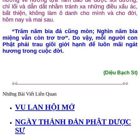
chỉ lối và dẫn dắt nhằm tránh xa những điều xấu ác,
bất thiện, không làm ô danh cho mình và cho đời,
hôm nay và mai sau.
“Trăm năm bia đá cũng mòn; Nghìn năm bia
miệng vẫn còn trơ trơ”. Do vậy, mỗi người con
Phật phải trau giồi giới hạnh để luôn mãi ngát
hương trong cuộc đời.
(Diệu Bạch St)
◊-◊——————————————————————————◊-◊
Những Bài Viết Liên Quan
VU LAN HỘI MỞ
NGÀY THÁNH ĐẢN PHẬT DƯỢC
SƯ