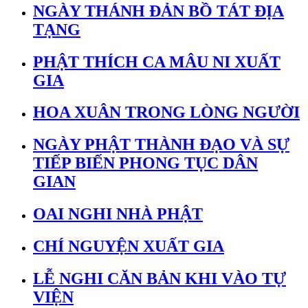
NGÀY THÁNH ĐẢN BỒ TÁT ĐỊA
TẠNG
PHẬT THÍCH CA MÂU NI XUẤT
GIA
HOA XUÂN TRONG LÒNG NGƯỜI
NGÀY PHẬT THÀNH ĐẠO VÀ SỰ
TIẾP BIẾN PHONG TỤC DÂN
GIAN
OAI NGHI NHÀ PHẬT
CHÍ NGUYỆN XUẤT GIA
LỄ NGHI CĂN BẢN KHI VÀO TỰ
VIỆN