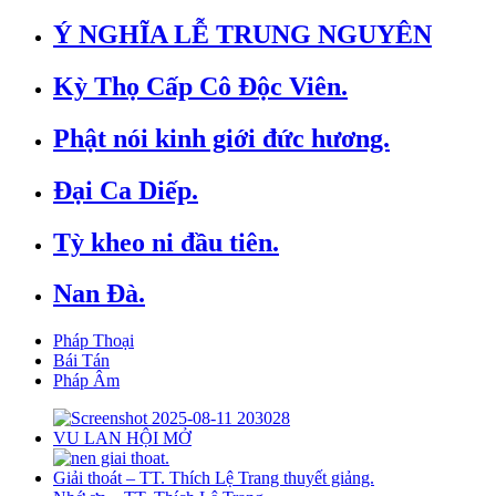
Ý NGHĨA LỄ TRUNG NGUYÊN
Kỳ Thọ Cấp Cô Độc Viên.
Phật nói kinh giới đức hương.
Đại Ca Diếp.
Tỳ kheo ni đầu tiên.
Nan Đà.
Pháp Thoại
Bái Tán
Pháp Âm
VU LAN HỘI MỞ
Giải thoát – TT. Thích Lệ Trang thuyết giảng.