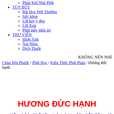
Pháp Khí Nhà Phật
TÙY BÚT
Bài Học Đời Thường
Sức khỏe
Lời hay ý đẹp
Lời Xưa
Phút giây nhìn lại
THƯ VIỆN
Hình Ảnh
Âm Nhạc
Dịch Thuật
KHÔNG NÊN NHÌN 
Chùa Hội Phước
/
Phật Học
/
Kiến Thức Phật Pháp
/
Hương đức
hạnh.
HƯƠNG ĐỨC HẠNH