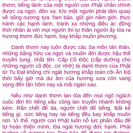
thơm, tiếng lành của một người con Phật chân chính
được ca ngợi, đồn xa. Khi một người phát tâm quay
về sống nương tựa Tam bảo, giữ gìn năm giới, thực
hành các hạnh lành, tránh xa những điều ác đồng
thời nhân ái với mọi người thì tự thân người ấy tỏa ra
hương thơm đức hạnh, bay khắp muôn phương.
Danh thơm nay luôn được các Sa môn tán thán,
những bằng hữu ca ngợi và muôn đời được hậu thế
truyền tụng, nhắt tên. Cấp Cô Độc (cấp dưỡng cho
những người cô độc, cơ nhỡ) là danh thơm của Phật
tử Tu Đạt không chỉ ngát hương khắp toàn cõi Ấn Độ
thời bấy giờ mà dư âm của hương xưa còn vang
vọng đến tận hôm nay và mãi ngàn sau.
Nếu như danh thơm lan tỏa đến mọi ngõ ngách
cuộc đời thì tiếng xấu cũng lan truyển nhanh không
kém. Rắn chết để da, người chết để tiếng. Bất kể
tiếng gì, nức tiếng hay tai tiếng đều bay khắp muôn
nơi. Vì thế, người con Phật luôn nỗ lực phấn đấu để
tự hoàn thiện mình, tỏa ngát hương đức hạnh. Phải
hướng về nương tựa Tam bảo để được soi đường,