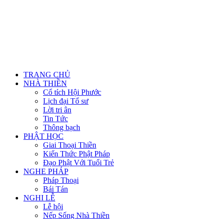
TRANG CHỦ
NHÀ THIỀN
Cổ tích Hội Phước
Lịch đại Tổ sư
Lời tri ân
Tin Tức
Thông bạch
PHẬT HỌC
Giai Thoại Thiền
Kiến Thức Phật Pháp
Đạo Phật Với Tuổi Trẻ
NGHE PHÁP
Pháp Thoại
Bái Tán
NGHI LỄ
Lễ hội
Nếp Sống Nhà Thiền