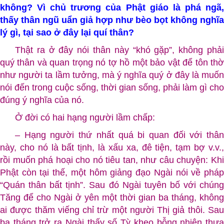
không? Vì chủ trương của Phật giáo là phá ngã,
thấy thân ngũ uẩn giả hợp như bèo bọt không nghĩa
lý gì, tại sao ở đây lại quí thân?
Thật ra ở đây nói thân này “khó gặp”, không phải
quý thân và quan trọng nó tợ hồ một bảo vật để tôn thờ
như người ta lầm tưởng, mà ý nghĩa quý ở đây là muốn
nói đến trong cuộc sống, thời gian sống, phải làm gì cho
đúng ý nghĩa của nó.
Ở đời có hai hạng người lầm chấp:
– Hạng người thứ nhất quá bi quan đối với thân
này, cho nó là bất tịnh, là xấu xa, đê tiện, tạm bợ v.v.,
rồi muốn phá hoại cho nó tiêu tan, như câu chuyện: Khi
Phật còn tại thế, một hôm giảng đạo Ngài nói về pháp
“Quán thân bất tịnh”. Sau đó Ngài tuyên bố với chúng
Tăng để cho Ngài ở yên một thời gian ba tháng, không
ai được thăm viếng chỉ trừ một người Thị giả thôi. Sau
ba tháng trở ra Ngài thấy số Tỳ kheo bỗng nhiên thưa