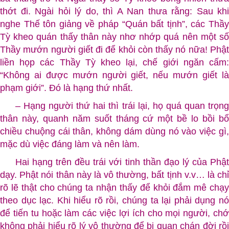
thớt đi. Ngài hỏi lý do, thì A Nan thưa rằng: Sau khi
nghe Thế tôn giảng về pháp “Quán bất tịnh”, các Thầy
Tỳ kheo quán thấy thân này nhơ nhớp quá nên một số
Thầy mướn người giết đi để khỏi còn thấy nó nữa! Phật
liền họp các Thầy Tỳ kheo lại, chế giới ngăn cấm:
“Không ai được mướn người giết, nếu mướn giết là
phạm giới”. Ðó là hạng thứ nhất.
– Hạng người thứ hai thì trái lại, họ quá quan trọng
thân này, quanh năm suốt tháng cứ một bề lo bồi bổ
chiều chuộng cái thân, không dám dùng nó vào việc gì,
mặc dù việc đáng làm và nên làm.
Hai hạng trên đều trái với tinh thần đạo lý của Phật
dạy. Phật nói thân này là vô thường, bất tịnh v.v… là chỉ
rõ lẽ thật cho chúng ta nhận thấy để khỏi đắm mê chạy
theo dục lạc. Khi hiểu rõ rồi, chúng ta lại phải dụng nó
để tiến tu hoặc làm các việc lợi ích cho mọi người, chớ
không phải hiểu rõ lý vô thường để bi quan chán đời rồi