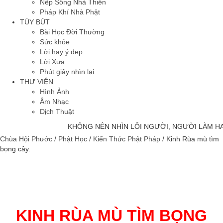
Nếp Sống Nhà Thiền
Pháp Khí Nhà Phật
TÙY BÚT
Bài Học Đời Thường
Sức khỏe
Lời hay ý đẹp
Lời Xưa
Phút giây nhìn lại
THƯ VIỆN
Hình Ảnh
Âm Nhạc
Dịch Thuật
KHÔNG NÊN NHÌN LỖI NGƯỜI, NGƯỜI LÀM HAY
Chùa Hội Phước
/
Phật Học
/
Kiến Thức Phật Pháp
/
Kinh Rùa mù tìm
bọng cây.
KINH RÙA MÙ TÌM BỌNG