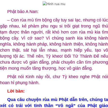
Phật bảo A Nan:
– Con rùa mù tìm bộng cây tuy sai lạc, nhưng có lúc
gặp nhau, kẻ phàm phu ngu si trôi giạt trong ngũ thú
tạm được thân người, rất khó hơn con rùa mù kia tìm
bộng cây. Vì cớ sao? Vì chúng sanh kia không hành
nghĩa, không hành pháp, không hành thiện, không hành
chơn thật, sát hại lẫn nhau, mạnh hiếp yếu, tạo vô
lượng tội ác. Thế nên, Tỳ kheo! Ðối Tứ Thánh Ðế nếu
chưa được vô gián đẳng, phải chuyên cần tìm phương
tiện mong muốn tăng thượng, học vô gián đẳng.
Phật nói Kinh này rồi, chư Tỳ kheo nghe Phật nói
hoan hỉ phụng hành.
Lời bàn:
Qua câu chuyện rùa mù Phật dẫn trên, chúng ta
xét có trái với tinh thần “Vô ngã” của Phật giáo