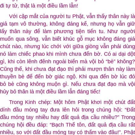
đi tự tử, thật là một điều lầm lẫn!
Với cặp mắt của người tu Phật, vẫn thấy thân này là
giả tạm vô thường, không đáng kể, nhưng họ vẫn giữ
lấy thân này để làm phương tiện tiến tu. Như người
muốn qua sông, vẫn biết khúc gỗ mục không đáng giá
chút nào, nhưng lúc chới với giữa giòng vẫn phải dùng
nó làm chiếc phao khi mình chưa đến bờ. Có ai dại dột
gì, khi còn lênh đênh ngoài biển mà vội bỏ “bè” không?
Cũng thế, khi chưa đạt đạo thì phải mượn thân này làm
thuyền bè để đến bờ giác ngộ. Khi qua đến bờ lúc đó
bỏ bè cũng không muộn gì. Nếu chưa đạt đạo mà vội
hủy bỏ thân là một điều lầm lẫn đáng tiếc!
Trong Kinh chép: Một hôm Phật khơi một chút đất
dính đầu móng tay đưa lên hỏi trong chúng hội: “Ðất
đầu móng tay nhiều hay đất quả địa cầu nhiều?” Trong
chúng hội đều đáp: “Bạch Thế tôn, đất quả địa cầu rất
nhiều, so với đất đầu móng tay có thấm vào đâu!”. Phật