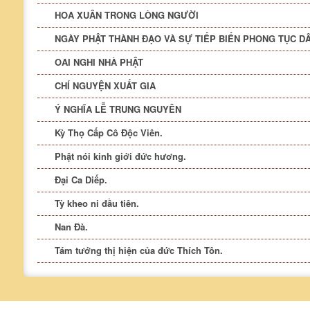
HOA XUÂN TRONG LÒNG NGƯỜI
NGÀY PHẬT THÀNH ĐẠO VÀ SỰ TIẾP BIẾN PHONG TỤC D
OAI NGHI NHÀ PHẬT
CHÍ NGUYỆN XUẤT GIA
Ý NGHĨA LỄ TRUNG NGUYÊN
Kỳ Thọ Cấp Cô Độc Viên.
Phật nói kinh giới đức hương.
Đại Ca Diếp.
Tỳ kheo ni đầu tiên.
Nan Đà.
Tám tướng thị hiện của đức Thích Tôn.