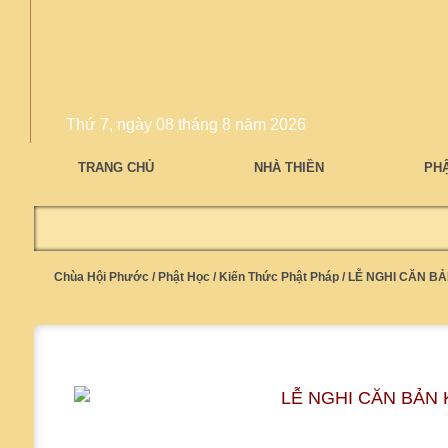
Thứ 7, ngày 08 tháng 8 năm 2026
TRANG CHỦ
NHÀ THIỀN
PH
Chùa Hội Phước
/
Phật Học
/
Kiến Thức Phật Pháp
/
LỄ NGHI CĂN BẢ