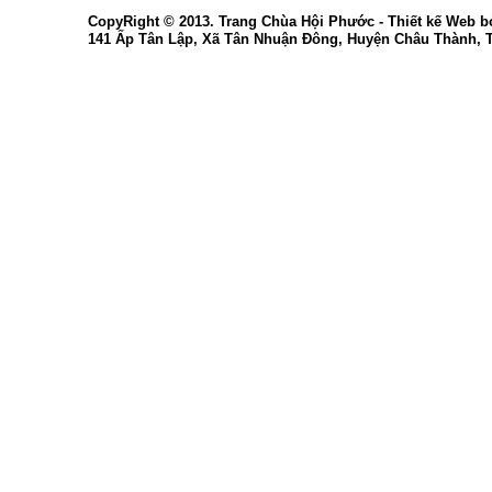
CopyRight © 2013. Trang Chùa Hội Phước -
Thiết kế Web
b
141 Ấp Tân Lập, Xã Tân Nhuận Đông, Huyện Châu Thành, 