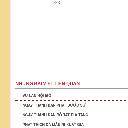
◊-◊———————————————
NHỮNG BÀI VIẾT LIÊN QUAN
VU LAN HỘI MỞ
NGÀY THÁNH ĐẢN PHẬT DƯỢC SƯ
NGÀY THÁNH ĐẢN BỒ TÁT ĐỊA TẠNG
PHẬT THÍCH CA MÂU NI XUẤT GIA