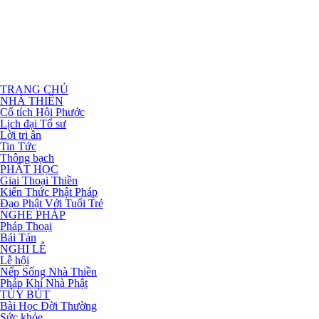
TRANG CHỦ
NHÀ THIỀN
Cổ tích Hội Phước
Lịch đại Tổ sư
Lời tri ân
Tin Tức
Thông bạch
PHẬT HỌC
Giai Thoại Thiền
Kiến Thức Phật Pháp
Đạo Phật Với Tuổi Trẻ
NGHE PHÁP
Pháp Thoại
Bái Tán
NGHI LỄ
Lễ hội
Nếp Sống Nhà Thiền
Pháp Khí Nhà Phật
TÙY BÚT
Bài Học Đời Thường
Sức khỏe