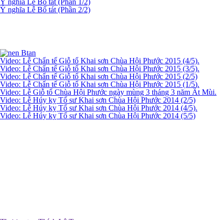
Ý nghĩa Lễ Bố tát (Phần 1/2)
Ý nghĩa Lễ Bố tát (Phần 2/2)
Video: Lễ Chẩn tế Giỗ tổ Khai sơn Chùa Hội Phước 2015 (4/5).
Video: Lễ Chẩn tế Giỗ tổ Khai sơn Chùa Hội Phước 2015 (3/5).
Video: Lễ Chẩn tế Giỗ tổ Khai sơn Chùa Hội Phước 2015 (2/5)
Video: Lễ Chẩn tế Giỗ tổ Khai sơn Chùa Hội Phước 2015 (1/5).
Video: Lễ Giỗ tổ Chùa Hội Phước ngày mùng 3 tháng 3 năm Ất Mùi.
Video: Lễ Húy kỵ Tổ sư Khai sơn Chùa Hội Phước 2014 (2/5)
Video: Lễ Húy kỵ Tổ sư Khai sơn Chùa Hội Phước 2014 (4/5).
Video: Lễ Húy kỵ Tổ sư Khai sơn Chùa Hội Phước 2014 (5/5)