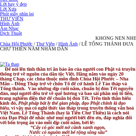
Lời hay ý đẹp
Lời Xưa
Phút giây nhìn lại
THƯ VIỆN
Hình Ảnh
Âm Nhạc
Dịch Thuật
KHÔNG NÊN NHÌN
Chùa Hội Phước
/
Thư Viện
/
Hình Ảnh
/
LỄ TỐNG THÁNH ĐƯA
CHƯ THIÊN NĂM NHÂM DẦN
Để nói lên tinh thần tri ân báo ân của người con Phật và truyền
thống trở về nguồn của dân tộc Việt. Hằng năm vào ngày 20
tháng Chạp, các chùa thuộc môn đình Chùa Hội Phước – Nha
Mân – Đồng Tháp trở về chốn Tổ để cử hành Lễ Tảo tháp và
Tống thánh. Vào những dịp cuối năm, chuẩn bị đón Tết nguyên
đán, mọi người đều trở về quê hương và bao sái phần mộ tổ tiên,
trang nghiêm điện thờ để chuẩn bị đón Tết. Trên tinh thần hiếu
kính đó,
Phật pháp bất ly thế gian pháp,
đạo Phật chính là đạo
hiếu,
vì vậỵ mà có nghi thức tảo tháp trong truyền thống văn hoá
Việt Nam. Lễ Tống Thánh (hay là Tiễn Chư Thiên) là cách nói
của Đạo Phật để nhắc nhở mọi người biết đền ơn, đáp nghĩa đối
với bốn trọng ân vào mỗi dịp cuối năm, bởi lẽ:
“Cây có gốc mới nở cành xanh ngọn,
Nước có nguồn mới bể rộng sông sâu”