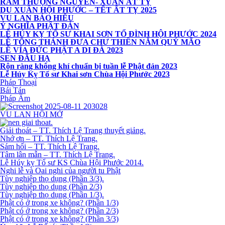
RẰM THƯỢNG NGUYÊN- XUÂN ẤT TỴ
DU XUÂN HỘI PHƯỚC – TẾT ẤT TỴ 2025
VU LAN BÁO HIẾU
Ý NGHĨA PHẬT ĐẢN
LỄ HÚY KỴ TỔ SƯ KHAI SƠN TỔ ĐÌNH HỘI PHƯỚC 2024
LỄ TỐNG THÁNH ĐƯA CHƯ THIÊN NĂM QUÝ MÃO
LỄ VÍA ĐỨC PHẬT A DI ĐÀ 2023
SEN ĐẦU HẠ
Rộn ràng không khí chuẩn bị tuần lễ Phật đản 2023
Lễ Húy Kỵ Tổ sư Khai sơn Chùa Hội Phước 2023
Pháp Thoại
Bái Tán
Pháp Âm
VU LAN HỘI MỞ
Giải thoát – TT. Thích Lệ Trang thuyết giảng.
Nhớ ơn – TT. Thích Lệ Trang.
Sám hối – TT. Thích Lệ Trang.
Tâm lân mẫn – TT. Thích Lệ Trang.
Lễ Húy kỵ Tổ sư KS Chùa Hội Phước 2014.
Nghi lễ và Oai nghi của người tu Phật
Tùy nghiệp thọ dụng (Phần 3/3).
Tùy nghiệp thọ dụng (Phần 2/3)
Tùy nghiệp thọ dụng (Phần 1/3).
Phật có ở trong xe không? (Phần 1/3)
Phật có ở trong xe không? (Phần 2/3)
Phật có ở trong xe không? (Phần 3/3)