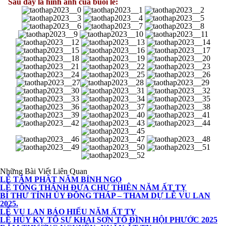
Sau đây là hình ảnh của buổi lễ:
Những Bài Viết Liên Quan
LỄ TẮM PHẬT NĂM BÍNH NGỌ
LỄ TỐNG THÁNH ĐƯA CHƯ THIÊN NĂM ẤT TỴ
BÍ THƯ TỈNH ỦY ĐỒNG THÁP – THAM DỰ LỄ VU LAN
2025.
LỄ VU LAN BÁO HIẾU NĂM ẤT TỴ
LỄ HÚY KỴ TỔ SƯ KHAI SƠN TỔ ĐÌNH HỘI PHƯỚC 2025