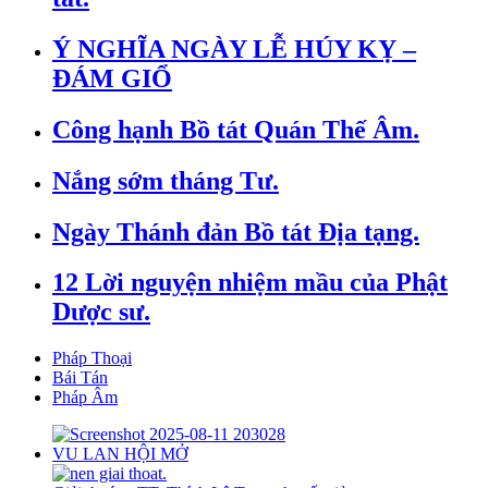
Ý NGHĨA NGÀY LỄ HÚY KỴ –
ĐÁM GIỔ
Công hạnh Bồ tát Quán Thế Âm.
Nắng sớm tháng Tư.
Ngày Thánh đản Bồ tát Địa tạng.
12 Lời nguyện nhiệm mầu của Phật
Dược sư.
Pháp Thoại
Bái Tán
Pháp Âm
VU LAN HỘI MỞ