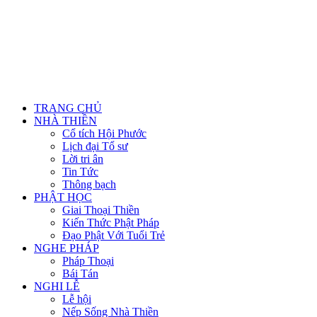
TRANG CHỦ
NHÀ THIỀN
Cổ tích Hội Phước
Lịch đại Tổ sư
Lời tri ân
Tin Tức
Thông bạch
PHẬT HỌC
Giai Thoại Thiền
Kiến Thức Phật Pháp
Đạo Phật Với Tuổi Trẻ
NGHE PHÁP
Pháp Thoại
Bái Tán
NGHI LỄ
Lễ hội
Nếp Sống Nhà Thiền