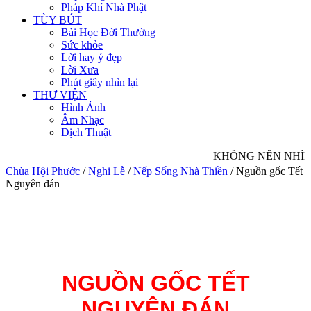
Pháp Khí Nhà Phật
TÙY BÚT
Bài Học Đời Thường
Sức khỏe
Lời hay ý đẹp
Lời Xưa
Phút giây nhìn lại
THƯ VIỆN
Hình Ảnh
Âm Nhạc
Dịch Thuật
KHÔNG NÊN NHÌN 
Chùa Hội Phước
/
Nghi Lễ
/
Nếp Sống Nhà Thiền
/
Nguồn gốc Tết
Nguyên đán
NGUỒN GỐC TẾT
NGUYÊN ĐÁN