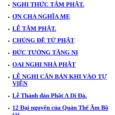
NGHI THỨC TẮM PHẬT.
ƠN CHA NGHĨA MẸ
LỄ TẮM PHẬT.
CHÚNG ĐỆ TỬ PHẬT
ĐỨC TƯỚNG TĂNG NI
OAI NGHI NHÀ PHẬT
LỄ NGHI CĂN BẢN KHI VÀO TỰ
VIỆN
Lễ Thánh đản Phật A Di Đà.
12 Đại nguyện của Quán Thế Âm Bồ
tát.