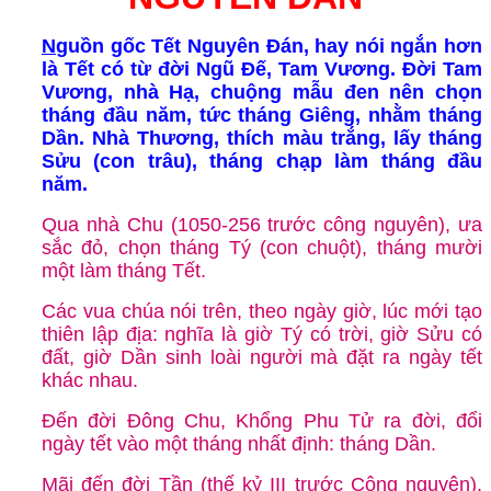
N
guồn gốc Tết Nguyên Đán, hay nói ngắn hơn
là Tết có từ đời Ngũ Đế, Tam Vương. Đời Tam
Vương, nhà Hạ, chuộng mẫu đen nên chọn
tháng đầu năm, tức tháng Giêng, nhằm tháng
Dần. Nhà Thương, thích màu trắng, lấy tháng
Sửu (con trâu), tháng chạp làm tháng đầu
năm.
Qua nhà Chu (1050-256 trước công nguyên), ưa
sắc đỏ, chọn tháng Tý (con chuột), tháng mười
một làm tháng Tết.
Các vua chúa nói trên, theo ngày giờ, lúc mới tạo
thiên lập địa: nghĩa là giờ Tý có trời, giờ Sửu có
đất, giờ Dần sinh loài người mà đặt ra ngày tết
khác nhau.
Đến đời Đông Chu, Khổng Phu Tử ra đời, đổi
ngày tết vào một tháng nhất định: tháng Dần.
Mãi đến đời Tần (thế kỷ III trước Công nguyên),