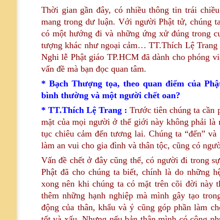
Thời gian gần đây, có nhiều thông tin trái chi
mang trong dư luận. Với người Phật tử, chúng ta
có một hướng đi và những ứng xử đúng trong cuộ
tượng khác như ngoại cảm… TT.Thích Lệ Trang 
Nghi lễ Phật giáo TP.HCM đã dành cho phóng v
vấn đề mà bạn đọc quan tâm.
* Bạch Thượng tọa, theo quan điểm của Phật
bình thường và một người chết oan?
* TT.Thích Lệ Trang :
Trước tiên chúng ta cần 
mặt của mọi người ở thế giới này không phải là m
tục chiêu cảm đến tương lai. Chúng ta “đến” và
làm an vui cho gia đình và thân tộc, cũng có ng
Vấn đề chết ở đây cũng thế, có người đi trong sự
Phật đã cho chúng ta biết, chính là do những h
xong nên khi chúng ta có mặt trên cõi đời này 
thêm những hạnh nghiệp mà mình gây tạo trong đ
động của thân, khẩu và ý cũng góp phần làm ch
tốt và xấu. Nhưng nếu bản thân mình có công phu 