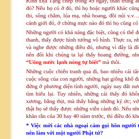
Kinh Địa Tạng chép trong 49 ngày, thân trung ấm
đó? Nếu họ có ở đó, thì họ hoặc người khác cũng
thi, sông chằm, lúa mạ, nhà hoang, đồi núi v.v…
cảnh giới đó, ở chừng mực nào đó thì họ cũng có 
Những người có khả năng đặc biệt, cũng có thể 
thanh, thấy được hình tướng vô hình. Thực ra, nh
và nghe được những điều đó, nhưng vì đây là 
nên đôi khi chúng ta lại thấy hoang đường, như
“Uống nước lạnh nóng tự biết”
mà thôi.
Những cuộc chiến tranh qua đi, bao nhiêu cái tâ
cuộc sống của con người, những hạt giống khổ đau
đứng ở phương diện tình người, ngày nay đất nước
tìm hiểu lại. Tuy nhiên, những cái thấy đó khô
xương, bằng thịt, mà thấy bằng những ký ức; vớ
thật họ sẽ thấy được những viễn cảnh đó. Nếu nh
khăn rằn của 30 hay 40 năm trước, thì điều đó kh
* Việc mời các nhà ngoại cảm gọi hồn người t
nên làm với một người Phật tử?