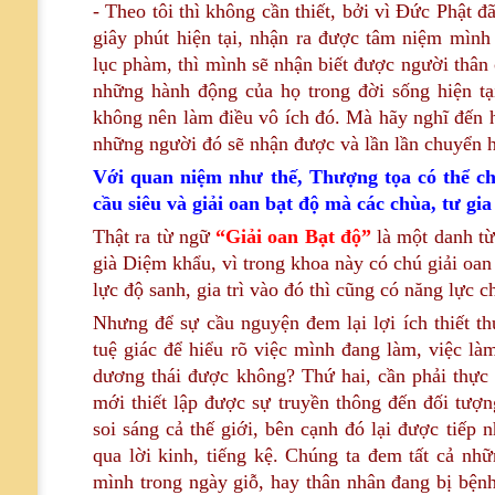
- Theo tôi thì không cần thiết, bởi vì Đức Phật đ
giây phút hiện tại, nhận ra được tâm niệm mình 
lục phàm, thì mình sẽ nhận biết được người thân
những hành động của họ trong đời sống hiện tạ
không nên làm điều vô ích đó. Mà hãy nghĩ đến h
những người đó sẽ nhận được và lần lần chuyển hó
Với quan niệm như thế, Thượng tọa có thể cho
cầu siêu và giải oan bạt độ mà các chùa, tư gi
Thật ra từ ngữ
“Giải oan Bạt độ”
là một danh từ
già Diệm khẩu, vì trong khoa này có chú giải oan
lực độ sanh, gia trì vào đó thì cũng có năng lực
Nhưng để sự cầu nguyện đem lại lợi ích thiết thự
tuệ giác để hiểu rõ việc mình đang làm, việc l
dương thái được không? Thứ hai, cần phải thực h
mới thiết lập được sự truyền thông đến đối tượ
soi sáng cả thế giới, bên cạnh đó lại được tiếp
qua lời kinh, tiếng kệ. Chúng ta đem tất cả nh
mình trong ngày giỗ, hay thân nhân đang bị bệnh