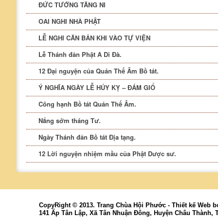
ĐỨC TƯỚNG TĂNG NI
OAI NGHI NHÀ PHẬT
LỄ NGHI CĂN BẢN KHI VÀO TỰ VIỆN
Lễ Thánh đản Phật A Di Đà.
12 Đại nguyện của Quán Thế Âm Bồ tát.
Ý NGHĨA NGÀY LỄ HÚY KỴ – ĐÁM GIỔ
Công hạnh Bồ tát Quán Thế Âm.
Nắng sớm tháng Tư.
Ngày Thánh đản Bồ tát Địa tạng.
12 Lời nguyện nhiệm mầu của Phật Dược sư.
CopyRight © 2013. Trang Chùa Hội Phước -
Thiết kế Web
b
141 Ấp Tân Lập, Xã Tân Nhuận Đông, Huyện Châu Thành, 