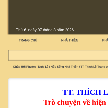
Thứ 6, ngày 07 tháng 8 năm 2026
TRANG CHỦ
NHÀ THIỀN
PH
Chùa Hội Phước
/
Nghi Lễ
/
Nếp Sống Nhà Thiền
/
TT. Thích Lệ Trang 
TT. THÍCH 
Trò chuyện về hiện