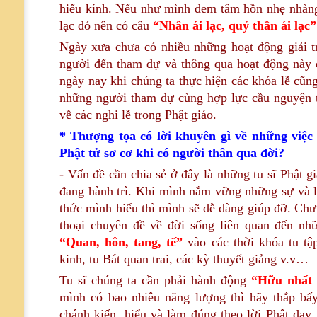
hiếu kính. Nếu như mình đem tâm hồn nhẹ nhàng 
lạc đó nên có câu
“Nhân ái lạc, quỷ thần ái lạc”
Ngày xưa chưa có nhiều những hoạt động giải trí
người đến tham dự và thông qua hoạt động này c
ngày nay khi chúng ta thực hiện các khóa lễ cũn
những người tham dự cùng hợp lực cầu nguyện thì
về các nghi lễ trong Phật giáo.
* Thượng tọa có lời khuyên gì về những việ
Phật tử sơ cơ khi có người thân qua đời?
- Vấn đề cần chia sẻ ở đây là những tu sĩ Phật 
đang hành trì. Khi mình nắm vững những sự và lý
thức mình hiểu thì mình sẽ dễ dàng giúp đỡ. Chư v
thoại chuyên đề về đời sống liên quan đến nh
“Quan, hôn, tang, tế”
vào các thời khóa tu t
kinh, tu Bát quan trai, các kỳ thuyết giảng v.v…
Tu sĩ chúng ta
cần phải hành động
“Hữu nhất 
mình có bao nhiêu năng lượng thì hãy thắp bấ
chánh kiến, hiểu và làm đúng theo lời Phật dạy,