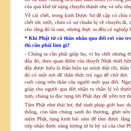
của quá khứ từ nặng chuyển thành nhẹ và nếu nhẹ 
Về cái chết, trong kinh Dược Sư đề cập có chín t
chết tức tưởi, chưa có sự chuẩn bị về chuyến đi,
cho rằng đó là oan, nhưng thực ra đều có nghiệp 
* Khi Phật tử có thân nhân qua đời rơi vào t
thì cần phải làm gì?
- Chúng ta cần phải giúp họ, vì họ chết nhưng 
đâu đó, theo quan điểm của thuyết Nhất thiết hữ
đây được hiểu là thân hiện tại mình diệt rồi, thân
đó có một nơi để thần thức trú ngụ để chờ đợi.
cuối cùng trên thân của người mới qua đời. Ngay 
giúp cho người qua đời nhận ra chân lý vô thườ
tịnh, chúng ta đọc tụng lời Phật dạy để yểm trợ t
Tâm Phật như thái hư, thể tánh pháp giới bao d
thông, còn tâm chúng sanh do thương, ghét nên 
niệm Phật, tụng kinh bái sám để tâm được lắn
tiếp nhận được năng lượng từ bi hỷ xả của chư Ph