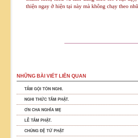
thiện ngay ở hiện tại này mà không chạy theo nh
———————————————
NHỮNG BÀI VIẾT LIÊN QUAN
TẮM GỘI TÔN NGHI.
NGHI THỨC TẮM PHẬT.
ƠN CHA NGHĨA MẸ
LỄ TẮM PHẬT.
CHÚNG ĐỆ TỬ PHẬT