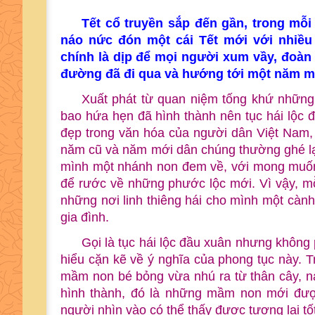
Tết cổ truyền sắp đến gần, trong mỗ
náo nức đón một cái Tết mới với nhiều 
chính là dịp để mọi người xum vầy, đoàn
đường đã đi qua và hướng tới một năm m
Xuất phát từ quan niệm tống khứ những 
bao hứa hẹn đã hình thành nên tục hái lộc đ
đẹp trong văn hóa của người dân Việt Nam, 
năm cũ và năm mới dân chúng thường ghé lại
mình một nhánh non đem về, với mong muốn
để rước về những phước lộc mới. Vì vậy, m
những nơi linh thiêng hái cho mình một cành
gia đình.
Gọi là tục hái lộc đầu xuân nhưng không
hiểu cặn kẽ về ý nghĩa của phong tục này. T
mầm non bé bỏng vừa nhú ra từ thân cây, n
hình thành, đó là những mầm non mới được
người nhìn vào có thể thấy được tương lai 