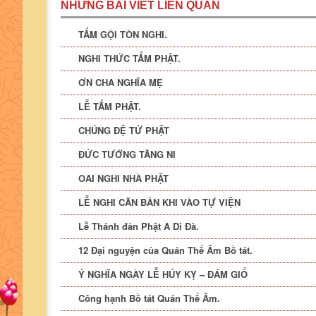
NHỮNG BÀI VIẾT LIÊN QUAN
TẮM GỘI TÔN NGHI.
NGHI THỨC TẮM PHẬT.
ƠN CHA NGHĨA MẸ
LỄ TẮM PHẬT.
CHÚNG ĐỆ TỬ PHẬT
ĐỨC TƯỚNG TĂNG NI
OAI NGHI NHÀ PHẬT
LỄ NGHI CĂN BẢN KHI VÀO TỰ VIỆN
Lễ Thánh đản Phật A Di Đà.
12 Đại nguyện của Quán Thế Âm Bồ tát.
Ý NGHĨA NGÀY LỄ HÚY KỴ – ĐÁM GIỔ
Công hạnh Bồ tát Quán Thế Âm.