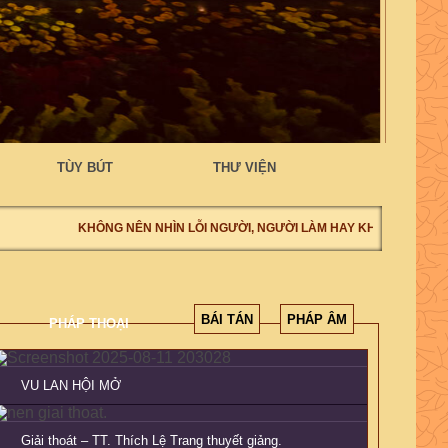
TÙY BÚT
THƯ VIỆN
KHÔNG NÊN NHÌN LỖI NGƯỜI, NGƯỜI LÀM HAY KHÔNG LÀM, NÊ
BÁI TÁN
PHÁP ÂM
PHÁP THOẠI
VU LAN HỘI MỞ
Giải thoát – TT. Thích Lệ Trang thuyết giảng.