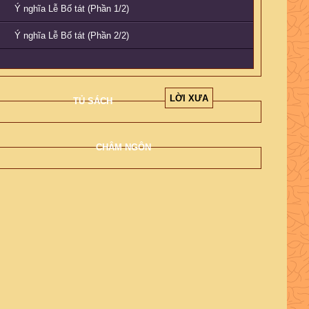
Ý nghĩa Lễ Bố tát (Phần 1/2)
Ý nghĩa Lễ Bố tát (Phần 2/2)
LỜI XƯA
TỦ SÁCH
CHÂM NGÔN