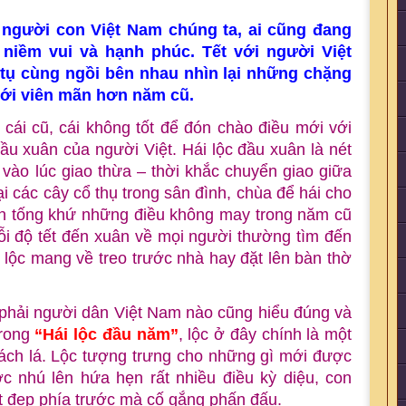
i người con Việt Nam chúng ta, ai cũng đang
niềm vui và hạnh phúc. Tết với người Việt
 tụ cùng ngồi bên nhau nhìn lại những chặng
ới viên mãn hơn năm cũ.
cái cũ, cái không tốt để đón chào điều mới với
ầu xuân của người Việt. Hái lộc đầu xuân là nét
vào lúc giao thừa – thời khắc chuyển giao giữa
 các cây cổ thụ trong sân đình, chùa để hái cho
 tống khứ những điều không may trong năm cũ
ỗi độ tết đến xuân về mọi người thường tìm đến
 lộc mang về treo trước nhà hay đặt lên bàn thờ
 phải người dân Việt Nam nào cũng hiểu đúng và
rong
“Hái lộc đầu năm”
, lộc ở đây chính là một
ách lá. Lộc tượng trưng cho những gì mới được
 nhú lên hứa hẹn rất nhiều điều kỳ diệu, con
tốt đẹp phía trước mà cố gắng phấn đấu.