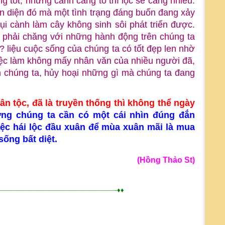
 tốt, những cành càng to thì lộc sẽ càng nhiều.
ến diện đó mà một tình trạng đáng buốn đang xảy
trụi cành làm cây không sinh sôi phát triển được.
i: phải chăng với những hành động trên chúng ta
? liệu cuộc sống của chúng ta có tốt đẹp len nhờ
c làm không mấy nhân văn của nhiều người đã,
h chúng ta, hủy hoại những gì mà chúng ta đang
ân tộc, đã là truyền thống thì không thể ngày
ng chúng ta cần có một cái nhìn đúng đắn
ệc hái lộc đầu xuân để mùa xuân mãi là mua
sống bất diệt.
(Hồng Thảo St
)
——————————————————-♦♦