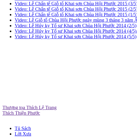
Video: Lễ Chẩn tế Giỗ tổ Khai sơn Chùa Hội Phước 2015 (3/5)
Video: Lễ Chẩn tế Giỗ tổ Khai sơn Chùa Hội Phước 2015 (2/5
Video: Lễ Chẩn tế Giỗ tổ Khai sơn Chùa Hội Phước 2015 (1/5)
Video: Lễ Giỗ tổ Chùa Hội Phước ngày mùng 3 tháng 3 năm Ấ
Video: Lễ Húy kỵ Tổ sư Khai sơn Chùa Hội Phước 2014 (2/5)
Video: Lễ Húy kỵ Tổ sư Khai sơn Chùa Hội Phước 2014 (4/5)
Video: Lễ Húy kỵ Tổ sư Khai sơn Chùa Hội Phước 2014 (5/5)
Thượng tọa Thích Lệ Trang
Thích Thiện Phước
Tủ Sách
Lời Xưa