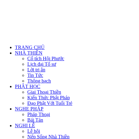
TRANG CHỦ
NHÀ THIỀN
Cổ tích Hội Phước
Lịch đại Tổ sư
Lời tri ân
Tin Tức
Thông bạch
PHẬT HỌC
Giai Thoại Thiền
Kiến Thức Phật Pháp
Đạo Phật Với Tuổi Trẻ
NGHE PHÁP
Pháp Thoại
Bái Tán
NGHI LỄ
Lễ hội
Nếp Sống Nhà Thiền