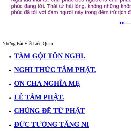
phúc đang tới. Thái tử hài lòng, không những khô
phúc đã tới với đám người này trong đêm trừ tịch đó
♦♦
Những Bài Viết Liên Quan
TẮM GỘI TÔN NGHI.
NGHI THỨC TẮM PHẬT.
ƠN CHA NGHĨA MẸ
LỄ TẮM PHẬT.
CHÚNG ĐỆ TỬ PHẬT
ĐỨC TƯỚNG TĂNG NI