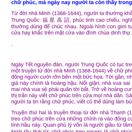
c
hữ phúc, mà ngày nay người ta còn thấy trong nh
Từ đời nhà Minh (1368-1644), người ta thường khắ
Trung Quốc: 福 星 高 詔, phúc tinh cao chiếu, nghĩa
thường dùng để chúc nhau. Ngoài hình con giơi tư
cửa hay khắc trên mặt cửa vào đình chùa dinh thự.
Ngày Tết nguyên đán, người Trung Quốc có tục treo
một truyện từ đời nhà Minh (1368-1644) về chữ ph
đông người cười rỡn bên một bức họa. Tới gần, nh
già này chính là hoàng hậu. Nổi giận, nhà vua sa
mai nhà vua sẻ phái quân tời bắt. Trở về hoàng cu
thị trấn này viết chữ phúc trên cửa mọi nhà dân. S
người ta tin rằng chữ phúc, viết có thể dùng làm 
Truyện thứ hai là truyền thoại từ đời nhà Thanh 
treo chữ phúc trên cửa những chính ra vào đông cu
lính hầu này. Quan phủ lý vốn là người giầu từ tâm
Ngài tâu thái tử: chữ phúc treo ngược là chữ phú