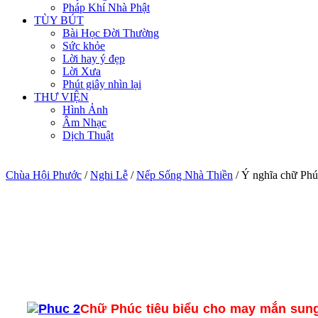
Pháp Khí Nhà Phật
TÙY BÚT
Bài Học Đời Thường
Sức khỏe
Lời hay ý đẹp
Lời Xưa
Phút giây nhìn lại
THƯ VIỆN
Hình Ảnh
Âm Nhạc
Dịch Thuật
Chùa Hội Phước
/
Nghi Lễ
/
Nếp Sống Nhà Thiền
/
Ý nghĩa chữ Phú
Chữ Phúc tiêu biểu cho may mắn sun