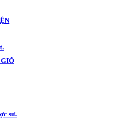
ỆN
t.
 GIỔ
ợc sư.