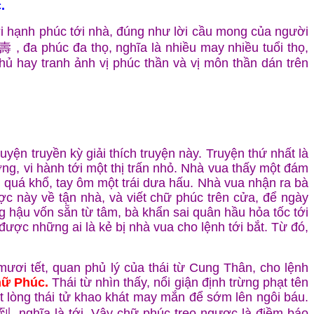
.
i hạnh phúc tới nhà, đúng như lời cầu mong của người
 đa phúc đa thọ, nghĩa là nhiều may nhiều tuổi thọ,
hủ hay tranh ảnh vị phúc thần và vị môn thần dán trên
ện truyền kỳ giải thích truyện này. Truyện thứ nhất là
g, vi hành tới một thị trấn nhỏ. Nhà vua thấy một đám
 quá khổ, tay ôm một trái dưa hấu. Nhà vua nhận ra bà
ợc này về tận nhà, và viết chữ phúc trên cửa, để ngày
g hậu vốn sẵn từ tâm, bà khẩn sai quân hầu hỏa tốc tới
ược những ai là kẻ bị nhà vua cho lệnh tới bắt. Từ đó,
mươi tết, quan phủ lý của thái từ Cung Thân, cho lệnh
hữ Phúc.
Thái từ nhìn thấy, nổi giận định trừng phạt tên
iết lòng thái tử khao khát may mắn để sớm lên ngôi báu.
到, nghĩa là tới. Vậy chữ phúc treo ngược là điềm báo