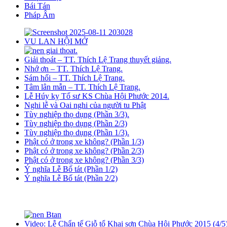
Bái Tán
Pháp Âm
VU LAN HỘI MỞ
Giải thoát – TT. Thích Lệ Trang thuyết giảng.
Nhớ ơn – TT. Thích Lệ Trang.
Sám hối – TT. Thích Lệ Trang.
Tâm lân mẫn – TT. Thích Lệ Trang.
Lễ Húy kỵ Tổ sư KS Chùa Hội Phước 2014.
Nghi lễ và Oai nghi của người tu Phật
Tùy nghiệp thọ dụng (Phần 3/3).
Tùy nghiệp thọ dụng (Phần 2/3)
Tùy nghiệp thọ dụng (Phần 1/3).
Phật có ở trong xe không? (Phần 1/3)
Phật có ở trong xe không? (Phần 2/3)
Phật có ở trong xe không? (Phần 3/3)
Ý nghĩa Lễ Bố tát (Phần 1/2)
Ý nghĩa Lễ Bố tát (Phần 2/2)
Video: Lễ Chẩn tế Giỗ tổ Khai sơn Chùa Hội Phước 2015 (4/5)