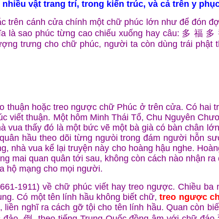
iều vật trang trí, trong kiến trúc, và cả trên y phục
c trên cánh cửa chính một chữ phúc lớn như để đón đợ
 là sao phúc từng cao chiếu xuống hay câu: 多 福 多 壽 ,
ợng trưng cho chữ phúc, người ta còn dùng trái phật t
 thuận hoặc treo ngược chữ Phúc ở trên cửa. Có hai truy
úc viết thuận. Một hôm Minh Thái Tổ, Chu Nguyên Chươn
à vua thấy đó là một bức vẽ một bà già có bàn chân lớn
i quân hầu theo dõi từng ngưòi trong đám người hỗn sư
ng, nhà vua kể lại truyện này cho hoàng hậu nghe. Hoàn
áng mai quan quân tới sau, không còn cách nào nhận ra đ
bùa hộ mạng cho mọi người.
(1661-1911) về chữ phúc viết hay treo ngược. Chiều ba 
ng. Có một tên lính hầu không biết chữ,
treo ngược c
, liền nghĩ ra cách gỡ tội cho tên lính hầu. Quan còn b
c đảo, 倒, theo tiếng Trung Quốc đồng âm với chữ đáo 