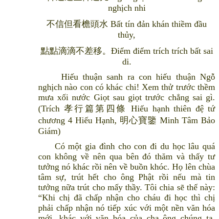
nghịch nhi
不信但看檐頭水 Bất tín đản khán thiềm đầu
thủy,
點點滴滴不差移。Điểm điểm trích trích bất sai
di.
Hiếu thuận sanh ra con hiếu thuận Ngỗ
nghịch nào con có khác chi! Xem thử trước thềm
mưa xối nước Giọt sau giọt trước chẳng sai gì.
(Trích 孝行篇第四條 Hiếu hạnh thiên đệ tứ
chương 4 Hiếu Hạnh, 明心寶鑒 Minh Tâm Bảo
Giám)
Có một gia đình cho con đi du học lâu quá
con không về nên qua bên đó thăm và thấy tư
tưởng nó khác rồi nên về buồn khóc. Họ lên chùa
tâm sự, trút hết cho ông Phật rồi nếu mà tin
tưởng nữa trút cho mấy thầy. Tôi chia sẽ thế này:
“Khi chị đã chấp nhận cho cháu đi học thì chị
phải chấp nhận nó tiếp xúc với một nền văn hóa
mới, khác với văn hóa của cha ông chúng ta.