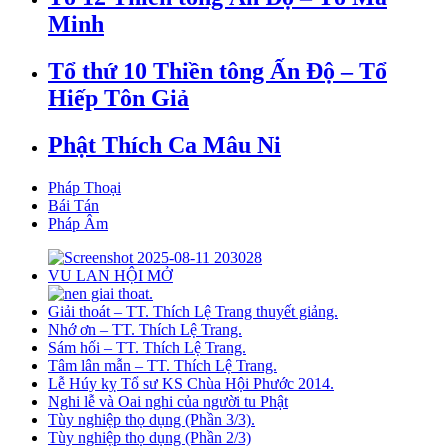
Minh
Tổ thứ 10 Thiền tông Ấn Độ – Tổ
Hiếp Tôn Giả
Phật Thích Ca Mâu Ni
Pháp Thoại
Bái Tán
Pháp Âm
VU LAN HỘI MỞ
Giải thoát – TT. Thích Lệ Trang thuyết giảng.
Nhớ ơn – TT. Thích Lệ Trang.
Sám hối – TT. Thích Lệ Trang.
Tâm lân mẫn – TT. Thích Lệ Trang.
Lễ Húy kỵ Tổ sư KS Chùa Hội Phước 2014.
Nghi lễ và Oai nghi của người tu Phật
Tùy nghiệp thọ dụng (Phần 3/3).
Tùy nghiệp thọ dụng (Phần 2/3)