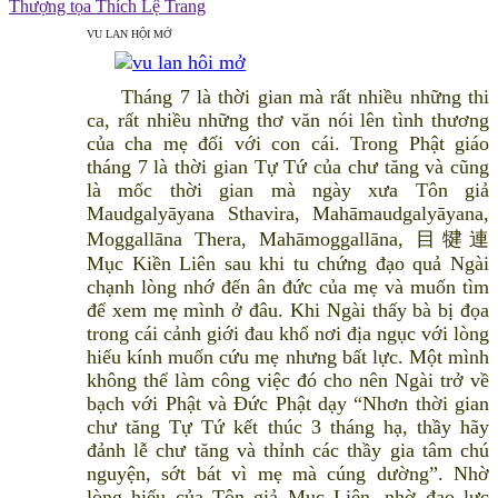
Thượng tọa Thích Lệ Trang
VU LAN HỘI MỞ
Tháng 7 là thời gian mà rất nhiều những thi
ca, rất nhiều những thơ văn nói lên tình thương
của cha mẹ đối với con cái. Trong Phật giáo
tháng 7 là thời gian Tự Tứ của chư tăng và cũng
là mốc thời gian mà ngày xưa Tôn giả
Maudgalyāyana Sthavira, Mahāmaudgalyāyana,
Moggallāna Thera, Mahāmoggallāna, 目犍連
Mục Kiền Liên sau khi tu chứng đạo quả Ngài
chạnh lòng nhớ đến ân đức của mẹ và muốn tìm
để xem mẹ mình ở đâu. Khi Ngài thấy bà bị đọa
trong cái cảnh giới đau khổ nơi địa ngục với lòng
hiếu kính muốn cứu mẹ nhưng bất lực. Một mình
không thể làm công việc đó cho nên Ngài trở về
bạch với Phật và Đức Phật dạy “Nhơn thời gian
chư tăng Tự Tứ kết thúc 3 tháng hạ, thầy hãy
đảnh lễ chư tăng và thỉnh các thầy gia tâm chú
nguyện, sớt bát vì mẹ mà cúng dường”. Nhờ
lòng hiếu của Tôn giả Mục Liên, nhờ đạo lực