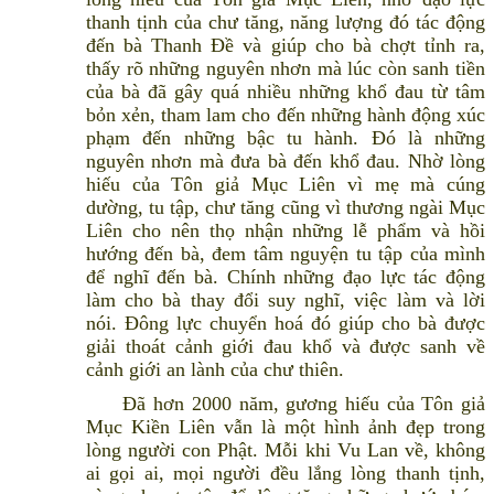
thanh tịnh của chư tăng, năng lượng đó tác động
đến bà Thanh Đề và giúp cho bà chợt tỉnh ra,
thấy rõ những nguyên nhơn mà lúc còn sanh tiền
của bà đã gây quá nhiều những khổ đau từ tâm
bỏn xẻn, tham lam cho đến những hành động xúc
phạm đến những bậc tu hành. Đó là những
nguyên nhơn mà đưa bà đến khổ đau. Nhờ lòng
hiếu của Tôn giả Mục Liên vì mẹ mà cúng
dường, tu tập, chư tăng cũng vì thương ngài Mục
Liên cho nên thọ nhận những lễ phẩm và hồi
hướng đến bà, đem tâm nguyện tu tập của mình
để nghĩ đến bà. Chính những đạo lực tác động
làm cho bà thay đổi suy nghĩ, việc làm và lời
nói. Đông lực chuyển hoá đó giúp cho bà được
giải thoát cảnh giới đau khổ và được sanh về
cảnh giới an lành của chư thiên.
Đã hơn 2000 năm, gương hiếu của Tôn giả
Mục Kiền Liên vẫn là một hình ảnh đẹp trong
lòng người con Phật. Mỗi khi Vu Lan về, không
ai gọi ai, mọi người đều lắng lòng thanh tịnh,