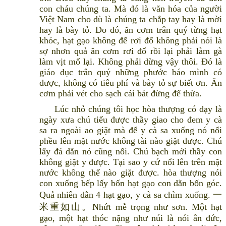
con cháu chúng ta. Mà đó là văn hóa của người
Việt Nam cho dù là chúng ta chắp tay hay là mời
hay là bày tỏ. Do đó, ăn cơm trân quý từng hạt
khóc, hạt gạo không để rơi đổ không phải nói là
sợ nhơn quả ăn cơm rơi đổ rồi lại phải làm gà
làm vịt mổ lại. Không phải dừng vậy thôi. Đó là
giáo dục trân quý những phước báo mình có
được, không có tiêu phí và bày tỏ sự biết ơn. Ăn
cơm phải vét cho sạch cái bát đừng để thừa.
Lúc nhỏ chúng tôi học hòa thượng có dạy là
ngày xưa chú tiểu được thầy giao cho đem y cà
sa ra ngoài ao giặt mà để y cà sa xuống nó nổi
phều lên mặt nước không tài nào giặt được. Chú
lấy đá dằn nó cũng nổi. Chú bạch mới thầy con
không giặt y được. Tại sao y cứ nổi lên trên mặt
nước không thể nào giặt được. hòa thượng nói
con xuống bếp lấy bốn hạt gạo con dằn bốn góc.
Quả nhiên dằn 4 hạt gạo, y cà sa chìm xuống. 一
米重如山。Nhứt mễ trọng như sơn. Một hạt
gạo, một hạt thóc nặng như núi là nói ân đức,