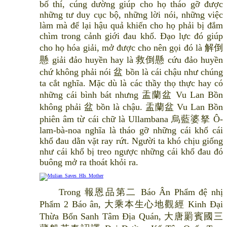
bố thí, cúng dường giúp cho họ tháo gỡ được
những tư duy cục bộ, những lời nói, những việc
làm mà để lại hậu quả khiến cho họ phải bị đắm
chìm trong cảnh giới đau khổ. Đạo lực đó giúp
cho họ hóa giải, mở được cho nên gọi đó là 解倒
懸 giải đảo huyền hay là 救倒懸 cứu đảo huyền
chứ không phải nói 盆 bồn là cái chậu như chúng
ta cắt nghĩa. Mặc dù là các thầy thọ thực hay có
những cái bình bát nhưng 盂蘭盆 Vu Lan Bồn
không phải 盆 bồn là chậu. 盂蘭盆 Vu Lan Bồn
phiên âm từ cái chữ là Ullambana 烏藍婆拏 Ô-
lam-bà-noa nghĩa là tháo gỡ những cái khổ cái
khổ đau dằn vặt ray rứt. Người ta khó chịu giống
như cái khổ bị treo ngược những cái khổ đau đó
buông mở ra thoát khỏi ra.
Trong 報恩品第二 Báo Ân Phẩm đệ nhị
Phẩm 2 Báo ân, 大乘本生心地觀經 Kinh Đại
Thừa Bổn Sanh Tâm Địa Quán, 大唐罽賓國三