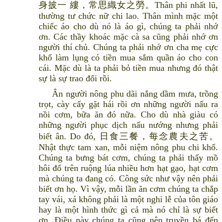
身披一 縷，常思織女之勞。Thân phi nhất lũ,
thường tư chức nữ chi lao. Thân mình mặc một
chiếc áo cho dù nó là áo gì, chúng ta phải nhớ
ơn. Các thầy khoác mặc cà sa cũng phải nhớ ơn
người thí chủ. Chúng ta phải nhớ ơn cha mẹ cực
khổ làm lụng có tiền mua sắm quần áo cho con
cái. Mặc dù là ta phải bỏ tiền mua nhưng đó thật
sự là sự trao đổi rồi.
Ân người nông phu dãi nắng dầm mưa, trồng
trọt, cày cấy gặt hái rồi ơn những người nấu ra
nồi cơm, bữa ăn đó nữa. Cho dù nhà giàu có
những người phục dịch nấu nướng nhưng phải
biết ân. Do đó, 日食三餐，每念農夫之苦。
Nhật thực tam xan, mỗi niệm nông phu chi khổ.
Chúng ta bưng bát cơm, chúng ta phải thấy mồ
hôi đổ trên ruộng lúa nhiều hơn hạt gạo, hạt cơm
mà chúng ta đang có. Công sức như vậy nên phải
biết ơn họ. Vì vậy, mỗi lần ăn cơm chúng ta chắp
tay vái, xá không phải là một nghi lễ của tôn giáo
hay là một hình thức gì cả mà nó chỉ là sự biết
ơn. Điều này chúng ta cũng nên truyền bá đến