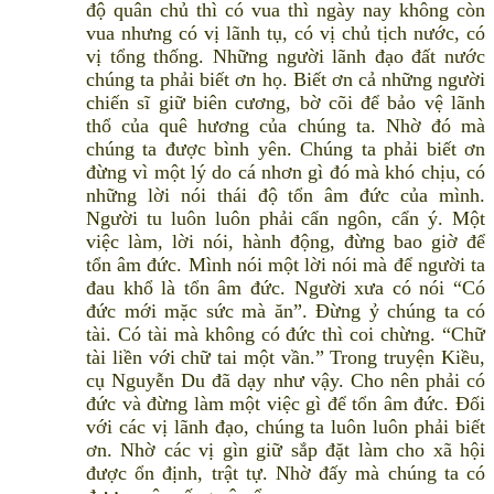
độ quân chủ thì có vua thì ngày nay không còn
vua nhưng có vị lãnh tụ, có vị chủ tịch nước, có
vị tổng thống. Những người lãnh đạo đất nước
chúng ta phải biết ơn họ. Biết ơn cả những người
chiến sĩ giữ biên cương, bờ cõi để bảo vệ lãnh
thổ của quê hương của chúng ta. Nhờ đó mà
chúng ta được bình yên. Chúng ta phải biết ơn
đừng vì một lý do cá nhơn gì đó mà khó chịu, có
những lời nói thái độ tổn âm đức của mình.
Người tu luôn luôn phải cẩn ngôn, cẩn ý. Một
việc làm, lời nói, hành động, đừng bao giờ để
tổn âm đức. Mình nói một lời nói mà để người ta
đau khổ là tổn âm đức. Người xưa có nói “Có
đức mới mặc sức mà ăn”. Đừng ỷ chúng ta có
tài. Có tài mà không có đức thì coi chừng. “Chữ
tài liền với chữ tai một vần.” Trong truyện Kiều,
cụ Nguyễn Du đã dạy như vậy. Cho nên phải có
đức và đừng làm một việc gì để tổn âm đức. Đối
với các vị lãnh đạo, chúng ta luôn luôn phải biết
ơn. Nhờ các vị gìn giữ sắp đặt làm cho xã hội
được ổn định, trật tự. Nhờ đấy mà chúng ta có