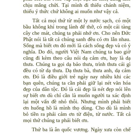
chịu mắng chửi. Tại mình đi thiếu chánh niệm,
thiếu ý thức chứ không ai muốn như vậy cả.
Tất cả mọi thứ từ một ly nước sạch, có một
bầu không khí trong lành để thở, có một cái tàng
cây che mát, chúng ta phải nhớ ơn. Cho nên Đức
Phật nói là tất cả chúng sanh đều có ơn lẫn nhau.
Sống mà biết ơn đó mới là cách sống đẹp và có ý
nghĩa. Do đó, người Việt Nam chúng ta bao giờ
cũng đi kèm theo câu nói dạ cảm ơn, hay là dạ
thưa. Chúng ta gọi dạ bảo thưa, trình thưa cái gì
đều có từ dạ thưa. Dạ thưa bà, thưa anh, dạ cảm
ơn. Đó là điều giới trẻ ngày nay nhiều khi các
bạn quên, chúng ta cần phải giữ lại nét văn hóa
đẹp của dân tộc. Đó là cái đẹp là nét đẹp nói lên
sự biết ơn dù chỉ cần là muốn người ta xác định
lại một vấn đề nhỏ thôi. Nhưng mình phải biết
ơn huống hồ là mình thọ dùng. Cho dù là mình
bỏ tiền ra phải cảm ơn từ điện, từ nước. Tất cả
mọi thứ chúng ta phải biết ơn.
Thứ ba là ân quốc vương. Ngày xưa còn chế