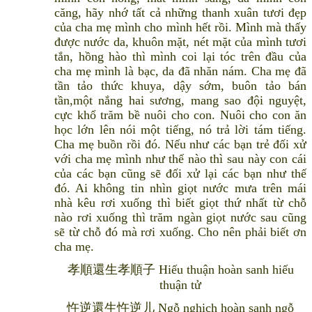
căng, hãy nhớ tất cả những thanh xuân tươi đẹp
của cha mẹ mình cho mình hết rồi. Mình mà thấy
được nước da, khuôn mặt, nét mặt của mình tươi
tắn, hồng hào thì mình coi lại tóc trên đầu của
cha mẹ mình là bạc, da đã nhăn nám. Cha mẹ đã
tần tảo thức khuya, dậy sớm, buôn tảo bán
tần,một nắng hai sương, mang sao đội nguyệt,
cực khổ trăm bề nuôi cho con. Nuôi cho con ăn
học lớn lên nói một tiếng, nó trả lời tám tiếng.
Cha mẹ buồn rồi đó. Nếu như các bạn trẻ đối xử
với cha mẹ mình như thế nào thì sau này con cái
của các bạn cũng sẽ đối xử lại các bạn như thế
đó. Ai không tin nhìn giọt nước mưa trên mái
nhà kêu rơi xuống thì biết giọt thứ nhất từ chỗ
nào rơi xuống thì trăm ngàn giọt nước sau cũng
sẽ từ chỗ đó mà rơi xuống. Cho nên phải biết ơn
cha mẹ.
孝順還生孝順子 Hiếu thuận hoàn sanh hiếu
thuận tử
忤逆還生忤逆儿 Ngỗ nghịch hoàn sanh ngỗ