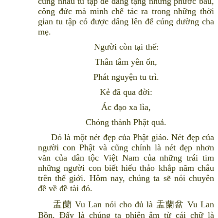
cùng nhau tu tập để dâng tặng những phước báu,
công đức mà mình chế tác ra trong những thời
gian tu tập có được dâng lên để cúng dường cha
mẹ.
Người còn tại thế:
Thân tâm yên ổn,
Phát nguyện tu trì.
Kẻ đã qua đời:
Ác đạo xa lìa,
Chóng thành Phật quả.
Đó là một nét đẹp của Phật giáo. Nét đẹp của
người con Phật và cũng chính là nét đẹp nhơn
văn của dân tộc Việt Nam của những trái tim
những người con biết hiếu thảo khắp năm châu
trên thế giới. Hôm nay, chúng ta sẽ nói chuyên
đề về đề tài đó.
盂蘭 Vu Lan nói cho đủ là 盂蘭盆 Vu Lan
Bồn. Đấy là chúng ta phiên âm từ cái chữ là