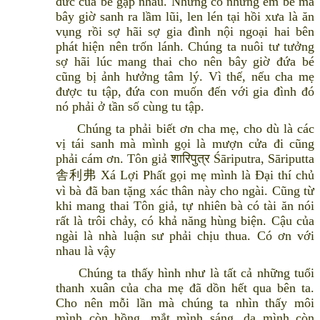
đức của bé gặp nhau. Nhưng có những em bé mà
bây giờ sanh ra lầm lũi, len lén tại hồi xưa là ăn
vụng rồi sợ hãi sợ gia đình nội ngoại hai bên
phát hiện nên trốn lánh. Chúng ta nuôi tư tưởng
sợ hãi lúc mang thai cho nên bây giờ đứa bé
cũng bị ảnh hưởng tâm lý. Vì thế, nếu cha mẹ
được tu tập, đứa con muốn đến với gia đình đó
nó phải ở tần số cùng tu tập.
Chúng ta phải biết ơn cha mẹ, cho dù là các
vị tái sanh mà mình gọi là mượn cửa đi cũng
phải cám ơn. Tôn giả शारिपुत्र Śāriputra, Sāriputta
舎利弗 Xá Lợi Phất gọi mẹ mình là Đại thí chủ
vì bà đã ban tặng xác thân này cho ngài. Cũng từ
khi mang thai Tôn giả, tự nhiên bà có tài ăn nói
rất là trôi chảy, có khả năng hùng biện. Cậu của
ngài là nhà luận sư phải chịu thua. Có ơn với
nhau là vậy
Chúng ta thấy hình như là tất cả những tuổi
thanh xuân của cha mẹ đã dồn hết qua bên ta.
Cho nên mỗi lần mà chúng ta nhìn thấy môi
mình còn hồng, mắt mình sáng, da mình còn