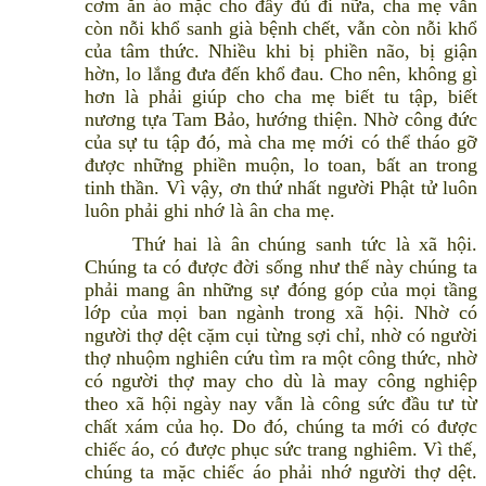
cơm ăn áo mặc cho đầy đủ đi nữa, cha mẹ vẫn
còn nỗi khổ sanh già bệnh chết, vẫn còn nỗi khổ
của tâm thức. Nhiều khi bị phiền não, bị giận
hờn, lo lắng đưa đến khổ đau. Cho nên, không gì
hơn là phải giúp cho cha mẹ biết tu tập, biết
nương tựa Tam Bảo, hướng thiện. Nhờ công đức
của sự tu tập đó, mà cha mẹ mới có thể tháo gỡ
được những phiền muộn, lo toan, bất an trong
tinh thần. Vì vậy, ơn thứ nhất người Phật tử luôn
luôn phải ghi nhớ là ân cha mẹ.
Thứ hai là ân chúng sanh tức là xã hội.
Chúng ta có được đời sống như thế này chúng ta
phải mang ân những sự đóng góp của mọi tầng
lớp của mọi ban ngành trong xã hội. Nhờ có
người thợ dệt cặm cụi từng sợi chỉ, nhờ có người
thợ nhuộm nghiên cứu tìm ra một công thức, nhờ
có người thợ may cho dù là may công nghiệp
theo xã hội ngày nay vẫn là công sức đầu tư từ
chất xám của họ. Do đó, chúng ta mới có được
chiếc áo, có được phục sức trang nghiêm. Vì thế,
chúng ta mặc chiếc áo phải nhớ người thợ dệt.