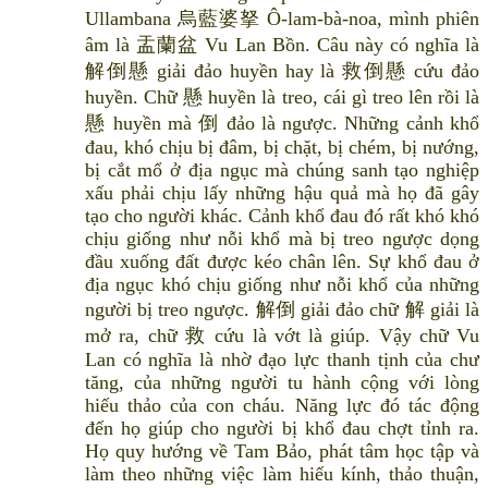
Ullambana 烏藍婆拏 Ô-lam-bà-noa, mình phiên
âm là 盂蘭盆 Vu Lan Bồn. Câu này có nghĩa là
解倒懸 giải đảo huyền hay là 救倒懸 cứu đảo
huyền. Chữ 懸 huyền là treo, cái gì treo lên rồi là
懸 huyền mà 倒 đảo là ngược. Những cảnh khổ
đau, khó chịu bị đâm, bị chặt, bị chém, bị nướng,
bị cắt mổ ở địa ngục mà chúng sanh tạo nghiệp
xấu phải chịu lấy những hậu quả mà họ đã gây
tạo cho người khác. Cảnh khổ đau đó rất khó khó
chịu giống như nỗi khổ mà bị treo ngược dọng
đầu xuống đất được kéo chân lên. Sự khổ đau ở
địa ngục khó chịu giống như nỗi khổ của những
người bị treo ngược. 解倒 giải đảo chữ 解 giải là
mở ra, chữ 救 cứu là vớt là giúp. Vậy chữ Vu
Lan có nghĩa là nhờ đạo lực thanh tịnh của chư
tăng, của những người tu hành cộng với lòng
hiếu thảo của con cháu. Năng lực đó tác động
đến họ giúp cho người bị khổ đau chợt tỉnh ra.
Họ quy hướng về Tam Bảo, phát tâm học tập và
làm theo những việc làm hiếu kính, thảo thuận,