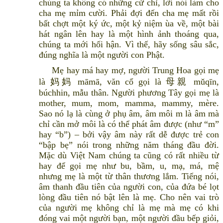
chúng ta không có những cử chỉ, lời nói làm cho
cha mẹ mỉm cười. Phải đợi đến cha mẹ mất rồi
bất chợt một ký ức, một kỷ niệm ùa về, một bài
hát ngân lên hay là một hình ảnh thoáng qua,
chúng ta mới hối hận. Vì thế, hãy sống sâu sắc,
đúng nghĩa là một người con Phật.
Mẹ hay má hay mợ, người Trung Hoa gọi mẹ
là 妈妈 māmā, văn cổ gọi là 母親 mǔqīn,
búchhin, mẫu thân. Người phương Tây gọi mẹ là
mother, mum, mom, mamma, mammy, mère.
Sao nó lạ là cùng ở phụ âm, âm môi m là âm mà
chỉ cần mở môi là có thể phát âm được (như “m”
hay “b”) – bởi vậy âm này rất dễ được trẻ con
“bập bẹ” nói trong những năm tháng đầu đời.
Mặc dù Việt Nam chúng ta cũng có rất nhiều từ
hay để gọi mẹ như bu, bầm, u, mạ, má, mệ
nhưng mẹ là một từ thân thương lắm. Tiếng nói,
âm thanh đầu tiên của người con, của đứa bé lọt
lòng đầu tiên nó bật lên là mẹ. Cho nên vai trò
của người mẹ không chỉ là mẹ mà mẹ có khi
đóng vai một người bạn, một người đầu bếp giỏi,