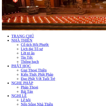
TRANG CHỦ
NHÀ THIỀN
Cổ tích Hội Phước
Lịch đại Tổ sư
Lời tri ân
Tin Tức
Thông bạch
PHẬT HỌC
Giai Thoại Thiền
Kiến Thức Phật Pháp
Đạo Phật Với Tuổi Trẻ
NGHE PHÁP
Pháp Thoại
Bái Tán
NGHI LỄ
Lễ hội
Nếp Sống Nhà Thiền