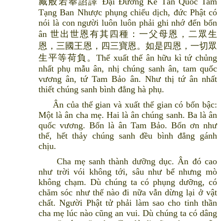
藏般若奉詔譯 Đại Đường Kế Tân Quốc Tam
Tạng Ban Nhược phụng chiếu dịch, đức Phật có
nói là con người luôn luôn phải ghi nhớ đến bốn
ân 世出世恩有其四種：一父母恩，二眾生
恩，三國王恩，四三寶恩。如是四恩，一切眾
生平等荷負。Thế xuất thế ân hữu kì tứ chủng
nhất phụ mẫu ân, nhị chúng sanh ân, tam quốc
vương ân, tứ Tam Bảo ân. Như thị tứ ân nhất
thiết chúng sanh bình đẳng hà phụ.
Ân của thế gian và xuất thế gian có bốn bậc:
Một là ân cha mẹ. Hai là ân chúng sanh. Ba là ân
quốc vương. Bốn là ân Tam Bảo. Bốn ơn như
thế, hết thảy chúng sanh đều bình đẳng gánh
chịu.
Cha mẹ sanh thành dưỡng dục. Ân đó cao
như trời vói không tới, sâu như bể nhưng mò
không chạm. Dù chúng ta có phụng dưỡng, có
chăm sóc như thế nào đi nữa vẫn dừng lại ở vật
chất. Người Phật tử phải làm sao cho tinh thần
cha mẹ lúc nào cũng an vui. Dù chúng ta có dâng