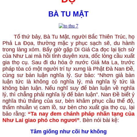
BÀ TU MẬT
Tổ thứ bảy, Bà Tu Mật, người Bắc Thiên Trúc, họ
Phả La Đọa, thường mặc y phục sạch sẽ, du hành
trong làng xóm. Bấy giờ gặp Di Giá Ca đọc lại lịch sử
của Như Lai mà hồi tỉnh duyên xưa, dốc lòng cầu xuất
gia thọ cụ. Sau đi du hóa ở nước Giá Ma La, trước
pháp tòa có một người trí tự xưng là Phật Đà Nan Đề,
cùng sư bàn luận nghĩa lý. Sư bảo: “Nhơn giả bàn
luận tức là không có nghĩa lý, mà nghĩa lý tức là
không bàn luận. Nếu nghĩ suy để bàn luận về nghĩa
lý, thì chẳng phải nghĩa lý để bàn luận”. Nan Đề biết ý
nghĩa thù thắng của sư, bèn khâm phục cầu thế độ,
thấm nhuần vị cam lồ, sư bèn cho xuất gia thọ cụ, lại
bảo rằng:
“Ta nay đem chánh pháp nhãn tạng của
Như Lai giao phó cho ngươi”
. Bèn nói bài kệ:
Tâm giống như cõi hư không