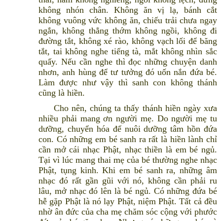
không nhón chân. Không ăn vị lạ, bánh cắt
không vuông vức không ăn, chiếu trải chưa ngay
ngắn, không thẳng thớm không ngồi, không đi
đường tắt, không xé rào, không vạch lối để băng
tắt, tai không nghe tiếng tà, mắt không nhìn sắc
quấy. Nếu cần nghe thì đọc những chuyện danh
nhơn, anh hùng để tư tưởng đó uốn nắn đứa bé.
Làm được như vậy thì sanh con không thánh
cũng là hiền.
Cho nên, chúng ta thấy thánh hiền ngày xưa
nhiều phải mang ơn người mẹ. Do người mẹ tu
dưỡng, chuyển hóa để nuôi dưỡng tâm hồn đứa
con. Có những em bé sanh ra rất là hiền lành chỉ
cần mở cái nhạc Phật, nhạc thiền là em bé ngủ.
Tại vì lúc mang thai mẹ của bé thường nghe nhạc
Phật, tụng kinh. Khi em bé sanh ra, những âm
nhạc đó rất gần gũi với nó, không cần phải ru
lâu, mở nhạc đó lên là bé ngủ. Có những đứa bé
hễ gặp Phật là nó lạy Phật, niệm Phật. Tất cả đều
nhờ ân đức của cha mẹ chăm sóc cộng với phước