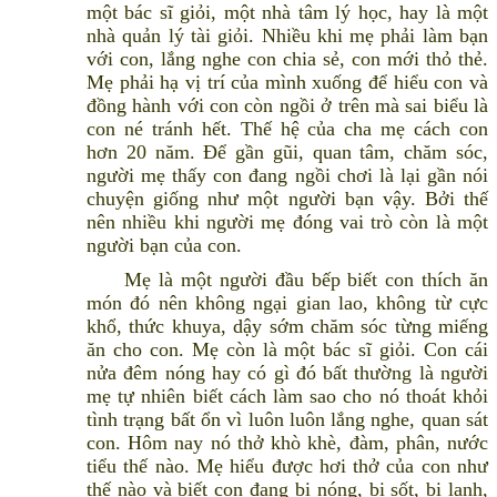
một bác sĩ giỏi, một nhà tâm lý học, hay là một
nhà quản lý tài giỏi. Nhiều khi mẹ phải làm bạn
với con, lắng nghe con chia sẻ, con mới thỏ thẻ.
Mẹ phải hạ vị trí của mình xuống để hiểu con và
đồng hành với con còn ngồi ở trên mà sai biểu là
con né tránh hết. Thế hệ của cha mẹ cách con
hơn 20 năm. Để gần gũi, quan tâm, chăm sóc,
người mẹ thấy con đang ngồi chơi là lại gần nói
chuyện giống như một người bạn vậy. Bởi thế
nên nhiều khi người mẹ đóng vai trò còn là một
người bạn của con.
Mẹ là một người đầu bếp biết con thích ăn
món đó nên không ngại gian lao, không từ cực
khổ, thức khuya, dậy sớm chăm sóc từng miếng
ăn cho con. Mẹ còn là một bác sĩ giỏi. Con cái
nửa đêm nóng hay có gì đó bất thường là người
mẹ tự nhiên biết cách làm sao cho nó thoát khỏi
tình trạng bất ổn vì luôn luôn lắng nghe, quan sát
con. Hôm nay nó thở khò khè, đàm, phân, nước
tiểu thế nào. Mẹ hiểu được hơi thở của con như
thế nào và biết con đang bị nóng, bị sốt, bị lạnh,