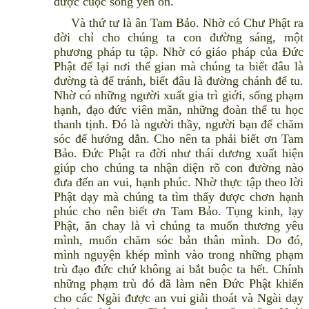
được cuộc sống yên ổn.
Và thứ tư là ân Tam Bảo. Nhờ có Chư Phật ra
đời chỉ cho chúng ta con đường sáng, một
phương pháp tu tập. Nhờ có giáo pháp của Đức
Phật để lại nơi thế gian mà chúng ta biết đâu là
đường tà để tránh, biết đâu là đường chánh để tu.
Nhờ có những người xuất gia trì giới, sống phạm
hạnh, đạo đức viên mãn, những đoàn thể tu học
thanh tịnh. Đó là người thầy, người bạn để chăm
sóc để hướng dẫn. Cho nên ta phải biết ơn Tam
Bảo. Đức Phật ra đời như thái dương xuất hiện
giúp cho chúng ta nhận diện rõ con đường nào
đưa đến an vui, hạnh phúc. Nhờ thực tập theo lời
Phật dạy mà chúng ta tìm thấy được chơn hạnh
phúc cho nên biết ơn Tam Bảo. Tụng kinh, lạy
Phật, ăn chay là vì chúng ta muốn thương yêu
mình, muốn chăm sóc bản thân mình. Do đó,
mình nguyện khép mình vào trong những phạm
trù đạo đức chứ không ai bắt buộc ta hết. Chính
những phạm trù đó đã làm nên Đức Phật khiến
cho các Ngài được an vui giải thoát và Ngài dạy