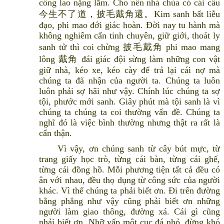
công lao nặng lắm. Cho nên nhà chùa có cái câu
今生不了道，披毛戴角還。Kim sanh bất liễu
đạo, phi mao đới giác hoàn. Đời nay tu hành mà
không nghiêm cẩn tinh chuyên, giữ giới, thoát ly
sanh tử thì coi chừng 披毛戴角 phi mao mang
lông 戴角 đái giác đội sừng làm những con vật
giữ nhà, kéo xe, kéo cày để trả lại cái nợ mà
chúng ta đã nhận của người ta. Chúng ta luôn
luôn phải sợ hãi như vậy. Chính lúc chúng ta sợ
tội, phước mới sanh. Giây phút mà tội sanh là vì
chúng ta chúng ta coi thường vấn đề. Chúng ta
nghĩ đó là việc bình thường nhưng thật ra rất là
cẩn thận.
Vì vậy, ơn chúng sanh từ cây bút mực, từ
trang giấy học trò, từng cái bàn, từng cái ghế,
từng cái đồng hồ. Mỗi phương tiện tất cả đều có
ân với nhau, đều thọ dụng từ công sức của người
khác. Vì thế chúng ta phải biết ơn. Đi trên đường
bằng phẳng như vậy cũng phải biết ơn những
người làm giao thông, đường xá. Cái gì cũng
phải biết ơn. Nhỡ vấp một cục đá nhỏ, đừng khó