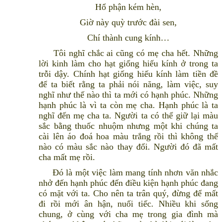
Hổ phận kém hèn,
Giờ này quỳ trước đài sen,
Chí thành cung kính…
Tôi nghĩ chắc ai cũng có mẹ cha hết. Những
lời kinh làm cho hạt giống hiếu kính ở trong ta
trỗi dậy. Chính hạt giống hiếu kính làm tiền đề
để ta biết rằng ta phải nói năng, làm việc, suy
nghĩ như thế nào thì ta mới có hạnh phúc. Những
hạnh phúc là vì ta còn mẹ cha. Hạnh phúc là ta
nghĩ đến mẹ cha ta. Người ta có thể giữ lại màu
sắc bằng thuốc nhuộm nhưng một khi chúng ta
cài lên áo đoá hoa màu trắng rồi thì không thể
nào có màu sắc nào thay đổi. Người đó đã mất
cha mất mẹ rồi.
Đó là một việc làm mang tính nhơn văn nhắc
nhở đến hạnh phúc đến điều kiện hạnh phúc đang
có mặt với ta. Cho nên ta trân quý, đừng để mất
đi rồi mới ân hận, nuối tiếc. Nhiều khi sống
chung, ở cùng với cha mẹ trong gia đình mà