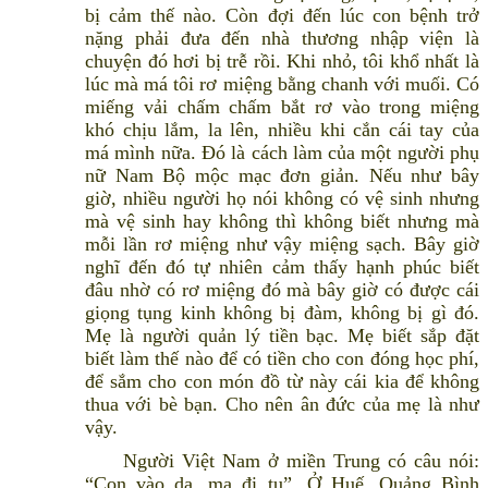
bị cảm thế nào. Còn đợi đến lúc con bệnh trở
nặng phải đưa đến nhà thương nhập viện là
chuyện đó hơi bị trễ rồi. Khi nhỏ, tôi khổ nhất là
lúc mà má tôi rơ miệng bằng chanh với muối. Có
miếng vải chấm chấm bắt rơ vào trong miệng
khó chịu lắm, la lên, nhiều khi cắn cái tay của
má mình nữa. Đó là cách làm của một người phụ
nữ Nam Bộ mộc mạc đơn giản. Nếu như bây
giờ, nhiều người họ nói không có vệ sinh nhưng
mà vệ sinh hay không thì không biết nhưng mà
mỗi lần rơ miệng như vậy miệng sạch. Bây giờ
nghĩ đến đó tự nhiên cảm thấy hạnh phúc biết
đâu nhờ có rơ miệng đó mà bây giờ có được cái
giọng tụng kinh không bị đàm, không bị gì đó.
Mẹ là người quản lý tiền bạc. Mẹ biết sắp đặt
biết làm thế nào để có tiền cho con đóng học phí,
để sắm cho con món đồ từ này cái kia để không
thua với bè bạn. Cho nên ân đức của mẹ là như
vậy.
Người Việt Nam ở miền Trung có câu nói:
“Con vào dạ, mạ đi tu”. Ở Huế, Quảng Bình