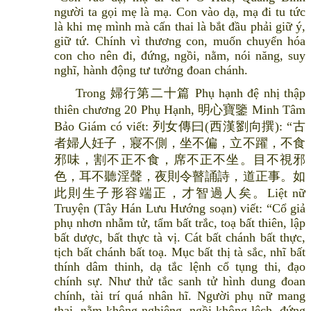
người ta gọi mẹ là mạ. Con vào dạ, mạ đi tu tức
là khi mẹ mình mà cấn thai là bắt đầu phải giữ ý,
giữ tứ. Chính vì thương con, muốn chuyển hóa
con cho nên đi, đứng, ngồi, nằm, nói năng, suy
nghĩ, hành động tư tưởng đoan chánh.
Trong 婦行第二十篇 Phụ hạnh đệ nhị thập
thiên chương 20 Phụ Hạnh, 明心寶鑒 Minh Tâm
Bảo Giám có viết: 列女傳曰(西漢劉向撰): “古
者婦人妊子，寢不側，坐不偏，立不躍，不食
邪味，割不正不食，席不正不坐。目不視邪
色，耳不聽淫聲，夜則令瞽誦詩，道正事。如
此則生子形容端正，才智過人矣。Liệt nữ
Truyện (Tây Hán Lưu Hướng soạn) viết: “Cổ giả
phụ nhơn nhẫm tử, tẩm bất trắc, toạ bất thiên, lập
bất dược, bất thực tà vị. Cát bất chánh bất thực,
tịch bất chánh bất toạ. Mục bất thị tà sắc, nhĩ bất
thính dâm thinh, dạ tắc lệnh cổ tụng thi, đạo
chính sự. Như thử tắc sanh tử hình dung đoan
chính, tài trí quá nhân hĩ. Người phụ nữ mang
thai, nằm không nghiêng, ngồi không lệch, đứng