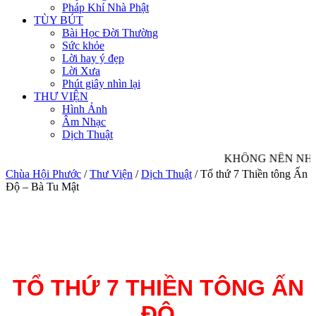
Pháp Khí Nhà Phật
TÙY BÚT
Bài Học Đời Thường
Sức khỏe
Lời hay ý đẹp
Lời Xưa
Phút giây nhìn lại
THƯ VIỆN
Hình Ảnh
Âm Nhạc
Dịch Thuật
KHÔNG NÊN NHÌN 
Chùa Hội Phước
/
Thư Viện
/
Dịch Thuật
/
Tổ thứ 7 Thiền tông Ấn
Độ – Bà Tu Mật
TỔ THỨ 7 THIỀN TÔNG ẤN
ĐỘ