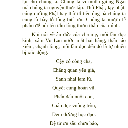
lại cho chúng ta. Chúng ta vì muốn giống Ngài
mà chúng ta nguyện thực tập. Thờ Phật, lạy phật,
cúng dường Phật hay thờ tổ tiên ông bà chúng ta
cũng là bày tỏ lòng biết ơn. Chúng ta mượn lễ
phẩm để nói lên tấm lòng thơm thảo của mình.
Khi nói về ân đức của cha mẹ, mỗi lần đọc
kinh, sám Vu Lan nước mắt hai hàng, thấm áo
xiêm, chạnh lòng, mỗi lần đọc đến đó là tự nhiên
bị xúc động.
Cậy có công cha,
Chẳng quản yếu già,
Sanh nhai lam lũ.
Quyết cùng hoàn vũ,
Phấn đấu nuôi con,
Giáo dục vuông tròn,
Ðem đường học đạo.
Ðệ tử ơn sâu chưa báo,