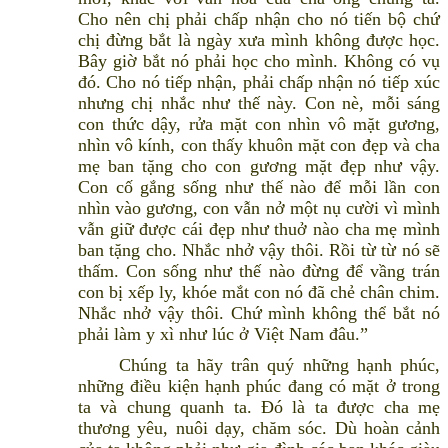
Cho nên chị phải chấp nhận cho nó tiến bộ chứ
chị đừng bắt là ngày xưa mình không được học.
Bây giờ bắt nó phải học cho mình. Không có vụ
đó. Cho nó tiếp nhận, phải chấp nhận nó tiếp xúc
nhưng chị nhắc như thế này. Con nè, mỗi sáng
con thức dậy, rửa mặt con nhìn vô mặt gương,
nhìn vô kính, con thấy khuôn mặt con đẹp và cha
mẹ ban tặng cho con gương mặt đẹp như vậy.
Con cố gắng sống như thế nào để mỗi lần con
nhìn vào gương, con vẫn nở một nụ cười vì mình
vẫn giữ được cái đẹp như thuở nào cha mẹ mình
ban tặng cho. Nhắc nhở vậy thôi. Rồi từ từ nó sẽ
thấm. Con sống như thế nào đừng để vầng trán
con bị xếp ly, khóe mắt con nó đã chẻ chân chim.
Nhắc nhở vậy thôi. Chứ mình không thể bắt nó
phải làm y xì như lúc ở Việt Nam đâu.”
Chúng ta hãy trân quý những hạnh phúc,
những điều kiện hạnh phúc đang có mặt ở trong
ta và chung quanh ta. Đó là ta được cha mẹ
thương yêu, nuôi dạy, chăm sóc. Dù hoàn cảnh