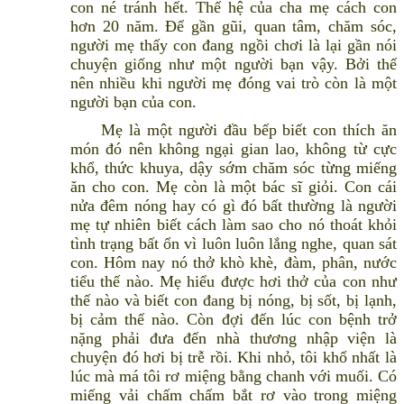
con né tránh hết. Thế hệ của cha mẹ cách con
hơn 20 năm. Để gần gũi, quan tâm, chăm sóc,
người mẹ thấy con đang ngồi chơi là lại gần nói
chuyện giống như một người bạn vậy. Bởi thế
nên nhiều khi người mẹ đóng vai trò còn là một
người bạn của con.
Mẹ là một người đầu bếp biết con thích ăn
món đó nên không ngại gian lao, không từ cực
khổ, thức khuya, dậy sớm chăm sóc từng miếng
ăn cho con. Mẹ còn là một bác sĩ giỏi. Con cái
nửa đêm nóng hay có gì đó bất thường là người
mẹ tự nhiên biết cách làm sao cho nó thoát khỏi
tình trạng bất ổn vì luôn luôn lắng nghe, quan sát
con. Hôm nay nó thở khò khè, đàm, phân, nước
tiểu thế nào. Mẹ hiểu được hơi thở của con như
thế nào và biết con đang bị nóng, bị sốt, bị lạnh,
bị cảm thế nào. Còn đợi đến lúc con bệnh trở
nặng phải đưa đến nhà thương nhập viện là
chuyện đó hơi bị trễ rồi. Khi nhỏ, tôi khổ nhất là
lúc mà má tôi rơ miệng bằng chanh với muối. Có
miếng vải chấm chấm bắt rơ vào trong miệng