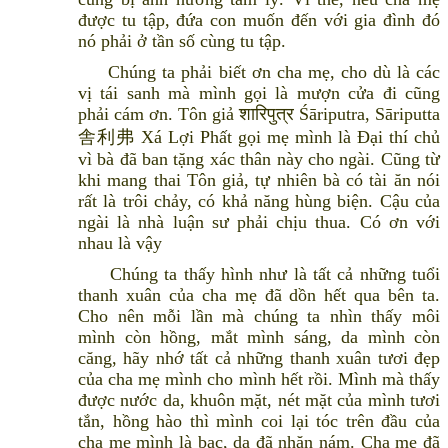
được tu tập, đứa con muốn đến với gia đình đó
nó phải ở tần số cùng tu tập.
Chúng ta phải biết ơn cha mẹ, cho dù là các
vị tái sanh mà mình gọi là mượn cửa đi cũng
phải cám ơn. Tôn giả शारिपुत्र Śāriputra, Sāriputta
舎利弗 Xá Lợi Phất gọi mẹ mình là Đại thí chủ
vì bà đã ban tặng xác thân này cho ngài. Cũng từ
khi mang thai Tôn giả, tự nhiên bà có tài ăn nói
rất là trôi chảy, có khả năng hùng biện. Cậu của
ngài là nhà luận sư phải chịu thua. Có ơn với
nhau là vậy
Chúng ta thấy hình như là tất cả những tuổi
thanh xuân của cha mẹ đã dồn hết qua bên ta.
Cho nên mỗi lần mà chúng ta nhìn thấy môi
mình còn hồng, mắt mình sáng, da mình còn
căng, hãy nhớ tất cả những thanh xuân tươi đẹp
của cha mẹ mình cho mình hết rồi. Mình mà thấy
được nước da, khuôn mặt, nét mặt của mình tươi
tắn, hồng hào thì mình coi lại tóc trên đầu của
cha mẹ mình là bạc, da đã nhăn nám. Cha mẹ đã