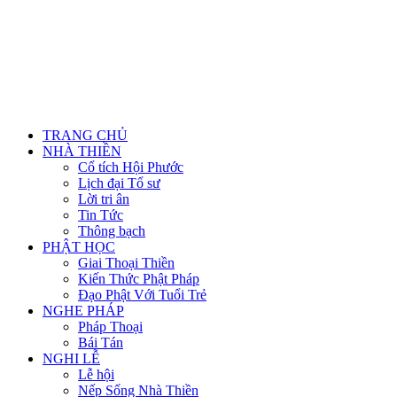
TRANG CHỦ
NHÀ THIỀN
Cổ tích Hội Phước
Lịch đại Tổ sư
Lời tri ân
Tin Tức
Thông bạch
PHẬT HỌC
Giai Thoại Thiền
Kiến Thức Phật Pháp
Đạo Phật Với Tuổi Trẻ
NGHE PHÁP
Pháp Thoại
Bái Tán
NGHI LỄ
Lễ hội
Nếp Sống Nhà Thiền