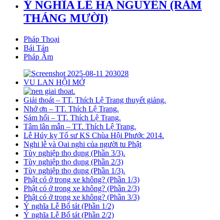
Ý NGHĨA LỄ HẠ NGUYÊN (RẰM
THÁNG MƯỜI)
Pháp Thoại
Bái Tán
Pháp Âm
VU LAN HỘI MỞ
Giải thoát – TT. Thích Lệ Trang thuyết giảng.
Nhớ ơn – TT. Thích Lệ Trang.
Sám hối – TT. Thích Lệ Trang.
Tâm lân mẫn – TT. Thích Lệ Trang.
Lễ Húy kỵ Tổ sư KS Chùa Hội Phước 2014.
Nghi lễ và Oai nghi của người tu Phật
Tùy nghiệp thọ dụng (Phần 3/3).
Tùy nghiệp thọ dụng (Phần 2/3)
Tùy nghiệp thọ dụng (Phần 1/3).
Phật có ở trong xe không? (Phần 1/3)
Phật có ở trong xe không? (Phần 2/3)
Phật có ở trong xe không? (Phần 3/3)
Ý nghĩa Lễ Bố tát (Phần 1/2)
Ý nghĩa Lễ Bố tát (Phần 2/2)