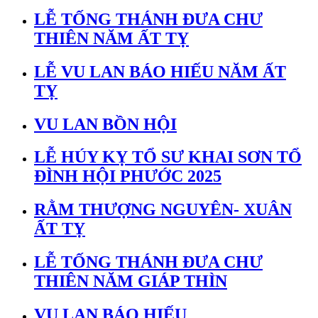
LỄ TỐNG THÁNH ĐƯA CHƯ
THIÊN NĂM ẤT TỴ
LỄ VU LAN BÁO HIẾU NĂM ẤT
TỴ
VU LAN BỒN HỘI
LỄ HÚY KỴ TỔ SƯ KHAI SƠN TỔ
ĐÌNH HỘI PHƯỚC 2025
RẰM THƯỢNG NGUYÊN- XUÂN
ẤT TỴ
LỄ TỐNG THÁNH ĐƯA CHƯ
THIÊN NĂM GIÁP THÌN
VU LAN BÁO HIẾU