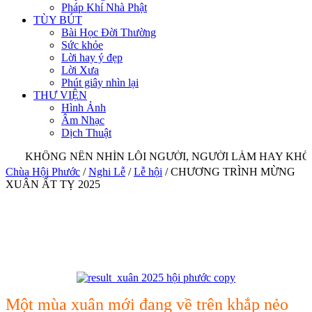
Pháp Khí Nhà Phật
TÙY BÚT
Bài Học Đời Thường
Sức khỏe
Lời hay ý đẹp
Lời Xưa
Phút giây nhìn lại
THƯ VIỆN
Hình Ảnh
Âm Nhạc
Dịch Thuật
KHÔNG NÊN NHÌN LỖI NGƯỜI, NGƯỜI LÀM HAY KHÔN
Chùa Hội Phước
/
Nghi Lễ
/
Lễ hội
/
CHƯƠNG TRÌNH MỪNG
XUÂN ẤT TỴ 2025
Một mùa xuân mới đang về trên khắp nẻo