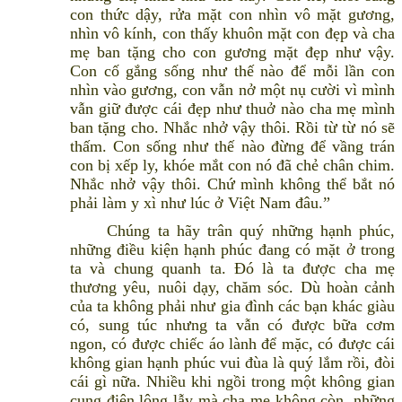
con thức dậy, rửa mặt con nhìn vô mặt gương,
nhìn vô kính, con thấy khuôn mặt con đẹp và cha
mẹ ban tặng cho con gương mặt đẹp như vậy.
Con cố gắng sống như thế nào để mỗi lần con
nhìn vào gương, con vẫn nở một nụ cười vì mình
vẫn giữ được cái đẹp như thuở nào cha mẹ mình
ban tặng cho. Nhắc nhở vậy thôi. Rồi từ từ nó sẽ
thấm. Con sống như thế nào đừng để vầng trán
con bị xếp ly, khóe mắt con nó đã chẻ chân chim.
Nhắc nhở vậy thôi. Chứ mình không thể bắt nó
phải làm y xì như lúc ở Việt Nam đâu.”
Chúng ta hãy trân quý những hạnh phúc,
những điều kiện hạnh phúc đang có mặt ở trong
ta và chung quanh ta. Đó là ta được cha mẹ
thương yêu, nuôi dạy, chăm sóc. Dù hoàn cảnh
của ta không phải như gia đình các bạn khác giàu
có, sung túc nhưng ta vẫn có được bữa cơm
ngon, có được chiếc áo lành để mặc, có được cái
không gian hạnh phúc vui đùa là quý lắm rồi, đòi
cái gì nữa. Nhiều khi ngồi trong một không gian
cung điện lộng lẫy mà cha mẹ không còn, những