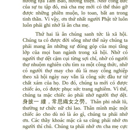
nương tựa Tam Bảo, hướng thiện. Nhờ công đức
của sự tu tập đó, mà cha mẹ mới có thể tháo gỡ
được những phiền muộn, lo toan, bất an trong
tinh thần. Vì vậy, ơn thứ nhất người Phật tử luôn
luôn phải ghi nhớ là ân cha mẹ.
Thứ hai là ân chúng sanh tức là xã hội.
Chúng ta có được đời sống như thế này chúng ta
phải mang ân những sự đóng góp của mọi tầng
lớp của mọi ban ngành trong xã hội. Nhờ có
người thợ dệt cặm cụi từng sợi chỉ, nhờ có người
thợ nhuộm nghiên cứu tìm ra một công thức, nhờ
có người thợ may cho dù là may công nghiệp
theo xã hội ngày nay vẫn là công sức đầu tư từ
chất xám của họ. Do đó, chúng ta mới có được
chiếc áo, có được phục sức trang nghiêm. Vì thế,
chúng ta mặc chiếc áo phải nhớ người thợ dệt.
身披一 縷，常思織女之勞。Thân phi nhất lũ,
thường tư chức nữ chi lao. Thân mình mặc một
chiếc áo cho dù nó là áo gì, chúng ta phải nhớ
ơn. Các thầy khoác mặc cà sa cũng phải nhớ ơn
người thí chủ. Chúng ta phải nhớ ơn cha mẹ cực