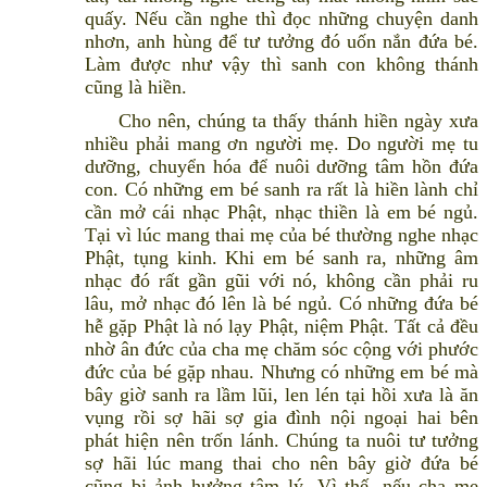
quấy. Nếu cần nghe thì đọc những chuyện danh
nhơn, anh hùng để tư tưởng đó uốn nắn đứa bé.
Làm được như vậy thì sanh con không thánh
cũng là hiền.
Cho nên, chúng ta thấy thánh hiền ngày xưa
nhiều phải mang ơn người mẹ. Do người mẹ tu
dưỡng, chuyển hóa để nuôi dưỡng tâm hồn đứa
con. Có những em bé sanh ra rất là hiền lành chỉ
cần mở cái nhạc Phật, nhạc thiền là em bé ngủ.
Tại vì lúc mang thai mẹ của bé thường nghe nhạc
Phật, tụng kinh. Khi em bé sanh ra, những âm
nhạc đó rất gần gũi với nó, không cần phải ru
lâu, mở nhạc đó lên là bé ngủ. Có những đứa bé
hễ gặp Phật là nó lạy Phật, niệm Phật. Tất cả đều
nhờ ân đức của cha mẹ chăm sóc cộng với phước
đức của bé gặp nhau. Nhưng có những em bé mà
bây giờ sanh ra lầm lũi, len lén tại hồi xưa là ăn
vụng rồi sợ hãi sợ gia đình nội ngoại hai bên
phát hiện nên trốn lánh. Chúng ta nuôi tư tưởng
sợ hãi lúc mang thai cho nên bây giờ đứa bé
cũng bị ảnh hưởng tâm lý. Vì thế, nếu cha mẹ