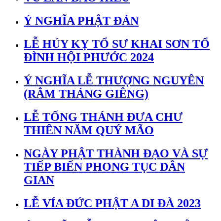
Ý NGHĨA PHẬT ĐẢN
LỄ HÚY KỴ TỔ SƯ KHAI SƠN TỔ
ĐÌNH HỘI PHƯỚC 2024
Ý NGHĨA LỄ THƯỢNG NGUYÊN
(RẰM THÁNG GIÊNG)
LỄ TỐNG THÁNH ĐƯA CHƯ
THIÊN NĂM QUÝ MÃO
NGÀY PHẬT THÀNH ĐẠO VÀ SỰ
TIẾP BIẾN PHONG TỤC DÂN
GIAN
LỄ VÍA ĐỨC PHẬT A DI ĐÀ 2023