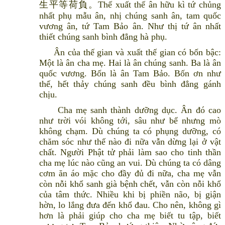
生平等荷負。Thế xuất thế ân hữu kì tứ chủng
nhất phụ mẫu ân, nhị chúng sanh ân, tam quốc
vương ân, tứ Tam Bảo ân. Như thị tứ ân nhất
thiết chúng sanh bình đẳng hà phụ.
Ân của thế gian và xuất thế gian có bốn bậc:
Một là ân cha mẹ. Hai là ân chúng sanh. Ba là ân
quốc vương. Bốn là ân Tam Bảo. Bốn ơn như
thế, hết thảy chúng sanh đều bình đẳng gánh
chịu.
Cha mẹ sanh thành dưỡng dục. Ân đó cao
như trời vói không tới, sâu như bể nhưng mò
không chạm. Dù chúng ta có phụng dưỡng, có
chăm sóc như thế nào đi nữa vẫn dừng lại ở vật
chất. Người Phật tử phải làm sao cho tinh thần
cha mẹ lúc nào cũng an vui. Dù chúng ta có dâng
cơm ăn áo mặc cho đầy đủ đi nữa, cha mẹ vẫn
còn nỗi khổ sanh già bệnh chết, vẫn còn nỗi khổ
của tâm thức. Nhiều khi bị phiền não, bị giận
hờn, lo lắng đưa đến khổ đau. Cho nên, không gì
hơn là phải giúp cho cha mẹ biết tu tập, biết