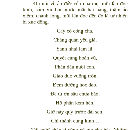
Khi nói về ân đức của cha mẹ, mỗi lần đọc
kinh, sám Vu Lan nước mắt hai hàng, thấm áo
xiêm, chạnh lòng, mỗi lần đọc đến đó là tự nhiên
bị xúc động.
Cậy có công cha,
Chẳng quản yếu già,
Sanh nhai lam lũ.
Quyết cùng hoàn vũ,
Phấn đấu nuôi con,
Giáo dục vuông tròn,
Ðem đường học đạo.
Ðệ tử ơn sâu chưa báo,
Hổ phận kém hèn,
Giờ này quỳ trước đài sen,
Chí thành cung kính…
Tôi nghĩ chắc ai cũng có mẹ cha hết. Những