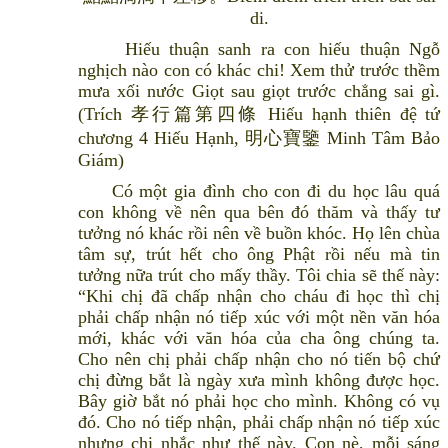
di.
Hiếu thuận sanh ra con hiếu thuận Ngỗ
nghịch nào con có khác chi! Xem thử trước thềm
mưa xối nước Giọt sau giọt trước chẳng sai gì.
(Trích 孝行篇第四條 Hiếu hạnh thiên đệ tứ
chương 4 Hiếu Hạnh, 明心寶鑒 Minh Tâm Bảo
Giám)
Có một gia đình cho con đi du học lâu quá
con không về nên qua bên đó thăm và thấy tư
tưởng nó khác rồi nên về buồn khóc. Họ lên chùa
tâm sự, trút hết cho ông Phật rồi nếu mà tin
tưởng nữa trút cho mấy thầy. Tôi chia sẽ thế này:
“Khi chị đã chấp nhận cho cháu đi học thì chị
phải chấp nhận nó tiếp xúc với một nền văn hóa
mới, khác với văn hóa của cha ông chúng ta.
Cho nên chị phải chấp nhận cho nó tiến bộ chứ
chị đừng bắt là ngày xưa mình không được học.
Bây giờ bắt nó phải học cho mình. Không có vụ
đó. Cho nó tiếp nhận, phải chấp nhận nó tiếp xúc
nhưng chị nhắc như thế này. Con nè, mỗi sáng