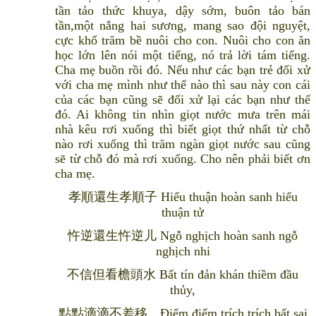
tần tảo thức khuya, dậy sớm, buôn tảo bán
tần,một nắng hai sương, mang sao đội nguyệt,
cực khổ trăm bề nuôi cho con. Nuôi cho con ăn
học lớn lên nói một tiếng, nó trả lời tám tiếng.
Cha mẹ buồn rồi đó. Nếu như các bạn trẻ đối xử
với cha mẹ mình như thế nào thì sau này con cái
của các bạn cũng sẽ đối xử lại các bạn như thế
đó. Ai không tin nhìn giọt nước mưa trên mái
nhà kêu rơi xuống thì biết giọt thứ nhất từ chỗ
nào rơi xuống thì trăm ngàn giọt nước sau cũng
sẽ từ chỗ đó mà rơi xuống. Cho nên phải biết ơn
cha mẹ.
孝順還生孝順子 Hiếu thuận hoàn sanh hiếu
thuận tử
忤逆還生忤逆儿 Ngỗ nghịch hoàn sanh ngỗ
nghịch nhi
不信但看檐頭水 Bất tín đản khán thiềm đầu
thủy,
點點滴滴不差移。Điểm điểm trích trích bất sai