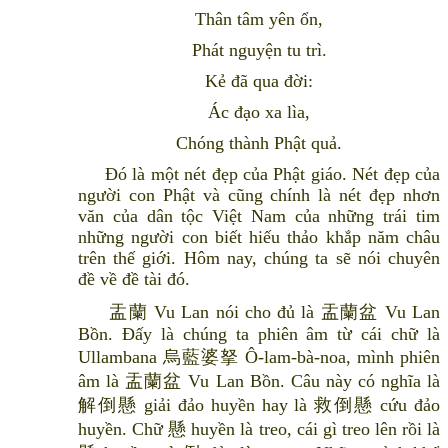
Thân tâm yên ổn,
Phát nguyện tu trì.
Kẻ đã qua đời:
Ác đạo xa lìa,
Chóng thành Phật quả.
Đó là một nét đẹp của Phật giáo. Nét đẹp của
người con Phật và cũng chính là nét đẹp nhơn
văn của dân tộc Việt Nam của những trái tim
những người con biết hiếu thảo khắp năm châu
trên thế giới. Hôm nay, chúng ta sẽ nói chuyên
đề về đề tài đó.
盂蘭 Vu Lan nói cho đủ là 盂蘭盆 Vu Lan
Bồn. Đấy là chúng ta phiên âm từ cái chữ là
Ullambana 烏藍婆拏 Ô-lam-bà-noa, mình phiên
âm là 盂蘭盆 Vu Lan Bồn. Câu này có nghĩa là
解倒懸 giải đảo huyền hay là 救倒懸 cứu đảo
huyền. Chữ 懸 huyền là treo, cái gì treo lên rồi là