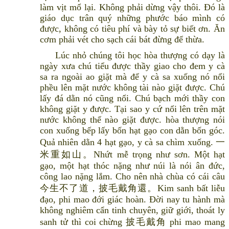
làm vịt mổ lại. Không phải dừng vậy thôi. Đó là
giáo dục trân quý những phước báo mình có
được, không có tiêu phí và bày tỏ sự biết ơn. Ăn
cơm phải vét cho sạch cái bát đừng để thừa.
Lúc nhỏ chúng tôi học hòa thượng có dạy là
ngày xưa chú tiểu được thầy giao cho đem y cà
sa ra ngoài ao giặt mà để y cà sa xuống nó nổi
phều lên mặt nước không tài nào giặt được. Chú
lấy đá dằn nó cũng nổi. Chú bạch mới thầy con
không giặt y được. Tại sao y cứ nổi lên trên mặt
nước không thể nào giặt được. hòa thượng nói
con xuống bếp lấy bốn hạt gạo con dằn bốn góc.
Quả nhiên dằn 4 hạt gạo, y cà sa chìm xuống. 一
米重如山。Nhứt mễ trọng như sơn. Một hạt
gạo, một hạt thóc nặng như núi là nói ân đức,
công lao nặng lắm. Cho nên nhà chùa có cái câu
今生不了道，披毛戴角還。Kim sanh bất liễu
đạo, phi mao đới giác hoàn. Đời nay tu hành mà
không nghiêm cẩn tinh chuyên, giữ giới, thoát ly
sanh tử thì coi chừng 披毛戴角 phi mao mang