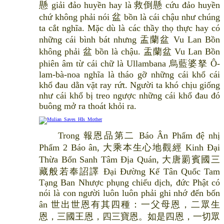
懸 giải đảo huyền hay là 救倒懸 cứu đảo huyền
chứ không phải nói 盆 bồn là cái chậu như chúng
ta cắt nghĩa. Mặc dù là các thầy thọ thực hay có
những cái bình bát nhưng 盂蘭盆 Vu Lan Bồn
không phải 盆 bồn là chậu. 盂蘭盆 Vu Lan Bồn
phiên âm từ cái chữ là Ullambana 烏藍婆拏 Ô-
lam-bà-noa nghĩa là tháo gỡ những cái khổ cái
khổ đau dằn vặt ray rứt. Người ta khó chịu giống
như cái khổ bị treo ngược những cái khổ đau đó
buông mở ra thoát khỏi ra.
Trong 報恩品第二 Báo Ân Phẩm đệ nhị
Phẩm 2 Báo ân, 大乘本生心地觀經 Kinh Đại
Thừa Bổn Sanh Tâm Địa Quán, 大唐罽賓國三
藏般若奉詔譯 Đại Đường Kế Tân Quốc Tam
Tạng Ban Nhược phụng chiếu dịch, đức Phật có
nói là con người luôn luôn phải ghi nhớ đến bốn
ân 世出世恩有其四種：一父母恩，二眾生
恩，三國王恩，四三寶恩。如是四恩，一切眾