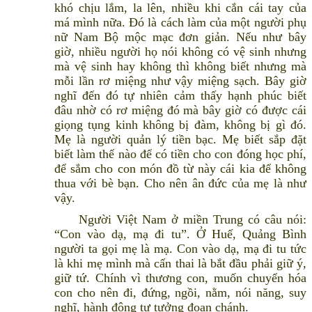
khó chịu lắm, la lên, nhiều khi cắn cái tay của
má mình nữa. Đó là cách làm của một người phụ
nữ Nam Bộ mộc mạc đơn giản. Nếu như bây
giờ, nhiều người họ nói không có vệ sinh nhưng
mà vệ sinh hay không thì không biết nhưng mà
mỗi lần rơ miệng như vậy miệng sạch. Bây giờ
nghĩ đến đó tự nhiên cảm thấy hạnh phúc biết
đâu nhờ có rơ miệng đó mà bây giờ có được cái
giọng tụng kinh không bị đàm, không bị gì đó.
Mẹ là người quản lý tiền bạc. Mẹ biết sắp đặt
biết làm thế nào để có tiền cho con đóng học phí,
để sắm cho con món đồ từ này cái kia để không
thua với bè bạn. Cho nên ân đức của mẹ là như
vậy.
Người Việt Nam ở miền Trung có câu nói:
“Con vào dạ, mạ đi tu”. Ở Huế, Quảng Bình
người ta gọi mẹ là mạ. Con vào dạ, mạ đi tu tức
là khi mẹ mình mà cấn thai là bắt đầu phải giữ ý,
giữ tứ. Chính vì thương con, muốn chuyển hóa
con cho nên đi, đứng, ngồi, nằm, nói năng, suy
nghĩ, hành động tư tưởng đoan chánh.