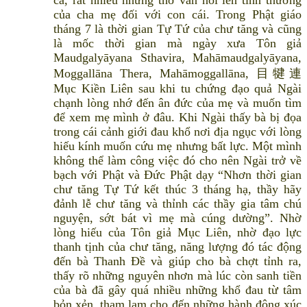
ca, rất nhiều những thơ văn nói lên tình thương
của cha mẹ đối với con cái. Trong Phật giáo
tháng 7 là thời gian Tự Tứ của chư tăng và cũng
là mốc thời gian mà ngày xưa Tôn giả
Maudgalyāyana Sthavira, Mahāmaudgalyāyana,
Moggallāna Thera, Mahāmoggallāna, 目犍連
Mục Kiền Liên sau khi tu chứng đạo quả Ngài
chạnh lòng nhớ đến ân đức của mẹ và muốn tìm
để xem mẹ mình ở đâu. Khi Ngài thấy bà bị đọa
trong cái cảnh giới đau khổ nơi địa ngục với lòng
hiếu kính muốn cứu mẹ nhưng bất lực. Một mình
không thể làm công việc đó cho nên Ngài trở về
bạch với Phật và Đức Phật dạy “Nhơn thời gian
chư tăng Tự Tứ kết thúc 3 tháng hạ, thầy hãy
đảnh lễ chư tăng và thỉnh các thầy gia tâm chú
nguyện, sớt bát vì mẹ mà cúng dường”. Nhờ
lòng hiếu của Tôn giả Mục Liên, nhờ đạo lực
thanh tịnh của chư tăng, năng lượng đó tác động
đến bà Thanh Đề và giúp cho bà chợt tỉnh ra,
thấy rõ những nguyên nhơn mà lúc còn sanh tiền
của bà đã gây quá nhiều những khổ đau từ tâm
bỏn xẻn, tham lam cho đến những hành động xúc