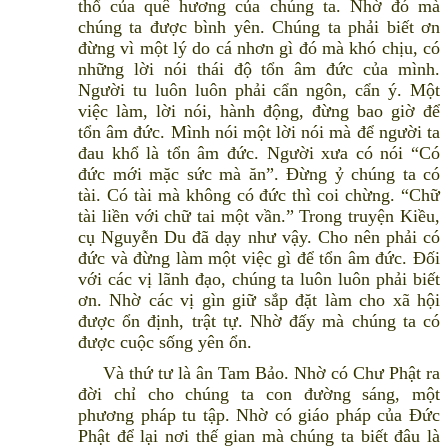
thổ của quê hương của chúng ta. Nhờ đó mà
chúng ta được bình yên. Chúng ta phải biết ơn
đừng vì một lý do cá nhơn gì đó mà khó chịu, có
những lời nói thái độ tổn âm đức của mình.
Người tu luôn luôn phải cẩn ngôn, cẩn ý. Một
việc làm, lời nói, hành động, đừng bao giờ để
tổn âm đức. Mình nói một lời nói mà để người ta
đau khổ là tổn âm đức. Người xưa có nói “Có
đức mới mặc sức mà ăn”. Đừng ỷ chúng ta có
tài. Có tài mà không có đức thì coi chừng. “Chữ
tài liền với chữ tai một vần.” Trong truyện Kiều,
cụ Nguyễn Du đã dạy như vậy. Cho nên phải có
đức và đừng làm một việc gì để tổn âm đức. Đối
với các vị lãnh đạo, chúng ta luôn luôn phải biết
ơn. Nhờ các vị gìn giữ sắp đặt làm cho xã hội
được ổn định, trật tự. Nhờ đấy mà chúng ta có
được cuộc sống yên ổn.
Và thứ tư là ân Tam Bảo. Nhờ có Chư Phật ra
đời chỉ cho chúng ta con đường sáng, một
phương pháp tu tập. Nhờ có giáo pháp của Đức
Phật để lại nơi thế gian mà chúng ta biết đâu là