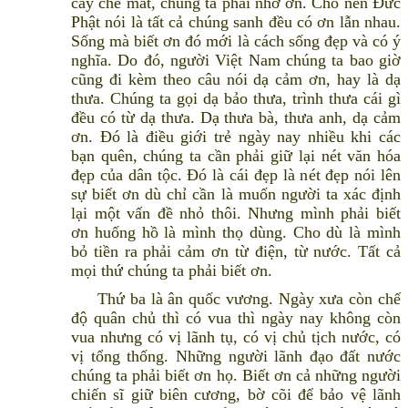
cây che mát, chúng ta phải nhớ ơn. Cho nên Đức
Phật nói là tất cả chúng sanh đều có ơn lẫn nhau.
Sống mà biết ơn đó mới là cách sống đẹp và có ý
nghĩa. Do đó, người Việt Nam chúng ta bao giờ
cũng đi kèm theo câu nói dạ cảm ơn, hay là dạ
thưa. Chúng ta gọi dạ bảo thưa, trình thưa cái gì
đều có từ dạ thưa. Dạ thưa bà, thưa anh, dạ cảm
ơn. Đó là điều giới trẻ ngày nay nhiều khi các
bạn quên, chúng ta cần phải giữ lại nét văn hóa
đẹp của dân tộc. Đó là cái đẹp là nét đẹp nói lên
sự biết ơn dù chỉ cần là muốn người ta xác định
lại một vấn đề nhỏ thôi. Nhưng mình phải biết
ơn huống hồ là mình thọ dùng. Cho dù là mình
bỏ tiền ra phải cảm ơn từ điện, từ nước. Tất cả
mọi thứ chúng ta phải biết ơn.
Thứ ba là ân quốc vương. Ngày xưa còn chế
độ quân chủ thì có vua thì ngày nay không còn
vua nhưng có vị lãnh tụ, có vị chủ tịch nước, có
vị tổng thống. Những người lãnh đạo đất nước
chúng ta phải biết ơn họ. Biết ơn cả những người
chiến sĩ giữ biên cương, bờ cõi để bảo vệ lãnh