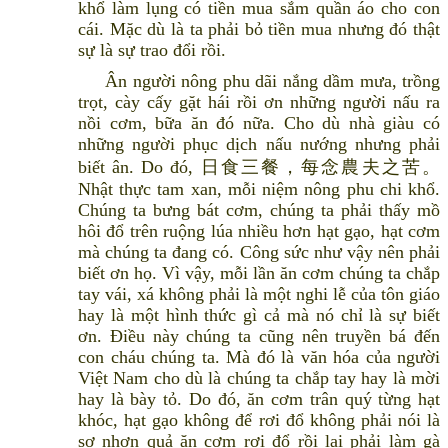
khổ làm lụng có tiền mua sắm quần áo cho con
cái. Mặc dù là ta phải bỏ tiền mua nhưng đó thật
sự là sự trao đổi rồi.
Ân người nông phu dãi nắng dầm mưa, trồng
trọt, cày cấy gặt hái rồi ơn những người nấu ra
nồi cơm, bữa ăn đó nữa. Cho dù nhà giàu có
những người phục dịch nấu nướng nhưng phải
biết ân. Do đó, 日食三餐，每念農夫之苦。
Nhật thực tam xan, mỗi niệm nông phu chi khổ.
Chúng ta bưng bát cơm, chúng ta phải thấy mồ
hôi đổ trên ruộng lúa nhiều hơn hạt gạo, hạt cơm
mà chúng ta đang có. Công sức như vậy nên phải
biết ơn họ. Vì vậy, mỗi lần ăn cơm chúng ta chắp
tay vái, xá không phải là một nghi lễ của tôn giáo
hay là một hình thức gì cả mà nó chỉ là sự biết
ơn. Điều này chúng ta cũng nên truyền bá đến
con cháu chúng ta. Mà đó là văn hóa của người
Việt Nam cho dù là chúng ta chắp tay hay là mời
hay là bày tỏ. Do đó, ăn cơm trân quý từng hạt
khóc, hạt gạo không để rơi đổ không phải nói là
sợ nhơn quả ăn cơm rơi đổ rồi lại phải làm gà