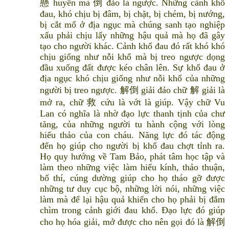
懸 huyền mà 倒 đảo là ngược. Những cảnh khổ
đau, khó chịu bị đâm, bị chặt, bị chém, bị nướng,
bị cắt mổ ở địa ngục mà chúng sanh tạo nghiệp
xấu phải chịu lấy những hậu quả mà họ đã gây
tạo cho người khác. Cảnh khổ đau đó rất khó khó
chịu giống như nỗi khổ mà bị treo ngược dọng
đầu xuống đất được kéo chân lên. Sự khổ đau ở
địa ngục khó chịu giống như nỗi khổ của những
người bị treo ngược. 解倒 giải đảo chữ 解 giải là
mở ra, chữ 救 cứu là vớt là giúp. Vậy chữ Vu
Lan có nghĩa là nhờ đạo lực thanh tịnh của chư
tăng, của những người tu hành cộng với lòng
hiếu thảo của con cháu. Năng lực đó tác động
đến họ giúp cho người bị khổ đau chợt tỉnh ra.
Họ quy hướng về Tam Bảo, phát tâm học tập và
làm theo những việc làm hiếu kính, thảo thuận,
bố thí, cúng dường giúp cho họ tháo gỡ được
những tư duy cục bộ, những lời nói, những việc
làm mà để lại hậu quả khiến cho họ phải bị đắm
chìm trong cảnh giới đau khổ. Đạo lực đó giúp
cho họ hóa giải, mở được cho nên gọi đó là 解倒