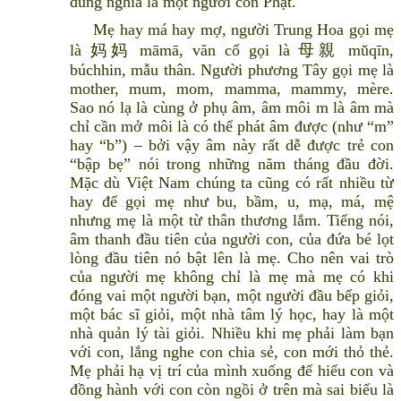
đúng nghĩa là một người con Phật.
Mẹ hay má hay mợ, người Trung Hoa gọi mẹ
là 妈妈 māmā, văn cổ gọi là 母親 mǔqīn,
búchhin, mẫu thân. Người phương Tây gọi mẹ là
mother, mum, mom, mamma, mammy, mère.
Sao nó lạ là cùng ở phụ âm, âm môi m là âm mà
chỉ cần mở môi là có thể phát âm được (như “m”
hay “b”) – bởi vậy âm này rất dễ được trẻ con
“bập bẹ” nói trong những năm tháng đầu đời.
Mặc dù Việt Nam chúng ta cũng có rất nhiều từ
hay để gọi mẹ như bu, bầm, u, mạ, má, mệ
nhưng mẹ là một từ thân thương lắm. Tiếng nói,
âm thanh đầu tiên của người con, của đứa bé lọt
lòng đầu tiên nó bật lên là mẹ. Cho nên vai trò
của người mẹ không chỉ là mẹ mà mẹ có khi
đóng vai một người bạn, một người đầu bếp giỏi,
một bác sĩ giỏi, một nhà tâm lý học, hay là một
nhà quản lý tài giỏi. Nhiều khi mẹ phải làm bạn
với con, lắng nghe con chia sẻ, con mới thỏ thẻ.
Mẹ phải hạ vị trí của mình xuống để hiểu con và
đồng hành với con còn ngồi ở trên mà sai biểu là