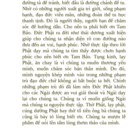
đường tà để tránh, biết đâu là đường chánh để tu.
Nhờ có những người xuất gia trì giới, sống phạm
hạnh, đạo đức viên mãn, những đoàn thể tu học
thanh tịnh. Đó là người thầy, người bạn để chăm
sóc để hướng dẫn. Cho nên ta phải biết ơn Tam
Bảo. Đức Phật ra đời như thái dương xuất hiện
giúp cho chúng ta nhận diện rõ con đường nào
đưa đến an vui, hạnh phúc. Nhờ thực tập theo lời
Phật dạy mà chúng ta tìm thấy được chơn hạnh
phúc cho nên biết ơn Tam Bảo. Tụng kinh, lạy
Phật, ăn chay là vì chúng ta muốn thương yêu
mình, muốn chăm sóc bản thân mình. Do đó,
mình nguyện khép mình vào trong những phạm
trù đạo đức chứ không ai bắt buộc ta hết. Chính
những phạm trù đó đã làm nên Đức Phật khiến
cho các Ngài được an vui giải thoát và Ngài dạy
lại cho chúng ta. Chúng ta vì muốn giống Ngài
mà chúng ta nguyện thực tập. Thờ Phật, lạy phật,
cúng dường Phật hay thờ tổ tiên ông bà chúng ta
cũng là bày tỏ lòng biết ơn. Chúng ta mượn lễ
phẩm để nói lên tấm lòng thơm thảo của mình.