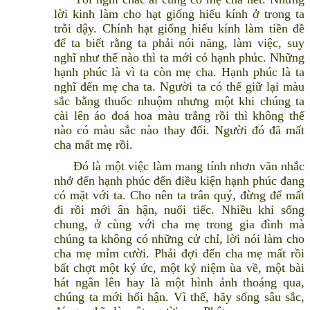
lời kinh làm cho hạt giống hiếu kính ở trong ta
trỗi dậy. Chính hạt giống hiếu kính làm tiền đề
để ta biết rằng ta phải nói năng, làm việc, suy
nghĩ như thế nào thì ta mới có hạnh phúc. Những
hạnh phúc là vì ta còn mẹ cha. Hạnh phúc là ta
nghĩ đến mẹ cha ta. Người ta có thể giữ lại màu
sắc bằng thuốc nhuộm nhưng một khi chúng ta
cài lên áo đoá hoa màu trắng rồi thì không thể
nào có màu sắc nào thay đổi. Người đó đã mất
cha mất mẹ rồi.
Đó là một việc làm mang tính nhơn văn nhắc
nhở đến hạnh phúc đến điều kiện hạnh phúc đang
có mặt với ta. Cho nên ta trân quý, đừng để mất
đi rồi mới ân hận, nuối tiếc. Nhiều khi sống
chung, ở cùng với cha mẹ trong gia đình mà
chúng ta không có những cử chỉ, lời nói làm cho
cha mẹ mỉm cười. Phải đợi đến cha mẹ mất rồi
bất chợt một ký ức, một kỷ niệm ùa về, một bài
hát ngân lên hay là một hình ảnh thoáng qua,
chúng ta mới hối hận. Vì thế, hãy sống sâu sắc,