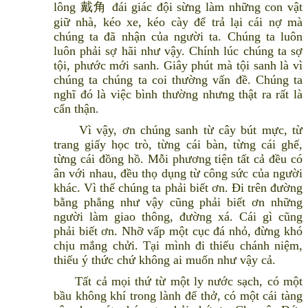
lông 戴角 đái giác đội sừng làm những con vật
giữ nhà, kéo xe, kéo cày để trả lại cái nợ mà
chúng ta đã nhận của người ta. Chúng ta luôn
luôn phải sợ hãi như vậy. Chính lúc chúng ta sợ
tội, phước mới sanh. Giây phút mà tội sanh là vì
chúng ta chúng ta coi thường vấn đề. Chúng ta
nghĩ đó là việc bình thường nhưng thật ra rất là
cẩn thận.
Vì vậy, ơn chúng sanh từ cây bút mực, từ
trang giấy học trò, từng cái bàn, từng cái ghế,
từng cái đồng hồ. Mỗi phương tiện tất cả đều có
ân với nhau, đều thọ dụng từ công sức của người
khác. Vì thế chúng ta phải biết ơn. Đi trên đường
bằng phẳng như vậy cũng phải biết ơn những
người làm giao thông, đường xá. Cái gì cũng
phải biết ơn. Nhỡ vấp một cục đá nhỏ, đừng khó
chịu mắng chửi. Tại mình đi thiếu chánh niệm,
thiếu ý thức chứ không ai muốn như vậy cả.
Tất cả mọi thứ từ một ly nước sạch, có một
bầu không khí trong lành để thở, có một cái tàng