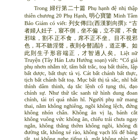
Trong 婦行第二十篇 Phụ hạnh đệ nhị thập
thiên chương 20 Phụ Hạnh, 明心寶鑒 Minh Tâm
Bảo Giám có viết: 列女傳曰(西漢劉向撰): “古
者婦人妊子，寢不側，坐不偏，立不躍，不食
邪味，割不正不食，席不正不坐。目不視邪
色，耳不聽淫聲，夜則令瞽誦詩，道正事。如
此則生子形容端正，才智過人矣。Liệt nữ
Truyện (Tây Hán Lưu Hướng soạn) viết: “Cổ giả
phụ nhơn nhẫm tử, tẩm bất trắc, toạ bất thiên, lập
bất dược, bất thực tà vị. Cát bất chánh bất thực,
tịch bất chánh bất toạ. Mục bất thị tà sắc, nhĩ bất
thính dâm thinh, dạ tắc lệnh cổ tụng thi, đạo
chính sự. Như thử tắc sanh tử hình dung đoan
chính, tài trí quá nhân hĩ. Người phụ nữ mang
thai, nằm không nghiêng, ngồi không lệch, đứng
không nhón chân. Không ăn vị lạ, bánh cắt
không vuông vức không ăn, chiếu trải chưa ngay
ngắn, không thẳng thớm không ngồi, không đi
đường tắt, không xé rào, không vạch lối để băng
tắt, tai không nghe tiếng tà, mắt không nhìn sắc