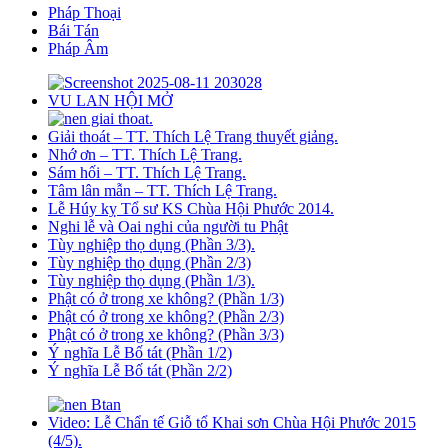
Pháp Thoại
Bái Tán
Pháp Âm
VU LAN HỘI MỞ
Giải thoát – TT. Thích Lệ Trang thuyết giảng.
Nhớ ơn – TT. Thích Lệ Trang.
Sám hối – TT. Thích Lệ Trang.
Tâm lân mẫn – TT. Thích Lệ Trang.
Lễ Húy kỵ Tổ sư KS Chùa Hội Phước 2014.
Nghi lễ và Oai nghi của người tu Phật
Tùy nghiệp thọ dụng (Phần 3/3).
Tùy nghiệp thọ dụng (Phần 2/3)
Tùy nghiệp thọ dụng (Phần 1/3).
Phật có ở trong xe không? (Phần 1/3)
Phật có ở trong xe không? (Phần 2/3)
Phật có ở trong xe không? (Phần 3/3)
Ý nghĩa Lễ Bố tát (Phần 1/2)
Ý nghĩa Lễ Bố tát (Phần 2/2)
Video: Lễ Chẩn tế Giỗ tổ Khai sơn Chùa Hội Phước 2015
(4/5).