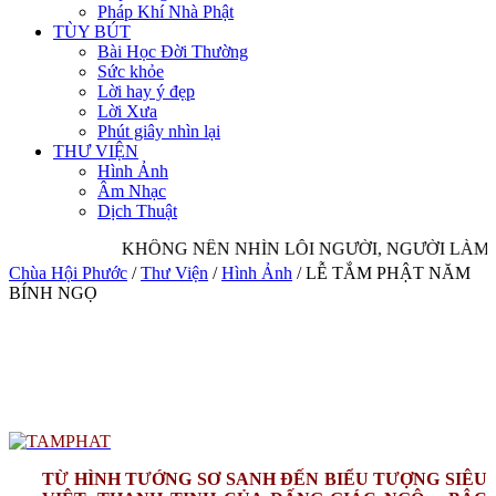
Pháp Khí Nhà Phật
TÙY BÚT
Bài Học Đời Thường
Sức khỏe
Lời hay ý đẹp
Lời Xưa
Phút giây nhìn lại
THƯ VIỆN
Hình Ảnh
Âm Nhạc
Dịch Thuật
KHÔNG NÊN NHÌN LỖI NGƯỜI, NGƯỜI LÀM H
Chùa Hội Phước
/
Thư Viện
/
Hình Ảnh
/
LỄ TẮM PHẬT NĂM
BÍNH NGỌ
TỪ HÌNH TƯỚNG SƠ SANH ĐẾN BIỂU TƯỢNG SIÊU