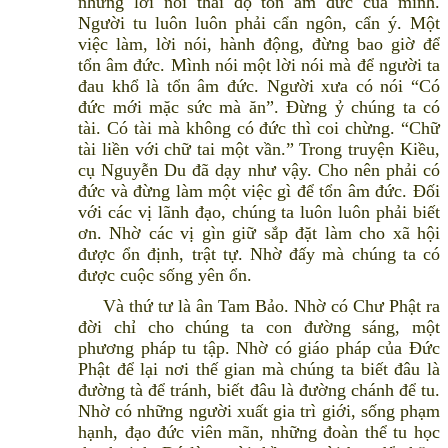
những lời nói thái độ tổn âm đức của mình.
Người tu luôn luôn phải cẩn ngôn, cẩn ý. Một
việc làm, lời nói, hành động, đừng bao giờ để
tổn âm đức. Mình nói một lời nói mà để người ta
đau khổ là tổn âm đức. Người xưa có nói “Có
đức mới mặc sức mà ăn”. Đừng ỷ chúng ta có
tài. Có tài mà không có đức thì coi chừng. “Chữ
tài liền với chữ tai một vần.” Trong truyện Kiều,
cụ Nguyễn Du đã dạy như vậy. Cho nên phải có
đức và đừng làm một việc gì để tổn âm đức. Đối
với các vị lãnh đạo, chúng ta luôn luôn phải biết
ơn. Nhờ các vị gìn giữ sắp đặt làm cho xã hội
được ổn định, trật tự. Nhờ đấy mà chúng ta có
được cuộc sống yên ổn.
Và thứ tư là ân Tam Bảo. Nhờ có Chư Phật ra
đời chỉ cho chúng ta con đường sáng, một
phương pháp tu tập. Nhờ có giáo pháp của Đức
Phật để lại nơi thế gian mà chúng ta biết đâu là
đường tà để tránh, biết đâu là đường chánh để tu.
Nhờ có những người xuất gia trì giới, sống phạm
hạnh, đạo đức viên mãn, những đoàn thể tu học