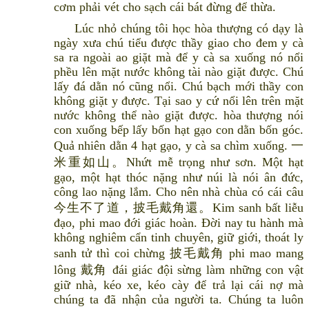
cơm phải vét cho sạch cái bát đừng để thừa.
Lúc nhỏ chúng tôi học hòa thượng có dạy là
ngày xưa chú tiểu được thầy giao cho đem y cà
sa ra ngoài ao giặt mà để y cà sa xuống nó nổi
phều lên mặt nước không tài nào giặt được. Chú
lấy đá dằn nó cũng nổi. Chú bạch mới thầy con
không giặt y được. Tại sao y cứ nổi lên trên mặt
nước không thể nào giặt được. hòa thượng nói
con xuống bếp lấy bốn hạt gạo con dằn bốn góc.
Quả nhiên dằn 4 hạt gạo, y cà sa chìm xuống. 一
米重如山。Nhứt mễ trọng như sơn. Một hạt
gạo, một hạt thóc nặng như núi là nói ân đức,
công lao nặng lắm. Cho nên nhà chùa có cái câu
今生不了道，披毛戴角還。Kim sanh bất liễu
đạo, phi mao đới giác hoàn. Đời nay tu hành mà
không nghiêm cẩn tinh chuyên, giữ giới, thoát ly
sanh tử thì coi chừng 披毛戴角 phi mao mang
lông 戴角 đái giác đội sừng làm những con vật
giữ nhà, kéo xe, kéo cày để trả lại cái nợ mà
chúng ta đã nhận của người ta. Chúng ta luôn