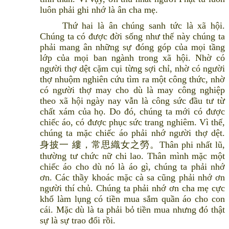
luôn phải ghi nhớ là ân cha mẹ.
Thứ hai là ân chúng sanh tức là xã hội.
Chúng ta có được đời sống như thế này chúng ta
phải mang ân những sự đóng góp của mọi tầng
lớp của mọi ban ngành trong xã hội. Nhờ có
người thợ dệt cặm cụi từng sợi chỉ, nhờ có người
thợ nhuộm nghiên cứu tìm ra một công thức, nhờ
có người thợ may cho dù là may công nghiệp
theo xã hội ngày nay vẫn là công sức đầu tư từ
chất xám của họ. Do đó, chúng ta mới có được
chiếc áo, có được phục sức trang nghiêm. Vì thế,
chúng ta mặc chiếc áo phải nhớ người thợ dệt.
身披一 縷，常思織女之勞。Thân phi nhất lũ,
thường tư chức nữ chi lao. Thân mình mặc một
chiếc áo cho dù nó là áo gì, chúng ta phải nhớ
ơn. Các thầy khoác mặc cà sa cũng phải nhớ ơn
người thí chủ. Chúng ta phải nhớ ơn cha mẹ cực
khổ làm lụng có tiền mua sắm quần áo cho con
cái. Mặc dù là ta phải bỏ tiền mua nhưng đó thật
sự là sự trao đổi rồi.