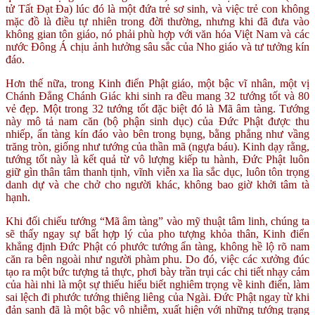
tử Tất Đạt Đa) lúc đó là một đứa trẻ sơ sinh, và việc trẻ con không
mặc đồ là điều tự nhiên trong đời thường, nhưng khi đã đưa vào
không gian tôn giáo, nó phải phù hợp với văn hóa Việt Nam và các
nước Đông Á chịu ảnh hưởng sâu sắc của Nho giáo và tư tưởng kín
đáo.
Hơn thế nữa, trong Kinh điển Phật giáo, một bậc vĩ nhân, một vị
Chánh Đẳng Chánh Giác khi sinh ra đều mang 32 tướng tốt và 80
vẻ đẹp. Một trong 32 tướng tốt đặc biệt đó là Mã âm tàng. Tướng
này mô tả nam căn (bộ phận sinh dục) của Đức Phật được thu
nhiếp, ẩn tàng kín đáo vào bên trong bụng, bằng phẳng như vầng
trăng tròn, giống như tướng của thần mã (ngựa báu). Kinh dạy rằng,
tướng tốt này là kết quả từ vô lượng kiếp tu hành, Đức Phật luôn
giữ gìn thân tâm thanh tịnh, vĩnh viễn xa lìa sắc dục, luôn tôn trọng
danh dự và che chở cho người khác, không bao giờ khởi tâm tà
hạnh.
Khi đối chiếu tướng “Mã âm tàng” vào mỹ thuật tâm linh, chúng ta
sẽ thấy ngay sự bất hợp lý của pho tượng khỏa thân, Kinh điển
khẳng định Đức Phật có phước tướng ẩn tàng, không hề lộ rõ nam
căn ra bên ngoài như người phàm phu. Do đó, việc các xưởng đúc
tạo ra một bức tượng tả thực, phơi bày trần trụi các chi tiết nhạy cảm
của hài nhi là một sự thiếu hiểu biết nghiêm trọng về kinh điển, làm
sai lệch đi phước tướng thiêng liêng của Ngài. Đức Phật ngay từ khi
đản sanh đã là một bậc vô nhiễm, xuất hiện với những tướng trạng