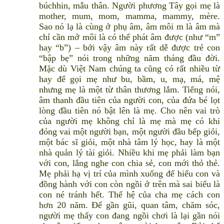
búchhin, mẫu thân. Người phương Tây gọi mẹ là
mother, mum, mom, mamma, mammy, mère.
Sao nó lạ là cùng ở phụ âm, âm môi m là âm mà
chỉ cần mở môi là có thể phát âm được (như “m”
hay “b”) – bởi vậy âm này rất dễ được trẻ con
“bập bẹ” nói trong những năm tháng đầu đời.
Mặc dù Việt Nam chúng ta cũng có rất nhiều từ
hay để gọi mẹ như bu, bầm, u, mạ, má, mệ
nhưng mẹ là một từ thân thương lắm. Tiếng nói,
âm thanh đầu tiên của người con, của đứa bé lọt
lòng đầu tiên nó bật lên là mẹ. Cho nên vai trò
của người mẹ không chỉ là mẹ mà mẹ có khi
đóng vai một người bạn, một người đầu bếp giỏi,
một bác sĩ giỏi, một nhà tâm lý học, hay là một
nhà quản lý tài giỏi. Nhiều khi mẹ phải làm bạn
với con, lắng nghe con chia sẻ, con mới thỏ thẻ.
Mẹ phải hạ vị trí của mình xuống để hiểu con và
đồng hành với con còn ngồi ở trên mà sai biểu là
con né tránh hết. Thế hệ của cha mẹ cách con
hơn 20 năm. Để gần gũi, quan tâm, chăm sóc,
người mẹ thấy con đang ngồi chơi là lại gần nói