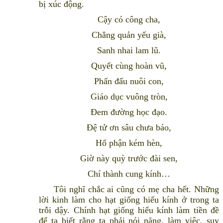
bị xúc động.
Cậy có công cha,
Chẳng quản yếu già,
Sanh nhai lam lũ.
Quyết cùng hoàn vũ,
Phấn đấu nuôi con,
Giáo dục vuông tròn,
Ðem đường học đạo.
Ðệ tử ơn sâu chưa báo,
Hổ phận kém hèn,
Giờ này quỳ trước đài sen,
Chí thành cung kính…
Tôi nghĩ chắc ai cũng có mẹ cha hết. Những
lời kinh làm cho hạt giống hiếu kính ở trong ta
trỗi dậy. Chính hạt giống hiếu kính làm tiền đề
để ta biết rằng ta phải nói năng, làm việc, suy