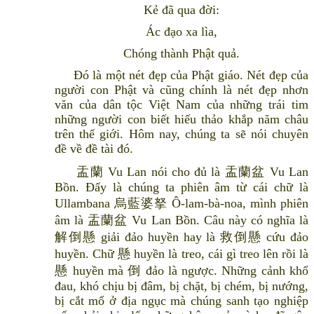
Kẻ đã qua đời:
Ác đạo xa lìa,
Chóng thành Phật quả.
Đó là một nét đẹp của Phật giáo. Nét đẹp của
người con Phật và cũng chính là nét đẹp nhơn
văn của dân tộc Việt Nam của những trái tim
những người con biết hiếu thảo khắp năm châu
trên thế giới. Hôm nay, chúng ta sẽ nói chuyên
đề về đề tài đó.
盂蘭 Vu Lan nói cho đủ là 盂蘭盆 Vu Lan
Bồn. Đấy là chúng ta phiên âm từ cái chữ là
Ullambana 烏藍婆拏 Ô-lam-bà-noa, mình phiên
âm là 盂蘭盆 Vu Lan Bồn. Câu này có nghĩa là
解倒懸 giải đảo huyền hay là 救倒懸 cứu đảo
huyền. Chữ 懸 huyền là treo, cái gì treo lên rồi là
懸 huyền mà 倒 đảo là ngược. Những cảnh khổ
đau, khó chịu bị đâm, bị chặt, bị chém, bị nướng,
bị cắt mổ ở địa ngục mà chúng sanh tạo nghiệp