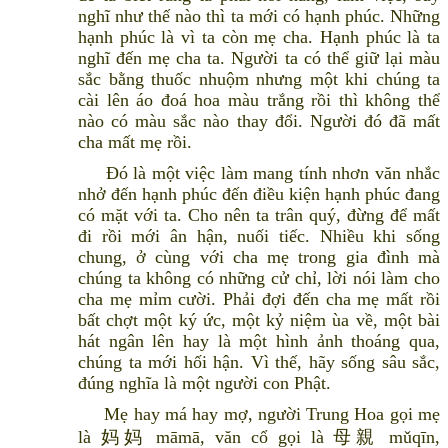
nghĩ như thế nào thì ta mới có hạnh phúc. Những
hạnh phúc là vì ta còn mẹ cha. Hạnh phúc là ta
nghĩ đến mẹ cha ta. Người ta có thể giữ lại màu
sắc bằng thuốc nhuộm nhưng một khi chúng ta
cài lên áo đoá hoa màu trắng rồi thì không thể
nào có màu sắc nào thay đổi. Người đó đã mất
cha mất mẹ rồi.
Đó là một việc làm mang tính nhơn văn nhắc
nhở đến hạnh phúc đến điều kiện hạnh phúc đang
có mặt với ta. Cho nên ta trân quý, đừng để mất
đi rồi mới ân hận, nuối tiếc. Nhiều khi sống
chung, ở cùng với cha mẹ trong gia đình mà
chúng ta không có những cử chỉ, lời nói làm cho
cha mẹ mỉm cười. Phải đợi đến cha mẹ mất rồi
bất chợt một ký ức, một kỷ niệm ùa về, một bài
hát ngân lên hay là một hình ảnh thoáng qua,
chúng ta mới hối hận. Vì thế, hãy sống sâu sắc,
đúng nghĩa là một người con Phật.
Mẹ hay má hay mợ, người Trung Hoa gọi mẹ
là 妈妈 māmā, văn cổ gọi là 母親 mǔqīn,