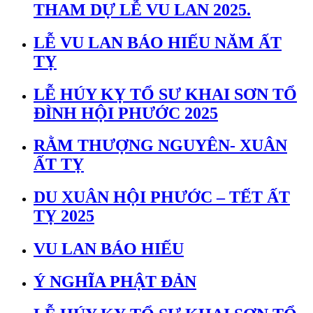
THAM DỰ LỄ VU LAN 2025.
LỄ VU LAN BÁO HIẾU NĂM ẤT
TỴ
LỄ HÚY KỴ TỔ SƯ KHAI SƠN TỔ
ĐÌNH HỘI PHƯỚC 2025
RẰM THƯỢNG NGUYÊN- XUÂN
ẤT TỴ
DU XUÂN HỘI PHƯỚC – TẾT ẤT
TỴ 2025
VU LAN BÁO HIẾU
Ý NGHĨA PHẬT ĐẢN