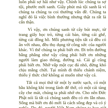
luôn phải sợ hãi như vậy. Chính lúc chúng ta sợ
tội, phước mới sanh. Giây phút mà tội sanh là vì
chúng ta chúng ta coi thường vấn đề. Chúng ta
nghĩ đó là việc bình thường nhưng thật ra rất là
cẩn thận.
Vì vậy, ơn chúng sanh từ cây bút mực, từ
trang giấy học trò, từng cái bàn, từng cái ghế,
từng cái đồng hồ. Mỗi phương tiện tất cả đều có
ân với nhau, đều thọ dụng từ công sức của người
khác. Vì thế chúng ta phải biết ơn. Đi trên đường
bằng phẳng như vậy cũng phải biết ơn những
người làm giao thông, đường xá. Cái gì cũng
phải biết ơn. Nhỡ vấp một cục đá nhỏ, đừng khó
chịu mắng chửi. Tại mình đi thiếu chánh niệm,
thiếu ý thức chứ không ai muốn như vậy cả.
Tất cả mọi thứ từ một ly nước sạch, có một
bầu không khí trong lành để thở, có một cái tàng
cây che mát, chúng ta phải nhớ ơn. Cho nên Đức
Phật nói là tất cả chúng sanh đều có ơn lẫn nhau.
Sống mà biết ơn đó mới là cách sống đẹp và có ý
nghĩa. Do đó, người Việt Nam chúng ta bao giờ