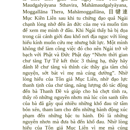
Maudgalyāyana Sthavira, Mahāmaudgalyāyana,
Moggallāna Thera, Mahāmoggallāna, 目犍連
Mục Kiền Liên sau khi tu chứng đạo quả Ngài
chạnh lòng nhớ đến ân đức của mẹ và muốn tìm
để xem mẹ mình ở đâu. Khi Ngài thấy bà bị đọa
trong cái cảnh giới đau khổ nơi địa ngục với lòng
hiếu kính muốn cứu mẹ nhưng bất lực. Một mình
không thể làm công việc đó cho nên Ngài trở về
bạch với Phật và Đức Phật dạy “Nhơn thời gian
chư tăng Tự Tứ kết thúc 3 tháng hạ, thầy hãy
đảnh lễ chư tăng và thỉnh các thầy gia tâm chú
nguyện, sớt bát vì mẹ mà cúng dường”. Nhờ
lòng hiếu của Tôn giả Mục Liên, nhờ đạo lực
thanh tịnh của chư tăng, năng lượng đó tác động
đến bà Thanh Đề và giúp cho bà chợt tỉnh ra,
thấy rõ những nguyên nhơn mà lúc còn sanh tiền
của bà đã gây quá nhiều những khổ đau từ tâm
bỏn xẻn, tham lam cho đến những hành động xúc
phạm đến những bậc tu hành. Đó là những
nguyên nhơn mà đưa bà đến khổ đau. Nhờ lòng
hiếu của Tôn giả Mục Liên vì mẹ mà cúng