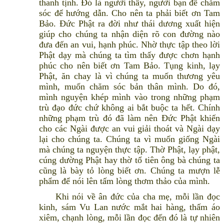
thanh tịnh. Đó là người thầy, người bạn để chăm
sóc để hướng dẫn. Cho nên ta phải biết ơn Tam
Bảo. Đức Phật ra đời như thái dương xuất hiện
giúp cho chúng ta nhận diện rõ con đường nào
đưa đến an vui, hạnh phúc. Nhờ thực tập theo lời
Phật dạy mà chúng ta tìm thấy được chơn hạnh
phúc cho nên biết ơn Tam Bảo. Tụng kinh, lạy
Phật, ăn chay là vì chúng ta muốn thương yêu
mình, muốn chăm sóc bản thân mình. Do đó,
mình nguyện khép mình vào trong những phạm
trù đạo đức chứ không ai bắt buộc ta hết. Chính
những phạm trù đó đã làm nên Đức Phật khiến
cho các Ngài được an vui giải thoát và Ngài dạy
lại cho chúng ta. Chúng ta vì muốn giống Ngài
mà chúng ta nguyện thực tập. Thờ Phật, lạy phật,
cúng dường Phật hay thờ tổ tiên ông bà chúng ta
cũng là bày tỏ lòng biết ơn. Chúng ta mượn lễ
phẩm để nói lên tấm lòng thơm thảo của mình.
Khi nói về ân đức của cha mẹ, mỗi lần đọc
kinh, sám Vu Lan nước mắt hai hàng, thấm áo
xiêm, chạnh lòng, mỗi lần đọc đến đó là tự nhiên