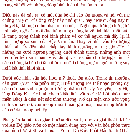
mạng xã hội với những dòng bình luận thiếu tôn trọng.
Điều này đã xảy ra, có một đứa bé chỉ vào tôn tượng và nói với mẹ
chúng “Mẹ ơi, của ông Phật này nhỏ quá”, hay “Mẹ ơi, ông này bị
khuyết tật không có bộ phận như con”,…Nghe qua tưởng chừng lời
nói ngây ngô của một đứa trẻ nhưng chúng ta vô tình biến một buổi
lễ trang trọng thành nơi bình phẩm về cơ thể người mà đây lại là
hình tượng sơ sinh của Bậc Vĩ nhân. Thay vì nhìn vào tôn tượng
khiến ai nấy đều phải chắp tay kính ngưỡng nhưng giờ đây là
những nụ cười ngượng ngùng dưới thánh tượng, những ánh mắt
trêu đùa trên kim thân. Việc dùng y che chắn cho tượng chính là
cách chúng ta bảo hộ tâm thức cho đại chúng, ngăn ngừa những suy
nghĩ bất tịnh khởi sinh.
Dưới góc nhìn văn hóa học, mỹ thuật tôn giáo. Trong tín ngưỡng
dân gian (Văn hóa phồn thực): Biểu tượng lõa thể hoặc phóng đại
các cơ quan sinh dục (như tượng nhà mồ ở Tây Nguyên, hay Hội
làng Đồng Kị, các hình chạm khắc linh vật ở các lễ hội phồn thực
miền Bắc) là điều hết sức bình thường. Nó đại diện cho ước vọng
sinh sôi nảy nở, cầu mong mưa thuận gió hòa, mùa màng tươi tốt
của cư dân nông nghiệp.
Phật giáo là một tôn giáo hướng đến sự ly dục và giải thoát. Khác
với Ấn Độ giáo (vốn có một nhánh dung hợp với văn hóa phồn thực
qua hình tượng Shiva Linga – Yoni). Dù Đức Phật Đản Sanh (Thái