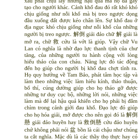
xấu phải chịu lấy những hậu quả mà họ đã gây
tạo cho người khác. Cảnh khổ đau đó rất khó khó
chịu giống như nỗi khổ mà bị treo ngược dọng
đầu xuống đất được kéo chân lên. Sự khổ đau ở
địa ngục khó chịu giống như nỗi khổ của những
người bị treo ngược. 解倒 giải đảo chữ 解 giải là
mở ra, chữ 救 cứu là vớt là giúp. Vậy chữ Vu
Lan có nghĩa là nhờ đạo lực thanh tịnh của chư
tăng, của những người tu hành cộng với lòng
hiếu thảo của con cháu. Năng lực đó tác động
đến họ giúp cho người bị khổ đau chợt tỉnh ra.
Họ quy hướng về Tam Bảo, phát tâm học tập và
làm theo những việc làm hiếu kính, thảo thuận,
bố thí, cúng dường giúp cho họ tháo gỡ được
những tư duy cục bộ, những lời nói, những việc
làm mà để lại hậu quả khiến cho họ phải bị đắm
chìm trong cảnh giới đau khổ. Đạo lực đó giúp
cho họ hóa giải, mở được cho nên gọi đó là 解倒
懸 giải đảo huyền hay là 救倒懸 cứu đảo huyền
chứ không phải nói 盆 bồn là cái chậu như chúng
ta cắt nghĩa. Mặc dù là các thầy thọ thực hay có