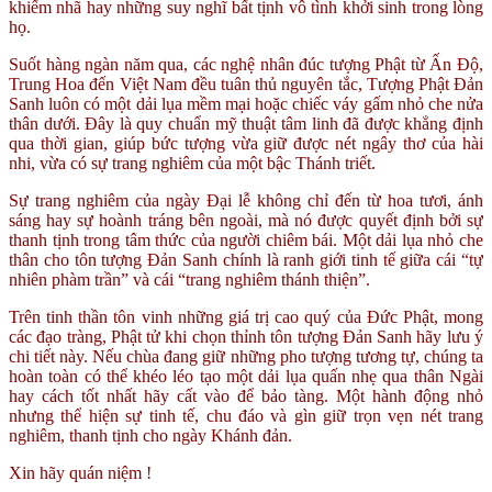
khiếm nhã hay những suy nghĩ bất tịnh vô tình khởi sinh trong lòng
họ.
Suốt hàng ngàn năm qua, các nghệ nhân đúc tượng Phật từ Ấn Độ,
Trung Hoa đến Việt Nam đều tuân thủ nguyên tắc, Tượng Phật Đản
Sanh luôn có một dải lụa mềm mại hoặc chiếc váy gấm nhỏ che nửa
thân dưới. Đây là quy chuẩn mỹ thuật tâm linh đã được khẳng định
qua thời gian, giúp bức tượng vừa giữ được nét ngây thơ của hài
nhi, vừa có sự trang nghiêm của một bậc Thánh triết.
Sự trang nghiêm của ngày Đại lễ không chỉ đến từ hoa tươi, ánh
sáng hay sự hoành tráng bên ngoài, mà nó được quyết định bởi sự
thanh tịnh trong tâm thức của người chiêm bái. Một dải lụa nhỏ che
thân cho tôn tượng Đản Sanh chính là ranh giới tinh tế giữa cái “tự
nhiên phàm trần” và cái “trang nghiêm thánh thiện”.
Trên tinh thần tôn vinh những giá trị cao quý của Đức Phật, mong
các đạo tràng, Phật tử khi chọn thỉnh tôn tượng Đản Sanh hãy lưu ý
chi tiết này. Nếu chùa đang giữ những pho tượng tương tự, chúng ta
hoàn toàn có thể khéo léo tạo một dải lụa quấn nhẹ qua thân Ngài
hay cách tốt nhất hãy cất vào để bảo tàng. Một hành động nhỏ
nhưng thể hiện sự tinh tế, chu đáo và gìn giữ trọn vẹn nét trang
nghiêm, thanh tịnh cho ngày Khánh đản.
Xin hãy quán niệm !