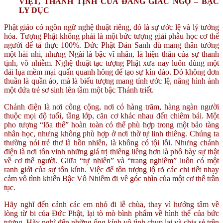
VIỆT, THANH TỊNH CỦA ĐẤNG GIÁC NGỘ – BẬC
LY DỤC
Phật giáo có ngôn ngữ nghệ thuật riêng, đó là sự ước lệ và lý tưởng
hóa. Tượng Phật không phải là một bức tượng giải phẫu học cơ thể
người để tả thực 100%. Đức Phật Đản Sanh dù mang thân tướng
một hài nhi, nhưng Ngài là bậc vĩ nhân, là hiện thân của sự thanh
tịnh, vô nhiễm. Nghệ thuật tạc tượng Phật xưa nay luôn dùng một
dải lụa mềm mại quấn quanh hông để tạo sự kín đáo. Đó không đơn
thuần là quần áo, mà là biểu tượng mang tính ước lệ, nâng hình ảnh
một đứa trẻ sơ sinh lên tầm một bậc Thánh triết.
Chánh điện là nơi công cộng, nơi có hàng trăm, hàng ngàn người
thuộc mọi độ tuổi, tầng lớp, căn cơ khác nhau đến chiêm bái. Một
pho tượng “lõa thể” hoàn toàn có thể phù hợp trong một bảo tàng
nhân học, nhưng không phù hợp ở nơi thờ tự linh thiêng. Chúng ta
thường nói trẻ thơ là hồn nhiên, là không có tội lỗi. Nhưng chánh
điện là nơi tôn vinh những giá trị thiêng liêng hơn là phô bày sự thật
về cơ thể người. Giữa “tự nhiên” và “trang nghiêm” luôn có một
ranh giới của sự tôn kính. Việc để tôn tượng lộ rõ các chi tiết nhạy
cảm vô tình khiến Bậc Vô Nhiễm đi về góc nhìn của một cơ thể trần
tục.
Hãy nghĩ đến cảnh các em nhỏ đi lễ chùa, thay vì hướng tâm về
lòng từ bi của Đức Phật, lại tò mò bình phẩm về hình thể của bức
tượng. Hãy nghĩ đến những ống kính vô tình chụp lại và chia sẻ trên