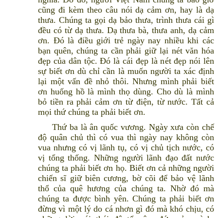
cũng đi kèm theo câu nói dạ cảm ơn, hay là dạ
thưa. Chúng ta gọi dạ bảo thưa, trình thưa cái gì
đều có từ dạ thưa. Dạ thưa bà, thưa anh, dạ cảm
ơn. Đó là điều giới trẻ ngày nay nhiều khi các
bạn quên, chúng ta cần phải giữ lại nét văn hóa
đẹp của dân tộc. Đó là cái đẹp là nét đẹp nói lên
sự biết ơn dù chỉ cần là muốn người ta xác định
lại một vấn đề nhỏ thôi. Nhưng mình phải biết
ơn huống hồ là mình thọ dùng. Cho dù là mình
bỏ tiền ra phải cảm ơn từ điện, từ nước. Tất cả
mọi thứ chúng ta phải biết ơn.
Thứ ba là ân quốc vương. Ngày xưa còn chế
độ quân chủ thì có vua thì ngày nay không còn
vua nhưng có vị lãnh tụ, có vị chủ tịch nước, có
vị tổng thống. Những người lãnh đạo đất nước
chúng ta phải biết ơn họ. Biết ơn cả những người
chiến sĩ giữ biên cương, bờ cõi để bảo vệ lãnh
thổ của quê hương của chúng ta. Nhờ đó mà
chúng ta được bình yên. Chúng ta phải biết ơn
đừng vì một lý do cá nhơn gì đó mà khó chịu, có