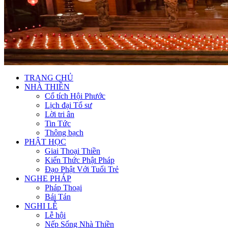
TRANG CHỦ
NHÀ THIỀN
Cổ tích Hội Phước
Lịch đại Tổ sư
Lời tri ân
Tin Tức
Thông bạch
PHẬT HỌC
Giai Thoại Thiền
Kiến Thức Phật Pháp
Đạo Phật Với Tuổi Trẻ
NGHE PHÁP
Pháp Thoại
Bái Tán
NGHI LỄ
Lễ hội
Nếp Sống Nhà Thiền