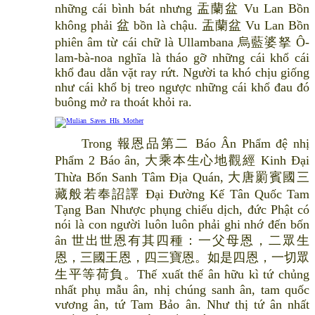
những cái bình bát nhưng 盂蘭盆 Vu Lan Bồn
không phải 盆 bồn là chậu. 盂蘭盆 Vu Lan Bồn
phiên âm từ cái chữ là Ullambana 烏藍婆拏 Ô-
lam-bà-noa nghĩa là tháo gỡ những cái khổ cái
khổ đau dằn vặt ray rứt. Người ta khó chịu giống
như cái khổ bị treo ngược những cái khổ đau đó
buông mở ra thoát khỏi ra.
Trong 報恩品第二 Báo Ân Phẩm đệ nhị
Phẩm 2 Báo ân, 大乘本生心地觀經 Kinh Đại
Thừa Bổn Sanh Tâm Địa Quán, 大唐罽賓國三
藏般若奉詔譯 Đại Đường Kế Tân Quốc Tam
Tạng Ban Nhược phụng chiếu dịch, đức Phật có
nói là con người luôn luôn phải ghi nhớ đến bốn
ân 世出世恩有其四種：一父母恩，二眾生
恩，三國王恩，四三寶恩。如是四恩，一切眾
生平等荷負。Thế xuất thế ân hữu kì tứ chủng
nhất phụ mẫu ân, nhị chúng sanh ân, tam quốc
vương ân, tứ Tam Bảo ân. Như thị tứ ân nhất