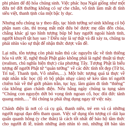
phi phàm để độ hóa chúng sinh. Việc phác họa Ngài giống như một
đứa trẻ đời thường không có sự che chắn, vô tình làm mất đi tính
siêu việt, thanh tịnh của một bậc ly dục.
Nhưng nếu chúng ta y theo đây, tạc hình tướng sơ sinh không có bộ
phận nam căn, thì trong mắt một đứa bé được mẹ dẫn đến chùa,
chẳng khác gì tạo hình tượng búp bê hay người ngoài hành tinh,
người khuyết tật hay sao ? Điều này là sự thật và đã xảy ra, chúng ta
phải nhìn vào sự thật để nhận thức được vấn đề.
Lại nữa, tôn tượng còn phải tuân thủ các nguyên tắc về tính thiêng
hóa và ước lệ, nghệ thuật Phật giáo không phải là nghệ thuật tả thực
(realism, chủ nghĩa hiện thực) của phương Tây. Tượng Phật là biểu
tượng để người Phật tử “quán tưởng” về các đức tính tốt đẹp (Từ bi,
Trí tuệ, Thanh tịnh, Vô nhiễm,…). Một bức tượng quá tả thực về
mặt nhân trắc học (lộ rõ bộ phận nhạy cảm) sẽ kéo tâm trí người
chiêm bái về thế giới phàm trần, tục lụy, làm giảm đi tính “thiêng”
của không gian chánh điện. Nếu hằng ngày chúng ta tụng sám
“Chúng con nguyện dứt bỏ vọng tình ngoan cố, học đòi đức tánh
quang minh,…” thì chúng ta phải ứng dụng ngay từ việc này.
Chánh điện là nơi có cả cụ già, thanh niên, trẻ em và cả những
người ngoại đạo đến tham quan. Việc sử dụng tôn tượng có dải lụa
quấn quanh hông (y che thân) là cách tốt nhất để bảo hộ tâm thức
cho người đi lễ, tránh những ánh nhìn tò mò, những lời bàn tán