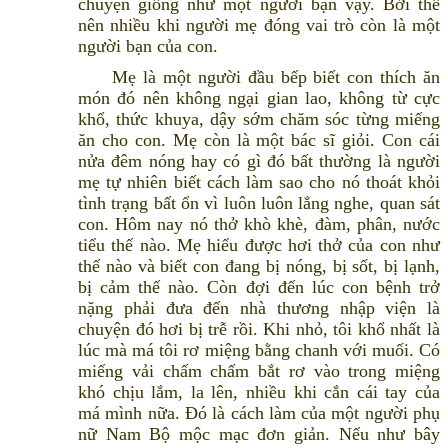
chuyện giống như một người bạn vậy. Bởi thế
nên nhiều khi người mẹ đóng vai trò còn là một
người bạn của con.
Mẹ là một người đầu bếp biết con thích ăn
món đó nên không ngại gian lao, không từ cực
khổ, thức khuya, dậy sớm chăm sóc từng miếng
ăn cho con. Mẹ còn là một bác sĩ giỏi. Con cái
nửa đêm nóng hay có gì đó bất thường là người
mẹ tự nhiên biết cách làm sao cho nó thoát khỏi
tình trạng bất ổn vì luôn luôn lắng nghe, quan sát
con. Hôm nay nó thở khò khè, đàm, phân, nước
tiểu thế nào. Mẹ hiểu được hơi thở của con như
thế nào và biết con đang bị nóng, bị sốt, bị lạnh,
bị cảm thế nào. Còn đợi đến lúc con bệnh trở
nặng phải đưa đến nhà thương nhập viện là
chuyện đó hơi bị trễ rồi. Khi nhỏ, tôi khổ nhất là
lúc mà má tôi rơ miệng bằng chanh với muối. Có
miếng vải chấm chấm bắt rơ vào trong miệng
khó chịu lắm, la lên, nhiều khi cắn cái tay của
má mình nữa. Đó là cách làm của một người phụ
nữ Nam Bộ mộc mạc đơn giản. Nếu như bây