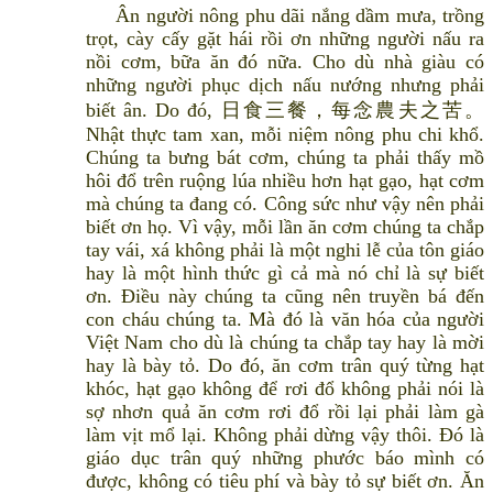
Ân người nông phu dãi nắng dầm mưa, trồng
trọt, cày cấy gặt hái rồi ơn những người nấu ra
nồi cơm, bữa ăn đó nữa. Cho dù nhà giàu có
những người phục dịch nấu nướng nhưng phải
biết ân. Do đó, 日食三餐，每念農夫之苦。
Nhật thực tam xan, mỗi niệm nông phu chi khổ.
Chúng ta bưng bát cơm, chúng ta phải thấy mồ
hôi đổ trên ruộng lúa nhiều hơn hạt gạo, hạt cơm
mà chúng ta đang có. Công sức như vậy nên phải
biết ơn họ. Vì vậy, mỗi lần ăn cơm chúng ta chắp
tay vái, xá không phải là một nghi lễ của tôn giáo
hay là một hình thức gì cả mà nó chỉ là sự biết
ơn. Điều này chúng ta cũng nên truyền bá đến
con cháu chúng ta. Mà đó là văn hóa của người
Việt Nam cho dù là chúng ta chắp tay hay là mời
hay là bày tỏ. Do đó, ăn cơm trân quý từng hạt
khóc, hạt gạo không để rơi đổ không phải nói là
sợ nhơn quả ăn cơm rơi đổ rồi lại phải làm gà
làm vịt mổ lại. Không phải dừng vậy thôi. Đó là
giáo dục trân quý những phước báo mình có
được, không có tiêu phí và bày tỏ sự biết ơn. Ăn