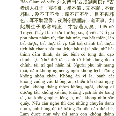
Bảo Giám có viết: 列女傳曰(西漢劉向撰): “古
者婦人妊子，寢不側，坐不偏，立不躍，不食
邪味，割不正不食，席不正不坐。目不視邪
色，耳不聽淫聲，夜則令瞽誦詩，道正事。如
此則生子形容端正，才智過人矣。Liệt nữ
Truyện (Tây Hán Lưu Hướng soạn) viết: “Cổ giả
phụ nhơn nhẫm tử, tẩm bất trắc, toạ bất thiên, lập
bất dược, bất thực tà vị. Cát bất chánh bất thực,
tịch bất chánh bất toạ. Mục bất thị tà sắc, nhĩ bất
thính dâm thinh, dạ tắc lệnh cổ tụng thi, đạo
chính sự. Như thử tắc sanh tử hình dung đoan
chính, tài trí quá nhân hĩ. Người phụ nữ mang
thai, nằm không nghiêng, ngồi không lệch, đứng
không nhón chân. Không ăn vị lạ, bánh cắt
không vuông vức không ăn, chiếu trải chưa ngay
ngắn, không thẳng thớm không ngồi, không đi
đường tắt, không xé rào, không vạch lối để băng
tắt, tai không nghe tiếng tà, mắt không nhìn sắc
quấy. Nếu cần nghe thì đọc những chuyện danh
nhơn, anh hùng để tư tưởng đó uốn nắn đứa bé.
Làm được như vậy thì sanh con không thánh