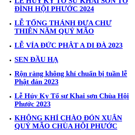
LỄ HÚY KỴ TỔ SƯ KHAI SƠN TỔ
ĐÌNH HỘI PHƯỚC 2024
LỄ TỐNG THÁNH ĐƯA CHƯ
THIÊN NĂM QUÝ MÃO
LỄ VÍA ĐỨC PHẬT A DI ĐÀ 2023
SEN ĐẦU HẠ
Rộn ràng không khí chuẩn bị tuần lễ
Phật đản 2023
Lễ Húy Kỵ Tổ sư Khai sơn Chùa Hội
Phước 2023
KHÔNG KHÍ CHÀO ĐÓN XUÂN
QUÝ MÃO CHÙA HỘI PHƯỚC