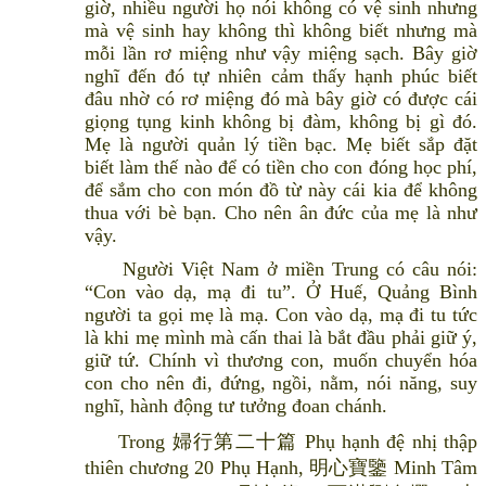
giờ, nhiều người họ nói không có vệ sinh nhưng
mà vệ sinh hay không thì không biết nhưng mà
mỗi lần rơ miệng như vậy miệng sạch. Bây giờ
nghĩ đến đó tự nhiên cảm thấy hạnh phúc biết
đâu nhờ có rơ miệng đó mà bây giờ có được cái
giọng tụng kinh không bị đàm, không bị gì đó.
Mẹ là người quản lý tiền bạc. Mẹ biết sắp đặt
biết làm thế nào để có tiền cho con đóng học phí,
để sắm cho con món đồ từ này cái kia để không
thua với bè bạn. Cho nên ân đức của mẹ là như
vậy.
Người Việt Nam ở miền Trung có câu nói:
“Con vào dạ, mạ đi tu”. Ở Huế, Quảng Bình
người ta gọi mẹ là mạ. Con vào dạ, mạ đi tu tức
là khi mẹ mình mà cấn thai là bắt đầu phải giữ ý,
giữ tứ. Chính vì thương con, muốn chuyển hóa
con cho nên đi, đứng, ngồi, nằm, nói năng, suy
nghĩ, hành động tư tưởng đoan chánh.
Trong 婦行第二十篇 Phụ hạnh đệ nhị thập
thiên chương 20 Phụ Hạnh, 明心寶鑒 Minh Tâm