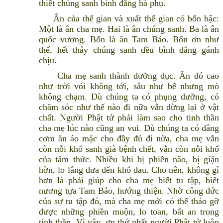
thiết chúng sanh bình đẳng hà phụ.
Ân của thế gian và xuất thế gian có bốn bậc:
Một là ân cha mẹ. Hai là ân chúng sanh. Ba là ân
quốc vương. Bốn là ân Tam Bảo. Bốn ơn như
thế, hết thảy chúng sanh đều bình đẳng gánh
chịu.
Cha mẹ sanh thành dưỡng dục. Ân đó cao
như trời vói không tới, sâu như bể nhưng mò
không chạm. Dù chúng ta có phụng dưỡng, có
chăm sóc như thế nào đi nữa vẫn dừng lại ở vật
chất. Người Phật tử phải làm sao cho tinh thần
cha mẹ lúc nào cũng an vui. Dù chúng ta có dâng
cơm ăn áo mặc cho đầy đủ đi nữa, cha mẹ vẫn
còn nỗi khổ sanh già bệnh chết, vẫn còn nỗi khổ
của tâm thức. Nhiều khi bị phiền não, bị giận
hờn, lo lắng đưa đến khổ đau. Cho nên, không gì
hơn là phải giúp cho cha mẹ biết tu tập, biết
nương tựa Tam Bảo, hướng thiện. Nhờ công đức
của sự tu tập đó, mà cha mẹ mới có thể tháo gỡ
được những phiền muộn, lo toan, bất an trong
tinh thần. Vì vậy, ơn thứ nhất người Phật tử luôn