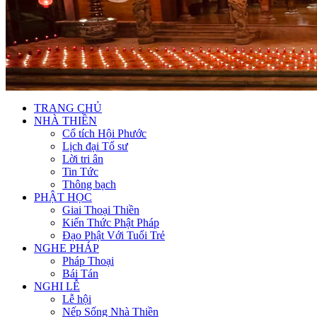
TRANG CHỦ
NHÀ THIỀN
Cổ tích Hội Phước
Lịch đại Tổ sư
Lời tri ân
Tin Tức
Thông bạch
PHẬT HỌC
Giai Thoại Thiền
Kiến Thức Phật Pháp
Đạo Phật Với Tuổi Trẻ
NGHE PHÁP
Pháp Thoại
Bái Tán
NGHI LỄ
Lễ hội
Nếp Sống Nhà Thiền