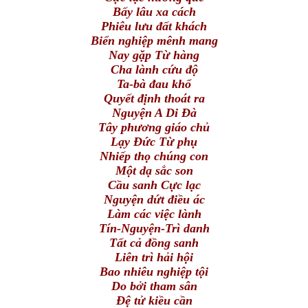
Bấy lâu xa cách
Phiêu lưu đất khách
Biển nghiệp mênh mang
Nay gặp Từ hàng
Cha lành cứu độ
Ta-bà đau khổ
Quyết định thoát ra
Nguyện A Di Đà
Tây phương giáo chủ
Lạy Đức Từ phụ
Nhiếp thọ chúng con
Một dạ sắc son
Cầu sanh Cực lạc
Nguyện dứt điều ác
Làm các việc lành
Tín-Nguyện-Trì danh
Tất cả đồng sanh
Liên trì hải hội
Bao nhiêu nghiệp tội
Do bởi tham sân
Đệ tử kiều cần