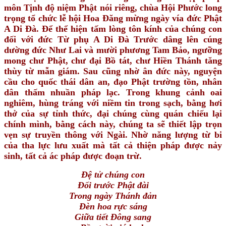
môn Tịnh độ niệm Phật nói riêng, chùa Hội Phước long
trọng tổ chức lễ hội Hoa Đăng mừng ngày vía đức Phật
A Di Đà. Để thể hiện tấm lòng tôn kính của chúng con
đối với đức Từ phụ A Di Đà Trước dâng lên cúng
dường đức Như Lai và mười phương Tam Bảo, ngưỡng
mong chư Phật, chư đại Bồ tát, chư Hiền Thánh tăng
thùy từ mẫn giám. Sau cũng nhờ ân đức này, nguyện
cầu cho quốc thái dân an, đạo Phật trường tồn, nhân
dân thấm nhuần pháp lạc. Trong khung cảnh oai
nghiêm, hùng tráng với niềm tin trong sạch, bằng hơi
thở của sự tỉnh thức, đại chúng cùng quán chiếu lại
chính mình, bằng cách này, chúng ta sẽ thiết lập trọn
vẹn sự truyền thông với Ngài. Nhờ năng lượng từ bi
của tha lực lưu xuất mà tất cả thiện pháp được nảy
sinh, tất cả ác pháp được đoạn trừ.
Đệ tử chúng con
Đối trước Phật đài
Trong ngày Thánh đản
Đèn hoa rực sáng
Giữa tiết Đông sang