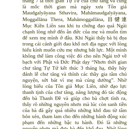
tháng 7 là thời gian Tự Tứ của chư tăng và cũng
là mốc thời gian mà ngày xưa Tôn giả
Maudgalyāyana Sthavira, Mahāmaudgalyāyana,
Moggallāna Thera, Mahāmoggallāna, 目犍連
Mục Kiền Liên sau khi tu chứng đạo quả Ngài
chạnh lòng nhớ đến ân đức của mẹ và muốn tìm
để xem mẹ mình ở đâu. Khi Ngài thấy bà bị đọa
trong cái cảnh giới đau khổ nơi địa ngục với lòng
hiếu kính muốn cứu mẹ nhưng bất lực. Một mình
không thể làm công việc đó cho nên Ngài trở về
bạch với Phật và Đức Phật dạy “Nhơn thời gian
chư tăng Tự Tứ kết thúc 3 tháng hạ, thầy hãy
đảnh lễ chư tăng và thỉnh các thầy gia tâm chú
nguyện, sớt bát vì mẹ mà cúng dường”. Nhờ
lòng hiếu của Tôn giả Mục Liên, nhờ đạo lực
thanh tịnh của chư tăng, năng lượng đó tác động
đến bà Thanh Đề và giúp cho bà chợt tỉnh ra,
thấy rõ những nguyên nhơn mà lúc còn sanh tiền
của bà đã gây quá nhiều những khổ đau từ tâm
bỏn xẻn, tham lam cho đến những hành động xúc
phạm đến những bậc tu hành. Đó là những
nguyên nhơn mà đưa bà đến khổ đau. Nhờ lòng