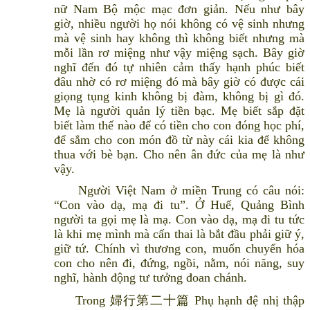
nữ Nam Bộ mộc mạc đơn giản. Nếu như bây
giờ, nhiều người họ nói không có vệ sinh nhưng
mà vệ sinh hay không thì không biết nhưng mà
mỗi lần rơ miệng như vậy miệng sạch. Bây giờ
nghĩ đến đó tự nhiên cảm thấy hạnh phúc biết
đâu nhờ có rơ miệng đó mà bây giờ có được cái
giọng tụng kinh không bị đàm, không bị gì đó.
Mẹ là người quản lý tiền bạc. Mẹ biết sắp đặt
biết làm thế nào để có tiền cho con đóng học phí,
để sắm cho con món đồ từ này cái kia để không
thua với bè bạn. Cho nên ân đức của mẹ là như
vậy.
Người Việt Nam ở miền Trung có câu nói:
“Con vào dạ, mạ đi tu”. Ở Huế, Quảng Bình
người ta gọi mẹ là mạ. Con vào dạ, mạ đi tu tức
là khi mẹ mình mà cấn thai là bắt đầu phải giữ ý,
giữ tứ. Chính vì thương con, muốn chuyển hóa
con cho nên đi, đứng, ngồi, nằm, nói năng, suy
nghĩ, hành động tư tưởng đoan chánh.
Trong 婦行第二十篇 Phụ hạnh đệ nhị thập