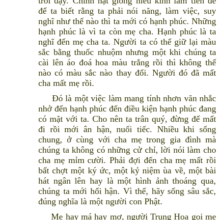
trỗi dậy. Chính hạt giống hiếu kính làm tiền đề
để ta biết rằng ta phải nói năng, làm việc, suy
nghĩ như thế nào thì ta mới có hạnh phúc. Những
hạnh phúc là vì ta còn mẹ cha. Hạnh phúc là ta
nghĩ đến mẹ cha ta. Người ta có thể giữ lại màu
sắc bằng thuốc nhuộm nhưng một khi chúng ta
cài lên áo đoá hoa màu trắng rồi thì không thể
nào có màu sắc nào thay đổi. Người đó đã mất
cha mất mẹ rồi.
Đó là một việc làm mang tính nhơn văn nhắc
nhở đến hạnh phúc đến điều kiện hạnh phúc đang
có mặt với ta. Cho nên ta trân quý, đừng để mất
đi rồi mới ân hận, nuối tiếc. Nhiều khi sống
chung, ở cùng với cha mẹ trong gia đình mà
chúng ta không có những cử chỉ, lời nói làm cho
cha mẹ mỉm cười. Phải đợi đến cha mẹ mất rồi
bất chợt một ký ức, một kỷ niệm ùa về, một bài
hát ngân lên hay là một hình ảnh thoáng qua,
chúng ta mới hối hận. Vì thế, hãy sống sâu sắc,
đúng nghĩa là một người con Phật.
Mẹ hay má hay mợ, người Trung Hoa gọi mẹ