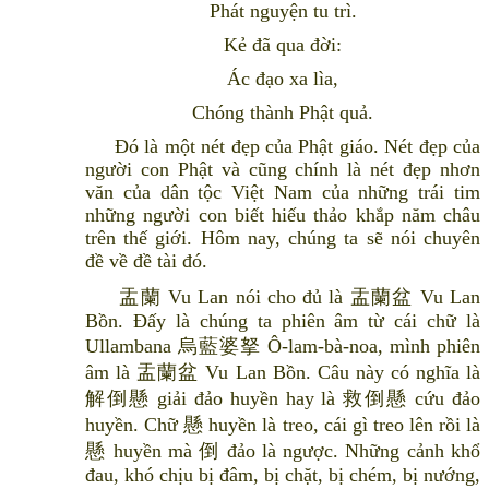
Phát nguyện tu trì.
Kẻ đã qua đời:
Ác đạo xa lìa,
Chóng thành Phật quả.
Đó là một nét đẹp của Phật giáo. Nét đẹp của
người con Phật và cũng chính là nét đẹp nhơn
văn của dân tộc Việt Nam của những trái tim
những người con biết hiếu thảo khắp năm châu
trên thế giới. Hôm nay, chúng ta sẽ nói chuyên
đề về đề tài đó.
盂蘭 Vu Lan nói cho đủ là 盂蘭盆 Vu Lan
Bồn. Đấy là chúng ta phiên âm từ cái chữ là
Ullambana 烏藍婆拏 Ô-lam-bà-noa, mình phiên
âm là 盂蘭盆 Vu Lan Bồn. Câu này có nghĩa là
解倒懸 giải đảo huyền hay là 救倒懸 cứu đảo
huyền. Chữ 懸 huyền là treo, cái gì treo lên rồi là
懸 huyền mà 倒 đảo là ngược. Những cảnh khổ
đau, khó chịu bị đâm, bị chặt, bị chém, bị nướng,