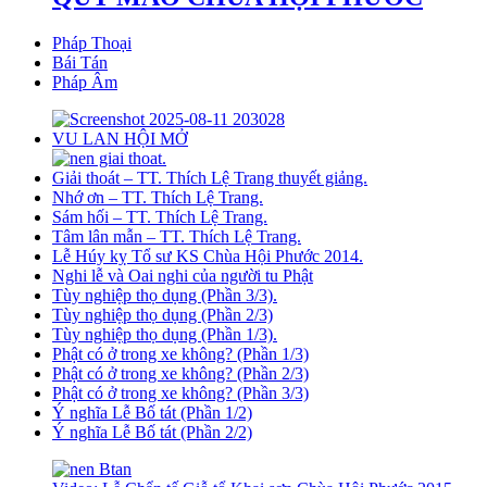
Pháp Thoại
Bái Tán
Pháp Âm
VU LAN HỘI MỞ
Giải thoát – TT. Thích Lệ Trang thuyết giảng.
Nhớ ơn – TT. Thích Lệ Trang.
Sám hối – TT. Thích Lệ Trang.
Tâm lân mẫn – TT. Thích Lệ Trang.
Lễ Húy kỵ Tổ sư KS Chùa Hội Phước 2014.
Nghi lễ và Oai nghi của người tu Phật
Tùy nghiệp thọ dụng (Phần 3/3).
Tùy nghiệp thọ dụng (Phần 2/3)
Tùy nghiệp thọ dụng (Phần 1/3).
Phật có ở trong xe không? (Phần 1/3)
Phật có ở trong xe không? (Phần 2/3)
Phật có ở trong xe không? (Phần 3/3)
Ý nghĩa Lễ Bố tát (Phần 1/2)
Ý nghĩa Lễ Bố tát (Phần 2/2)