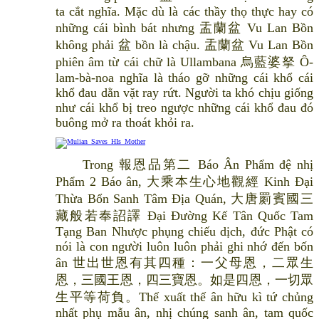
ta cắt nghĩa. Mặc dù là các thầy thọ thực hay có
những cái bình bát nhưng 盂蘭盆 Vu Lan Bồn
không phải 盆 bồn là chậu. 盂蘭盆 Vu Lan Bồn
phiên âm từ cái chữ là Ullambana 烏藍婆拏 Ô-
lam-bà-noa nghĩa là tháo gỡ những cái khổ cái
khổ đau dằn vặt ray rứt. Người ta khó chịu giống
như cái khổ bị treo ngược những cái khổ đau đó
buông mở ra thoát khỏi ra.
Trong 報恩品第二 Báo Ân Phẩm đệ nhị
Phẩm 2 Báo ân, 大乘本生心地觀經 Kinh Đại
Thừa Bổn Sanh Tâm Địa Quán, 大唐罽賓國三
藏般若奉詔譯 Đại Đường Kế Tân Quốc Tam
Tạng Ban Nhược phụng chiếu dịch, đức Phật có
nói là con người luôn luôn phải ghi nhớ đến bốn
ân 世出世恩有其四種：一父母恩，二眾生
恩，三國王恩，四三寶恩。如是四恩，一切眾
生平等荷負。Thế xuất thế ân hữu kì tứ chủng
nhất phụ mẫu ân, nhị chúng sanh ân, tam quốc