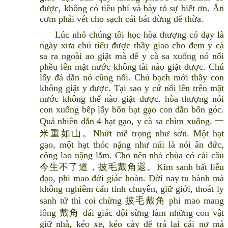
được, không có tiêu phí và bày tỏ sự biết ơn. Ăn
cơm phải vét cho sạch cái bát đừng để thừa.
Lúc nhỏ chúng tôi học hòa thượng có dạy là
ngày xưa chú tiểu được thầy giao cho đem y cà
sa ra ngoài ao giặt mà để y cà sa xuống nó nổi
phều lên mặt nước không tài nào giặt được. Chú
lấy đá dằn nó cũng nổi. Chú bạch mới thầy con
không giặt y được. Tại sao y cứ nổi lên trên mặt
nước không thể nào giặt được. hòa thượng nói
con xuống bếp lấy bốn hạt gạo con dằn bốn góc.
Quả nhiên dằn 4 hạt gạo, y cà sa chìm xuống. 一
米重如山。Nhứt mễ trọng như sơn. Một hạt
gạo, một hạt thóc nặng như núi là nói ân đức,
công lao nặng lắm. Cho nên nhà chùa có cái câu
今生不了道，披毛戴角還。Kim sanh bất liễu
đạo, phi mao đới giác hoàn. Đời nay tu hành mà
không nghiêm cẩn tinh chuyên, giữ giới, thoát ly
sanh tử thì coi chừng 披毛戴角 phi mao mang
lông 戴角 đái giác đội sừng làm những con vật
giữ nhà, kéo xe, kéo cày để trả lại cái nợ mà