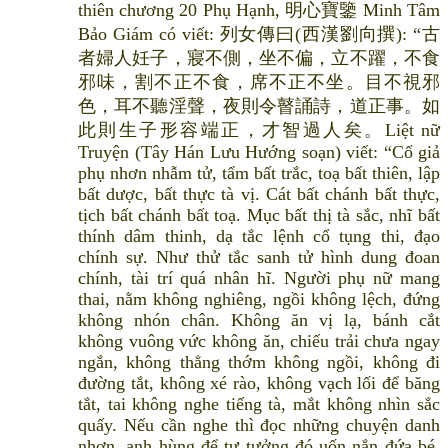
thiên chương 20 Phụ Hạnh, 明心寶鑒 Minh Tâm
Bảo Giám có viết: 列女傳曰(西漢劉向撰): “古
者婦人妊子，寢不側，坐不偏，立不躍，不食
邪味，割不正不食，席不正不坐。目不視邪
色，耳不聽淫聲，夜則令瞽誦詩，道正事。如
此則生子形容端正，才智過人矣。Liệt nữ
Truyện (Tây Hán Lưu Hướng soạn) viết: “Cổ giả
phụ nhơn nhẫm tử, tẩm bất trắc, toạ bất thiên, lập
bất dược, bất thực tà vị. Cát bất chánh bất thực,
tịch bất chánh bất toạ. Mục bất thị tà sắc, nhĩ bất
thính dâm thinh, dạ tắc lệnh cổ tụng thi, đạo
chính sự. Như thử tắc sanh tử hình dung đoan
chính, tài trí quá nhân hĩ. Người phụ nữ mang
thai, nằm không nghiêng, ngồi không lệch, đứng
không nhón chân. Không ăn vị lạ, bánh cắt
không vuông vức không ăn, chiếu trải chưa ngay
ngắn, không thẳng thớm không ngồi, không đi
đường tắt, không xé rào, không vạch lối để băng
tắt, tai không nghe tiếng tà, mắt không nhìn sắc
quấy. Nếu cần nghe thì đọc những chuyện danh
nhơn, anh hùng để tư tưởng đó uốn nắn đứa bé.