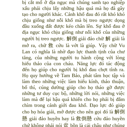
bị cắt mổ ở địa ngục mà chúng sanh tạo nghiệp
xấu phải chịu lấy những hậu quả mà họ đã gây
tạo cho người khác. Cảnh khổ đau đó rất khó khó
chịu giống như nỗi khổ mà bị treo ngược dọng
đầu xuống đất được kéo chân lên. Sự khổ đau ở
địa ngục khó chịu giống như nỗi khổ của những
người bị treo ngược. 解倒 giải đảo chữ 解 giải là
mở ra, chữ 救 cứu là vớt là giúp. Vậy chữ Vu
Lan có nghĩa là nhờ đạo lực thanh tịnh của chư
tăng, của những người tu hành cộng với lòng
hiếu thảo của con cháu. Năng lực đó tác động
đến họ giúp cho người bị khổ đau chợt tỉnh ra.
Họ quy hướng về Tam Bảo, phát tâm học tập và
làm theo những việc làm hiếu kính, thảo thuận,
bố thí, cúng dường giúp cho họ tháo gỡ được
những tư duy cục bộ, những lời nói, những việc
làm mà để lại hậu quả khiến cho họ phải bị đắm
chìm trong cảnh giới đau khổ. Đạo lực đó giúp
cho họ hóa giải, mở được cho nên gọi đó là 解倒
懸 giải đảo huyền hay là 救倒懸 cứu đảo huyền
chứ không phải nói 盆 bồn là cái chậu như chúng