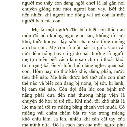
người mẹ thấy con đang ngồi chơi là lại gần nói
chuyện giống như một người bạn vậy. Bởi thế
nên nhiều khi người mẹ đóng vai trò còn là một
người bạn của con.
Mẹ là một người đầu bếp biết con thích ăn
món đó nên không ngại gian lao, không từ cực
khổ, thức khuya, dậy sớm chăm sóc từng miếng
ăn cho con. Mẹ còn là một bác sĩ giỏi. Con cái
nửa đêm nóng hay có gì đó bất thường là người
mẹ tự nhiên biết cách làm sao cho nó thoát khỏi
tình trạng bất ổn vì luôn luôn lắng nghe, quan sát
con. Hôm nay nó thở khò khè, đàm, phân, nước
tiểu thế nào. Mẹ hiểu được hơi thở của con như
thế nào và biết con đang bị nóng, bị sốt, bị lạnh,
bị cảm thế nào. Còn đợi đến lúc con bệnh trở
nặng phải đưa đến nhà thương nhập viện là
chuyện đó hơi bị trễ rồi. Khi nhỏ, tôi khổ nhất là
lúc mà má tôi rơ miệng bằng chanh với muối. Có
miếng vải chấm chấm bắt rơ vào trong miệng
khó chịu lắm, la lên, nhiều khi cắn cái tay của
má mình nữa. Đó là cách làm của một người phụ