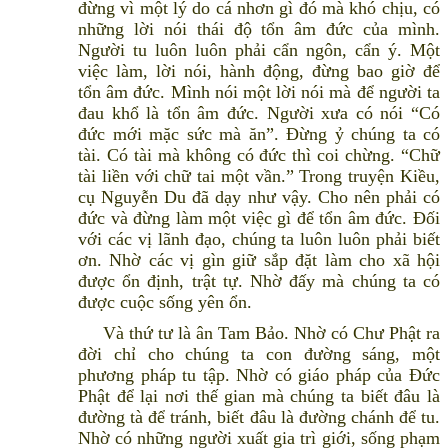
đừng vì một lý do cá nhơn gì đó mà khó chịu, có
những lời nói thái độ tổn âm đức của mình.
Người tu luôn luôn phải cẩn ngôn, cẩn ý. Một
việc làm, lời nói, hành động, đừng bao giờ để
tổn âm đức. Mình nói một lời nói mà để người ta
đau khổ là tổn âm đức. Người xưa có nói “Có
đức mới mặc sức mà ăn”. Đừng ỷ chúng ta có
tài. Có tài mà không có đức thì coi chừng. “Chữ
tài liền với chữ tai một vần.” Trong truyện Kiều,
cụ Nguyễn Du đã dạy như vậy. Cho nên phải có
đức và đừng làm một việc gì để tổn âm đức. Đối
với các vị lãnh đạo, chúng ta luôn luôn phải biết
ơn. Nhờ các vị gìn giữ sắp đặt làm cho xã hội
được ổn định, trật tự. Nhờ đấy mà chúng ta có
được cuộc sống yên ổn.
Và thứ tư là ân Tam Bảo. Nhờ có Chư Phật ra
đời chỉ cho chúng ta con đường sáng, một
phương pháp tu tập. Nhờ có giáo pháp của Đức
Phật để lại nơi thế gian mà chúng ta biết đâu là
đường tà để tránh, biết đâu là đường chánh để tu.
Nhờ có những người xuất gia trì giới, sống phạm