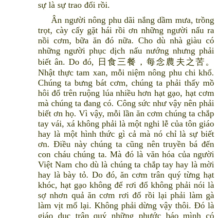
sự là sự trao đổi rồi.
Ân người nông phu dãi nắng dầm mưa, trồng
trọt, cày cấy gặt hái rồi ơn những người nấu ra
nồi cơm, bữa ăn đó nữa. Cho dù nhà giàu có
những người phục dịch nấu nướng nhưng phải
biết ân. Do đó, 日食三餐，每念農夫之苦。
Nhật thực tam xan, mỗi niệm nông phu chi khổ.
Chúng ta bưng bát cơm, chúng ta phải thấy mồ
hôi đổ trên ruộng lúa nhiều hơn hạt gạo, hạt cơm
mà chúng ta đang có. Công sức như vậy nên phải
biết ơn họ. Vì vậy, mỗi lần ăn cơm chúng ta chắp
tay vái, xá không phải là một nghi lễ của tôn giáo
hay là một hình thức gì cả mà nó chỉ là sự biết
ơn. Điều này chúng ta cũng nên truyền bá đến
con cháu chúng ta. Mà đó là văn hóa của người
Việt Nam cho dù là chúng ta chắp tay hay là mời
hay là bày tỏ. Do đó, ăn cơm trân quý từng hạt
khóc, hạt gạo không để rơi đổ không phải nói là
sợ nhơn quả ăn cơm rơi đổ rồi lại phải làm gà
làm vịt mổ lại. Không phải dừng vậy thôi. Đó là
giáo dục trân quý những phước báo mình có