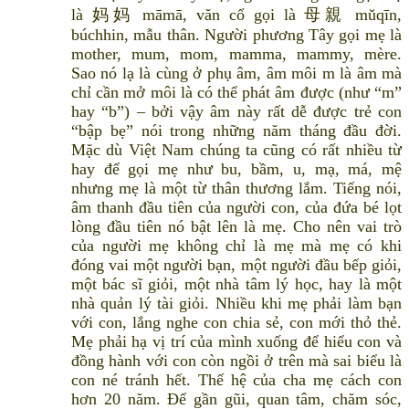
là 妈妈 māmā, văn cổ gọi là 母親 mǔqīn,
búchhin, mẫu thân. Người phương Tây gọi mẹ là
mother, mum, mom, mamma, mammy, mère.
Sao nó lạ là cùng ở phụ âm, âm môi m là âm mà
chỉ cần mở môi là có thể phát âm được (như “m”
hay “b”) – bởi vậy âm này rất dễ được trẻ con
“bập bẹ” nói trong những năm tháng đầu đời.
Mặc dù Việt Nam chúng ta cũng có rất nhiều từ
hay để gọi mẹ như bu, bầm, u, mạ, má, mệ
nhưng mẹ là một từ thân thương lắm. Tiếng nói,
âm thanh đầu tiên của người con, của đứa bé lọt
lòng đầu tiên nó bật lên là mẹ. Cho nên vai trò
của người mẹ không chỉ là mẹ mà mẹ có khi
đóng vai một người bạn, một người đầu bếp giỏi,
một bác sĩ giỏi, một nhà tâm lý học, hay là một
nhà quản lý tài giỏi. Nhiều khi mẹ phải làm bạn
với con, lắng nghe con chia sẻ, con mới thỏ thẻ.
Mẹ phải hạ vị trí của mình xuống để hiểu con và
đồng hành với con còn ngồi ở trên mà sai biểu là
con né tránh hết. Thế hệ của cha mẹ cách con
hơn 20 năm. Để gần gũi, quan tâm, chăm sóc,