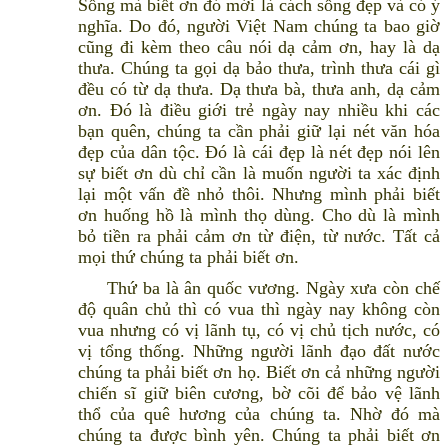
Sống mà biết ơn đó mới là cách sống đẹp và có ý
nghĩa. Do đó, người Việt Nam chúng ta bao giờ
cũng đi kèm theo câu nói dạ cảm ơn, hay là dạ
thưa. Chúng ta gọi dạ bảo thưa, trình thưa cái gì
đều có từ dạ thưa. Dạ thưa bà, thưa anh, dạ cảm
ơn. Đó là điều giới trẻ ngày nay nhiều khi các
bạn quên, chúng ta cần phải giữ lại nét văn hóa
đẹp của dân tộc. Đó là cái đẹp là nét đẹp nói lên
sự biết ơn dù chỉ cần là muốn người ta xác định
lại một vấn đề nhỏ thôi. Nhưng mình phải biết
ơn huống hồ là mình thọ dùng. Cho dù là mình
bỏ tiền ra phải cảm ơn từ điện, từ nước. Tất cả
mọi thứ chúng ta phải biết ơn.
Thứ ba là ân quốc vương. Ngày xưa còn chế
độ quân chủ thì có vua thì ngày nay không còn
vua nhưng có vị lãnh tụ, có vị chủ tịch nước, có
vị tổng thống. Những người lãnh đạo đất nước
chúng ta phải biết ơn họ. Biết ơn cả những người
chiến sĩ giữ biên cương, bờ cõi để bảo vệ lãnh
thổ của quê hương của chúng ta. Nhờ đó mà
chúng ta được bình yên. Chúng ta phải biết ơn