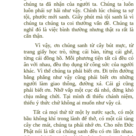
chúng ta đã nhận của người ta. Chúng ta luôn
luôn phải sợ hãi như vậy. Chính lúc chúng ta sợ
tội, phước mới sanh. Giây phút mà tội sanh là vì
chúng ta chúng ta coi thường vấn đề. Chúng ta
nghĩ đó là việc bình thường nhưng thật ra rất là
cẩn thận.
Vì vậy, ơn chúng sanh từ cây bút mực, từ
trang giấy học trò, từng cái bàn, từng cái ghế,
từng cái đồng hồ. Mỗi phương tiện tất cả đều có
ân với nhau, đều thọ dụng từ công sức của người
khác. Vì thế chúng ta phải biết ơn. Đi trên đường
bằng phẳng như vậy cũng phải biết ơn những
người làm giao thông, đường xá. Cái gì cũng
phải biết ơn. Nhỡ vấp một cục đá nhỏ, đừng khó
chịu mắng chửi. Tại mình đi thiếu chánh niệm,
thiếu ý thức chứ không ai muốn như vậy cả.
Tất cả mọi thứ từ một ly nước sạch, có một
bầu không khí trong lành để thở, có một cái tàng
cây che mát, chúng ta phải nhớ ơn. Cho nên Đức
Phật nói là tất cả chúng sanh đều có ơn lẫn nhau.