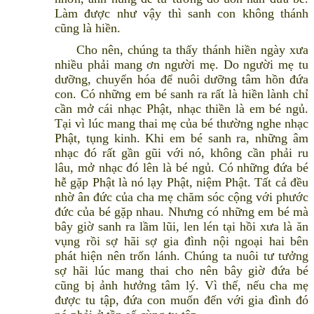
Làm được như vậy thì sanh con không thánh
cũng là hiền.
Cho nên, chúng ta thấy thánh hiền ngày xưa
nhiều phải mang ơn người mẹ. Do người mẹ tu
dưỡng, chuyển hóa để nuôi dưỡng tâm hồn đứa
con. Có những em bé sanh ra rất là hiền lành chỉ
cần mở cái nhạc Phật, nhạc thiền là em bé ngủ.
Tại vì lúc mang thai mẹ của bé thường nghe nhạc
Phật, tụng kinh. Khi em bé sanh ra, những âm
nhạc đó rất gần gũi với nó, không cần phải ru
lâu, mở nhạc đó lên là bé ngủ. Có những đứa bé
hễ gặp Phật là nó lạy Phật, niệm Phật. Tất cả đều
nhờ ân đức của cha mẹ chăm sóc cộng với phước
đức của bé gặp nhau. Nhưng có những em bé mà
bây giờ sanh ra lầm lũi, len lén tại hồi xưa là ăn
vụng rồi sợ hãi sợ gia đình nội ngoại hai bên
phát hiện nên trốn lánh. Chúng ta nuôi tư tưởng
sợ hãi lúc mang thai cho nên bây giờ đứa bé
cũng bị ảnh hưởng tâm lý. Vì thế, nếu cha mẹ
được tu tập, đứa con muốn đến với gia đình đó