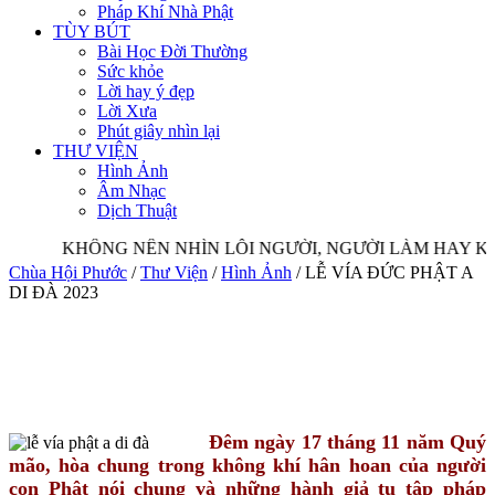
Pháp Khí Nhà Phật
TÙY BÚT
Bài Học Đời Thường
Sức khỏe
Lời hay ý đẹp
Lời Xưa
Phút giây nhìn lại
THƯ VIỆN
Hình Ảnh
Âm Nhạc
Dịch Thuật
KHÔNG NÊN NHÌN LỖI NGƯỜI, NGƯỜI LÀM HAY KH
Chùa Hội Phước
/
Thư Viện
/
Hình Ảnh
/
LỄ VÍA ĐỨC PHẬT A
DI ĐÀ 2023
Đêm ngày 17 tháng 11 năm Quý
mão, hòa chung trong không khí hân hoan của người
con Phật nói chung và những hành giả tu tập pháp