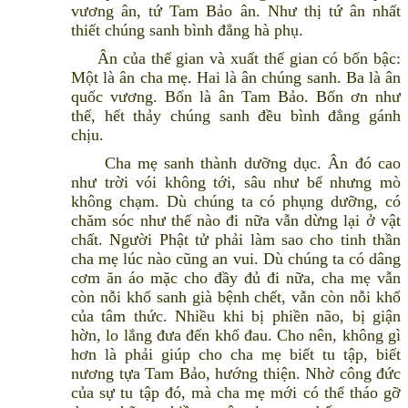
vương ân, tứ Tam Bảo ân. Như thị tứ ân nhất
thiết chúng sanh bình đẳng hà phụ.
Ân của thế gian và xuất thế gian có bốn bậc:
Một là ân cha mẹ. Hai là ân chúng sanh. Ba là ân
quốc vương. Bốn là ân Tam Bảo. Bốn ơn như
thế, hết thảy chúng sanh đều bình đẳng gánh
chịu.
Cha mẹ sanh thành dưỡng dục. Ân đó cao
như trời vói không tới, sâu như bể nhưng mò
không chạm. Dù chúng ta có phụng dưỡng, có
chăm sóc như thế nào đi nữa vẫn dừng lại ở vật
chất. Người Phật tử phải làm sao cho tinh thần
cha mẹ lúc nào cũng an vui. Dù chúng ta có dâng
cơm ăn áo mặc cho đầy đủ đi nữa, cha mẹ vẫn
còn nỗi khổ sanh già bệnh chết, vẫn còn nỗi khổ
của tâm thức. Nhiều khi bị phiền não, bị giận
hờn, lo lắng đưa đến khổ đau. Cho nên, không gì
hơn là phải giúp cho cha mẹ biết tu tập, biết
nương tựa Tam Bảo, hướng thiện. Nhờ công đức
của sự tu tập đó, mà cha mẹ mới có thể tháo gỡ