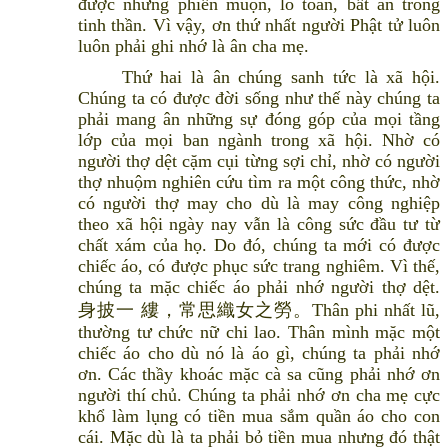
được những phiền muộn, lo toan, bất an trong
tinh thần. Vì vậy, ơn thứ nhất người Phật tử luôn
luôn phải ghi nhớ là ân cha mẹ.
Thứ hai là ân chúng sanh tức là xã hội.
Chúng ta có được đời sống như thế này chúng ta
phải mang ân những sự đóng góp của mọi tầng
lớp của mọi ban ngành trong xã hội. Nhờ có
người thợ dệt cặm cụi từng sợi chỉ, nhờ có người
thợ nhuộm nghiên cứu tìm ra một công thức, nhờ
có người thợ may cho dù là may công nghiệp
theo xã hội ngày nay vẫn là công sức đầu tư từ
chất xám của họ. Do đó, chúng ta mới có được
chiếc áo, có được phục sức trang nghiêm. Vì thế,
chúng ta mặc chiếc áo phải nhớ người thợ dệt.
身披一 縷，常思織女之勞。Thân phi nhất lũ,
thường tư chức nữ chi lao. Thân mình mặc một
chiếc áo cho dù nó là áo gì, chúng ta phải nhớ
ơn. Các thầy khoác mặc cà sa cũng phải nhớ ơn
người thí chủ. Chúng ta phải nhớ ơn cha mẹ cực
khổ làm lụng có tiền mua sắm quần áo cho con
cái. Mặc dù là ta phải bỏ tiền mua nhưng đó thật