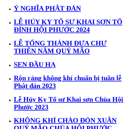
Ý NGHĨA PHẬT ĐẢN
LỄ HÚY KỴ TỔ SƯ KHAI SƠN TỔ
ĐÌNH HỘI PHƯỚC 2024
LỄ TỐNG THÁNH ĐƯA CHƯ
THIÊN NĂM QUÝ MÃO
SEN ĐẦU HẠ
Rộn ràng không khí chuẩn bị tuần lễ
Phật đản 2023
Lễ Húy Kỵ Tổ sư Khai sơn Chùa Hội
Phước 2023
KHÔNG KHÍ CHÀO ĐÓN XUÂN
QUÝ MÃO CHÙA HỘI PHƯỚC