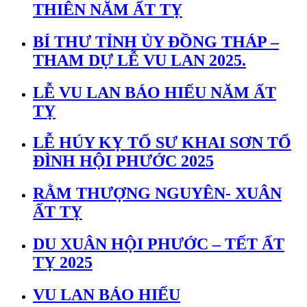
THIÊN NĂM ẤT TỴ
BÍ THƯ TỈNH ỦY ĐỒNG THÁP –
THAM DỰ LỄ VU LAN 2025.
LỄ VU LAN BÁO HIẾU NĂM ẤT
TỴ
LỄ HÚY KỴ TỔ SƯ KHAI SƠN TỔ
ĐÌNH HỘI PHƯỚC 2025
RẰM THƯỢNG NGUYÊN- XUÂN
ẤT TỴ
DU XUÂN HỘI PHƯỚC – TẾT ẤT
TỴ 2025
VU LAN BÁO HIẾU