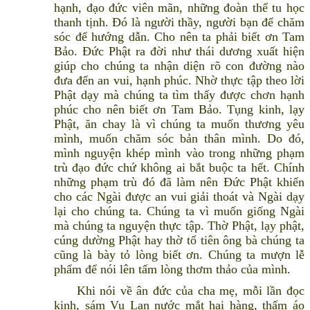
hạnh, đạo đức viên mãn, những đoàn thể tu học
thanh tịnh. Đó là người thầy, người bạn để chăm
sóc để hướng dẫn. Cho nên ta phải biết ơn Tam
Bảo. Đức Phật ra đời như thái dương xuất hiện
giúp cho chúng ta nhận diện rõ con đường nào
đưa đến an vui, hạnh phúc. Nhờ thực tập theo lời
Phật dạy mà chúng ta tìm thấy được chơn hạnh
phúc cho nên biết ơn Tam Bảo. Tụng kinh, lạy
Phật, ăn chay là vì chúng ta muốn thương yêu
mình, muốn chăm sóc bản thân mình. Do đó,
mình nguyện khép mình vào trong những phạm
trù đạo đức chứ không ai bắt buộc ta hết. Chính
những phạm trù đó đã làm nên Đức Phật khiến
cho các Ngài được an vui giải thoát và Ngài dạy
lại cho chúng ta. Chúng ta vì muốn giống Ngài
mà chúng ta nguyện thực tập. Thờ Phật, lạy phật,
cúng dường Phật hay thờ tổ tiên ông bà chúng ta
cũng là bày tỏ lòng biết ơn. Chúng ta mượn lễ
phẩm để nói lên tấm lòng thơm thảo của mình.
Khi nói về ân đức của cha mẹ, mỗi lần đọc
kinh, sám Vu Lan nước mắt hai hàng, thấm áo