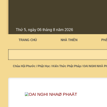
Thứ 5, ngày 06 tháng 8 năm 2026
TRANG CHỦ
NHÀ THIỀN
PH
Chùa Hội Phước
/
Phật Học
/
Kiến Thức Phật Pháp
/
OAI NGHI NHÀ P