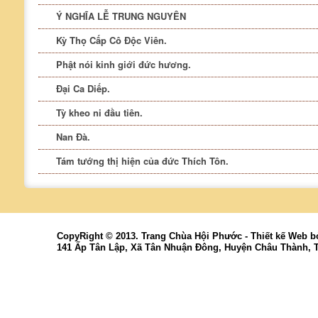
Ý NGHĨA LỄ TRUNG NGUYÊN
Kỳ Thọ Cấp Cô Độc Viên.
Phật nói kinh giới đức hương.
Đại Ca Diếp.
Tỳ kheo ni đầu tiên.
Nan Đà.
Tám tướng thị hiện của đức Thích Tôn.
CopyRight © 2013. Trang Chùa Hội Phước -
Thiết kế Web
b
141 Ấp Tân Lập, Xã Tân Nhuận Đông, Huyện Châu Thành, 