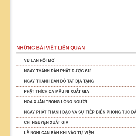
NHỮNG BÀI VIẾT LIÊN QUAN
VU LAN HỘI MỞ
NGÀY THÁNH ĐẢN PHẬT DƯỢC SƯ
NGÀY THÁNH ĐẢN BỒ TÁT ĐỊA TẠNG
PHẬT THÍCH CA MÂU NI XUẤT GIA
HOA XUÂN TRONG LÒNG NGƯỜI
NGÀY PHẬT THÀNH ĐẠO VÀ SỰ TIẾP BIẾN PHONG TỤC D
CHÍ NGUYỆN XUẤT GIA
LỄ NGHI CĂN BẢN KHI VÀO TỰ VIỆN