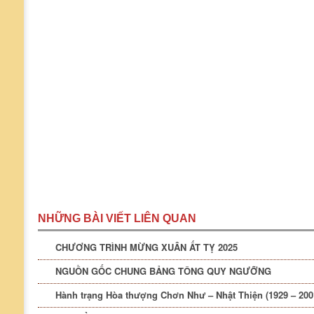
NHỮNG BÀI VIẾT LIÊN QUAN
CHƯƠNG TRÌNH MỪNG XUÂN ẤT TỴ 2025
NGUỒN GỐC CHUNG BẢNG TÔNG QUY NGƯỠNG
Hành trạng Hòa thượng Chơn Như – Nhật Thiện (1929 – 200