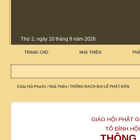
Thứ 2, ngày 10 tháng 8 năm 2026
TRANG CHỦ
NHÀ THIỀN
PH
Chùa Hội Phước
/
Nhà Thiền
/
THÔNG BẠCH ĐẠI LỄ PHẬT ĐẢN
GIÁO HỘI PHẬT G
TỔ ĐÌNH HỘ
THÔNG