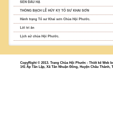
SEN ĐẦU HẠ
THÔNG BẠCH LỄ HÚY KỴ TỔ SƯ KHAI SƠN
Hành trạng Tổ sư Khai sơn Chùa Hội Phước.
Lời tri ân
Lịch sử chùa Hội Phước.
CopyRight © 2013. Trang Chùa Hội Phước -
Thiết kế Web
b
141 Ấp Tân Lập, Xã Tân Nhuận Đông, Huyện Châu Thành, 