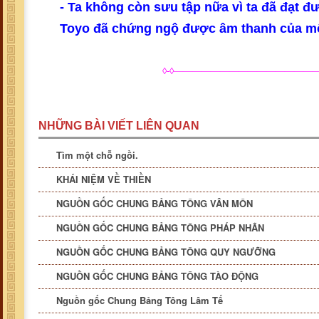
- Ta không còn sưu tập nữa vì ta đã đạt 
Toyo đã chứng ngộ được âm thanh của mộ
◊-◊————————————————
NHỮNG BÀI VIẾT LIÊN QUAN
Tìm một chỗ ngồi.
KHÁI NIỆM VỀ THIỀN
NGUỒN GỐC CHUNG BẢNG TÔNG VÂN MÔN
NGUỒN GỐC CHUNG BẢNG TÔNG PHÁP NHÃN
NGUỒN GỐC CHUNG BẢNG TÔNG QUY NGƯỠNG
NGUỒN GỐC CHUNG BẢNG TÔNG TÀO ĐỘNG
Nguồn gốc Chung Bảng Tông Lâm Tế