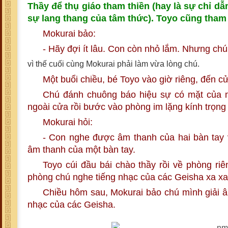
Thầy để thụ giáo tham thiền (hay là sự chỉ 
sự lang thang của tâm thức). Toyo cũng tham 
Mokurai bảo:
- Hãy đợi ít lâu. Con còn nhỏ lắm. Nhưng chú
vì thế cuối cùng Mokurai phải làm vừa lòng chú.
Một buổi chiều, bé Toyo vào giờ riêng, đến c
Chú đánh chuông báo hiệu sự có mặt của m
ngoài cửa rồi bước vào phòng im lặng kính trọng
Mokurai hỏi:
- Con nghe được âm thanh của hai bàn tay 
âm thanh của một bàn tay.
Toyo cúi đầu bái chào thầy rồi về phòng ri
phòng chú nghe tiếng nhạc của các Geisha xa xa b
Chiều hôm sau, Mokurai bảo chú mình giải â
nhạc của các Geisha.