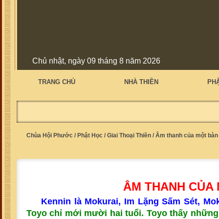
Chủ nhật, ngày 09 tháng 8 năm 2026
TRANG CHỦ
NHÀ THIỀN
PH
Chùa Hội Phước
/
Phật Học
/
Giai Thoại Thiền
/
Âm thanh của một bàn 
ÂM THANH CỦA 
Kennin là Mokurai, Im Lặng Sấm Sét, Mok
Toyo chỉ mới mười hai tuổi. Toyo thấy những