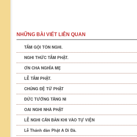
NHỮNG BÀI VIẾT LIÊN QUAN
TẮM GỘI TÔN NGHI.
NGHI THỨC TẮM PHẬT.
ƠN CHA NGHĨA MẸ
LỄ TẮM PHẬT.
CHÚNG ĐỆ TỬ PHẬT
ĐỨC TƯỚNG TĂNG NI
OAI NGHI NHÀ PHẬT
LỄ NGHI CĂN BẢN KHI VÀO TỰ VIỆN
Lễ Thánh đản Phật A Di Đà.