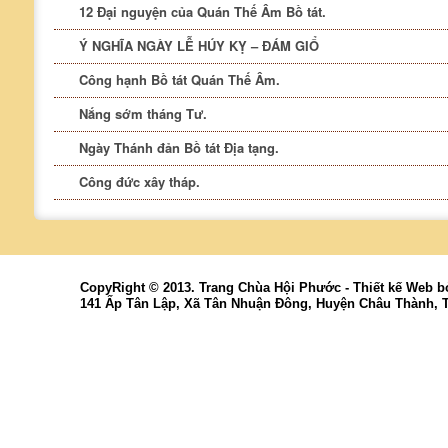
12 Đại nguyện của Quán Thế Âm Bồ tát.
Ý NGHĨA NGÀY LỄ HÚY KỴ – ĐÁM GIỔ
Công hạnh Bồ tát Quán Thế Âm.
Nắng sớm tháng Tư.
Ngày Thánh đản Bồ tát Địa tạng.
Công đức xây tháp.
CopyRight © 2013. Trang Chùa Hội Phước -
Thiết kế Web
b
141 Ấp Tân Lập, Xã Tân Nhuận Đông, Huyện Châu Thành, 