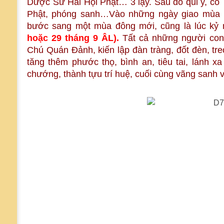
Dược Sư Hải Hội Phật… 3 lạy. Sau đó qui y, có
Phật, phóng sanh…Vào những ngày giao mùa nầy
bước sang một mùa đông mới, cũng là lúc kỷ
hoặc 29 tháng 9 ÂL).
Tất cả những người con 
Chú Quán Đảnh, kiến lập đàn tràng, đốt đèn, t
tăng thêm phước thọ, bình an, tiêu tai, lánh x
chướng, thành tựu trí huệ, cuối cùng vãng sanh 