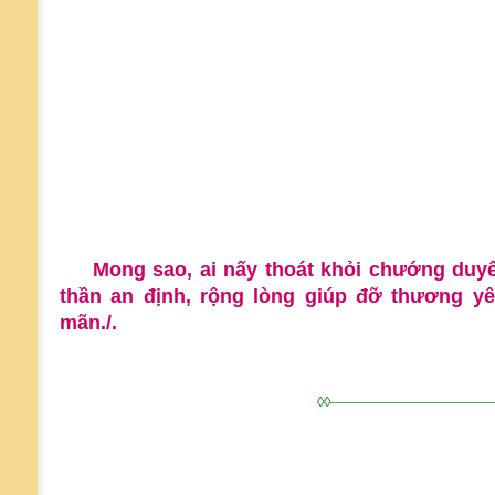
Mong sao, ai nấy thoát khỏi chướng duy
thần an định, rộng lòng giúp đỡ thương y
mãn./.
◊◊———————————