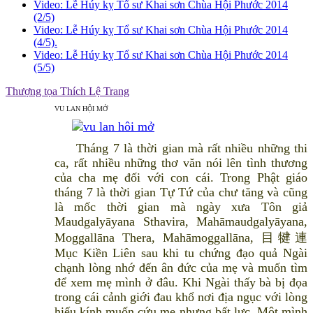
Video: Lễ Húy kỵ Tổ sư Khai sơn Chùa Hội Phước 2014
(2/5)
Video: Lễ Húy kỵ Tổ sư Khai sơn Chùa Hội Phước 2014
(4/5).
Video: Lễ Húy kỵ Tổ sư Khai sơn Chùa Hội Phước 2014
(5/5)
Thượng tọa Thích Lệ Trang
VU LAN HỘI MỞ
Tháng 7 là thời gian mà rất nhiều những thi
ca, rất nhiều những thơ văn nói lên tình thương
của cha mẹ đối với con cái. Trong Phật giáo
tháng 7 là thời gian Tự Tứ của chư tăng và cũng
là mốc thời gian mà ngày xưa Tôn giả
Maudgalyāyana Sthavira, Mahāmaudgalyāyana,
Moggallāna Thera, Mahāmoggallāna, 目犍連
Mục Kiền Liên sau khi tu chứng đạo quả Ngài
chạnh lòng nhớ đến ân đức của mẹ và muốn tìm
để xem mẹ mình ở đâu. Khi Ngài thấy bà bị đọa
trong cái cảnh giới đau khổ nơi địa ngục với lòng
hiếu kính muốn cứu mẹ nhưng bất lực. Một mình