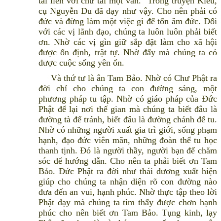
tài liền với chữ tai một vần.” Trong truyện Kiều,
cụ Nguyễn Du đã dạy như vậy. Cho nên phải có
đức và đừng làm một việc gì để tổn âm đức. Đối
với các vị lãnh đạo, chúng ta luôn luôn phải biết
ơn. Nhờ các vị gìn giữ sắp đặt làm cho xã hội
được ổn định, trật tự. Nhờ đấy mà chúng ta có
được cuộc sống yên ổn.
Và thứ tư là ân Tam Bảo. Nhờ có Chư Phật ra
đời chỉ cho chúng ta con đường sáng, một
phương pháp tu tập. Nhờ có giáo pháp của Đức
Phật để lại nơi thế gian mà chúng ta biết đâu là
đường tà để tránh, biết đâu là đường chánh để tu.
Nhờ có những người xuất gia trì giới, sống phạm
hạnh, đạo đức viên mãn, những đoàn thể tu học
thanh tịnh. Đó là người thầy, người bạn để chăm
sóc để hướng dẫn. Cho nên ta phải biết ơn Tam
Bảo. Đức Phật ra đời như thái dương xuất hiện
giúp cho chúng ta nhận diện rõ con đường nào
đưa đến an vui, hạnh phúc. Nhờ thực tập theo lời
Phật dạy mà chúng ta tìm thấy được chơn hạnh
phúc cho nên biết ơn Tam Bảo. Tụng kinh, lạy