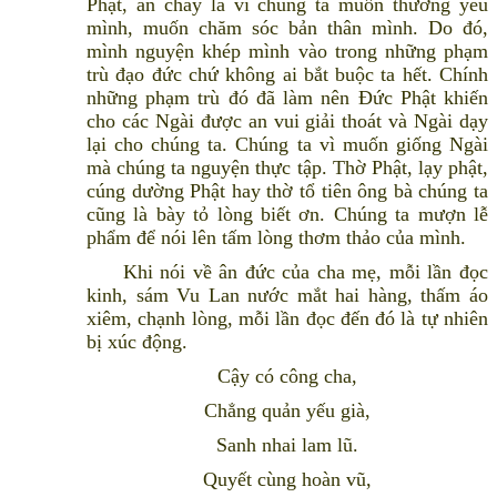
Phật, ăn chay là vì chúng ta muốn thương yêu
mình, muốn chăm sóc bản thân mình. Do đó,
mình nguyện khép mình vào trong những phạm
trù đạo đức chứ không ai bắt buộc ta hết. Chính
những phạm trù đó đã làm nên Đức Phật khiến
cho các Ngài được an vui giải thoát và Ngài dạy
lại cho chúng ta. Chúng ta vì muốn giống Ngài
mà chúng ta nguyện thực tập. Thờ Phật, lạy phật,
cúng dường Phật hay thờ tổ tiên ông bà chúng ta
cũng là bày tỏ lòng biết ơn. Chúng ta mượn lễ
phẩm để nói lên tấm lòng thơm thảo của mình.
Khi nói về ân đức của cha mẹ, mỗi lần đọc
kinh, sám Vu Lan nước mắt hai hàng, thấm áo
xiêm, chạnh lòng, mỗi lần đọc đến đó là tự nhiên
bị xúc động.
Cậy có công cha,
Chẳng quản yếu già,
Sanh nhai lam lũ.
Quyết cùng hoàn vũ,