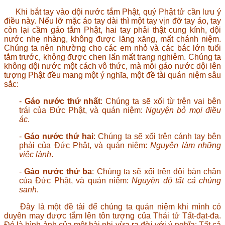
Khi bắt tay vào dội nước tắm Phật, quý Phật tử cần lưu ý
điều này. Nếu lỡ mặc áo tay dài thì một tay vịn đỡ tay áo, tay
còn lại cầm gáo tắm Phật, hai tay phải thật cung kính, dội
nước nhẹ nhàng, không được lăng xăng, mất chánh niệm.
Chúng ta nên nhường cho các em nhỏ và các bác lớn tuổi
tắm trước, không được chen lấn mất trang nghiêm. Chúng ta
không dội nước một cách vô thức, mà mỗi gáo nước dội lên
tượng Phật đều mang một ý nghĩa, một đề tài quán niệm sâu
sắc:
-
Gáo nước thứ nhất
: Chúng ta sẽ xối từ trên vai bên
trái của Đức Phật, và quán niệm:
Nguyện bỏ mọi điều
ác
.
-
Gáo nước thứ hai
: Chúng ta sẽ xối trên cánh tay bên
phải của Đức Phật, và quán niệm:
Nguyện làm những
việc lành
.
-
Gáo nước thứ ba
: Chúng ta sẽ xối trên đôi bàn chân
của Đức Phật, và quán niệm:
Nguyện độ tất cả chúng
sanh
.
Đây là một đề tài để chúng ta quán niệm khi mình có
duyên may được tắm lên tôn tượng của Thái tử Tất-đạt-đa.
Đó là hình ảnh của một hài nhi vừa ra đời với ý nghĩa: Tất cả