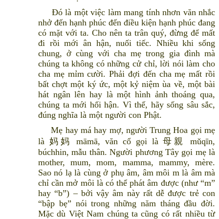
Đó là một việc làm mang tính nhơn văn nhắc
nhở đến hạnh phúc đến điều kiện hạnh phúc đang
có mặt với ta. Cho nên ta trân quý, đừng để mất
đi rồi mới ân hận, nuối tiếc. Nhiều khi sống
chung, ở cùng với cha mẹ trong gia đình mà
chúng ta không có những cử chỉ, lời nói làm cho
cha mẹ mỉm cười. Phải đợi đến cha mẹ mất rồi
bất chợt một ký ức, một kỷ niệm ùa về, một bài
hát ngân lên hay là một hình ảnh thoáng qua,
chúng ta mới hối hận. Vì thế, hãy sống sâu sắc,
đúng nghĩa là một người con Phật.
Mẹ hay má hay mợ, người Trung Hoa gọi mẹ
là 妈妈 māmā, văn cổ gọi là 母親 mǔqīn,
búchhin, mẫu thân. Người phương Tây gọi mẹ là
mother, mum, mom, mamma, mammy, mère.
Sao nó lạ là cùng ở phụ âm, âm môi m là âm mà
chỉ cần mở môi là có thể phát âm được (như “m”
hay “b”) – bởi vậy âm này rất dễ được trẻ con
“bập bẹ” nói trong những năm tháng đầu đời.
Mặc dù Việt Nam chúng ta cũng có rất nhiều từ