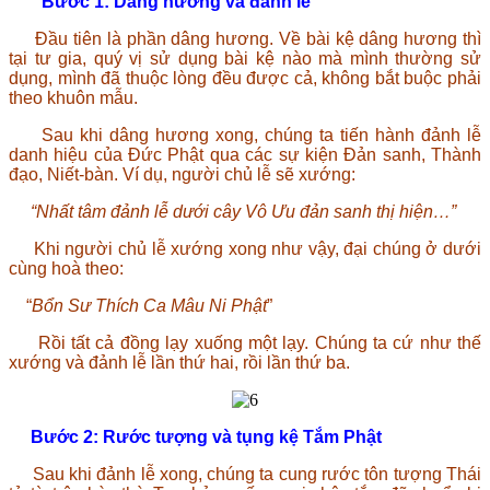
Bước 1
: Dâng hương và đảnh lễ
Đầu tiên là phần dâng hương. Về bài kệ dâng hương thì
tại tư gia, quý vị sử dụng bài kệ nào mà mình thường sử
dụng, mình đã thuộc lòng đều được cả, không bắt buộc phải
theo khuôn mẫu.
Sau khi dâng hương xong, chúng ta tiến hành đảnh lễ
danh hiệu của Đức Phật qua các sự kiện Đản sanh, Thành
đạo, Niết-bàn. Ví dụ, người chủ lễ sẽ xướng:
“Nhất tâm đảnh lễ dưới cây Vô Ưu đản sanh thị hiện…”
Khi người chủ lễ xướng xong như vậy, đại chúng ở dưới
cùng hoà theo:
“
Bổn Sư Thích Ca Mâu Ni Phật
”
Rồi tất cả đồng lạy xuống một lạy. Chúng ta cứ như thế
xướng và đảnh lễ lần thứ hai, rồi lần thứ ba.
Bước 2
: Rước tượng và tụng kệ Tắm Phật
Sau khi đảnh lễ xong, chúng ta cung rước tôn tượng Thái