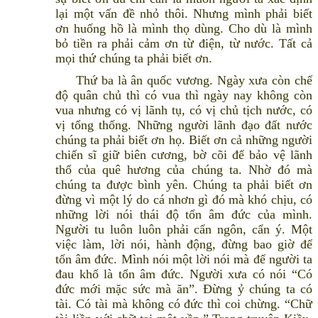
lại một vấn đề nhỏ thôi. Nhưng mình phải biết
ơn huống hồ là mình thọ dùng. Cho dù là mình
bỏ tiền ra phải cảm ơn từ điện, từ nước. Tất cả
mọi thứ chúng ta phải biết ơn.
Thứ ba là ân quốc vương. Ngày xưa còn chế
độ quân chủ thì có vua thì ngày nay không còn
vua nhưng có vị lãnh tụ, có vị chủ tịch nước, có
vị tổng thống. Những người lãnh đạo đất nước
chúng ta phải biết ơn họ. Biết ơn cả những người
chiến sĩ giữ biên cương, bờ cõi để bảo vệ lãnh
thổ của quê hương của chúng ta. Nhờ đó mà
chúng ta được bình yên. Chúng ta phải biết ơn
đừng vì một lý do cá nhơn gì đó mà khó chịu, có
những lời nói thái độ tổn âm đức của mình.
Người tu luôn luôn phải cẩn ngôn, cẩn ý. Một
việc làm, lời nói, hành động, đừng bao giờ để
tổn âm đức. Mình nói một lời nói mà để người ta
đau khổ là tổn âm đức. Người xưa có nói “Có
đức mới mặc sức mà ăn”. Đừng ỷ chúng ta có
tài. Có tài mà không có đức thì coi chừng. “Chữ