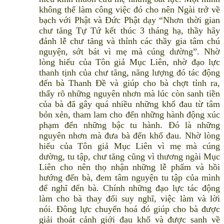
không thể làm công việc đó cho nên Ngài trở về
bạch với Phật và Đức Phật dạy “Nhơn thời gian
chư tăng Tự Tứ kết thúc 3 tháng hạ, thầy hãy
đảnh lễ chư tăng và thỉnh các thầy gia tâm chú
nguyện, sớt bát vì mẹ mà cúng dường”. Nhờ
lòng hiếu của Tôn giả Mục Liên, nhờ đạo lực
thanh tịnh của chư tăng, năng lượng đó tác động
đến bà Thanh Đề và giúp cho bà chợt tỉnh ra,
thấy rõ những nguyên nhơn mà lúc còn sanh tiền
của bà đã gây quá nhiều những khổ đau từ tâm
bỏn xẻn, tham lam cho đến những hành động xúc
phạm đến những bậc tu hành. Đó là những
nguyên nhơn mà đưa bà đến khổ đau. Nhờ lòng
hiếu của Tôn giả Mục Liên vì mẹ mà cúng
dường, tu tập, chư tăng cũng vì thương ngài Mục
Liên cho nên thọ nhận những lễ phẩm và hồi
hướng đến bà, đem tâm nguyện tu tập của mình
để nghĩ đến bà. Chính những đạo lực tác động
làm cho bà thay đổi suy nghĩ, việc làm và lời
nói. Đông lực chuyển hoá đó giúp cho bà được
giải thoát cảnh giới đau khổ và được sanh về