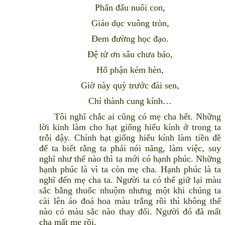
Phấn đấu nuôi con,
Giáo dục vuông tròn,
Ðem đường học đạo.
Ðệ tử ơn sâu chưa báo,
Hổ phận kém hèn,
Giờ này quỳ trước đài sen,
Chí thành cung kính…
Tôi nghĩ chắc ai cũng có mẹ cha hết. Những
lời kinh làm cho hạt giống hiếu kính ở trong ta
trỗi dậy. Chính hạt giống hiếu kính làm tiền đề
để ta biết rằng ta phải nói năng, làm việc, suy
nghĩ như thế nào thì ta mới có hạnh phúc. Những
hạnh phúc là vì ta còn mẹ cha. Hạnh phúc là ta
nghĩ đến mẹ cha ta. Người ta có thể giữ lại màu
sắc bằng thuốc nhuộm nhưng một khi chúng ta
cài lên áo đoá hoa màu trắng rồi thì không thể
nào có màu sắc nào thay đổi. Người đó đã mất
cha mất mẹ rồi.