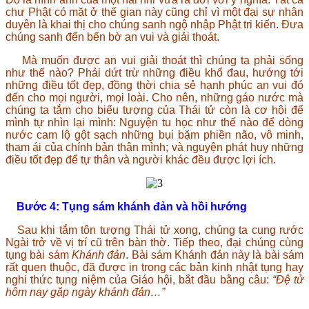
chư Phật có mặt ở thế gian này cũng chỉ vì một đại sự nhân
duyên là khai thị cho chúng sanh ngộ nhập Phật tri kiến. Đưa
chúng sanh đến bến bờ an vui và giải thoát.
Mà muốn được an vui giải thoát thì chúng ta phải sống
như thế nào? Phải dứt trừ những điều khổ đau, hướng tới
những điều tốt đẹp, đồng thời chia sẻ hạnh phúc an vui đó
đến cho mọi người, mọi loài. Cho nên, những gáo nước mà
chúng ta tắm cho biểu tượng của Thái tử còn là cơ hội để
mình tự nhìn lại mình: Nguyện tu học như thế nào để dòng
nước cam lộ gột sạch những bụi bặm phiền não, vô minh,
tham ái của chính bản thân mình; và nguyện phát huy những
điều tốt đẹp để tự thân và người khác đều được lợi ích.
Bước 4
: Tụng sám khánh đản và hồi hướng
Sau khi tắm tôn tượng Thái tử xong, chúng ta cung rước
Ngài trở về vị trí cũ trên bàn thờ. Tiếp theo, đại chúng cùng
tụng bài sám
Khánh đản
. Bài sám Khánh đản này là bài sám
rất quen thuộc, đã được in trong các bản kinh nhật tụng hay
nghi thức tụng niệm của Giáo hội, bắt đầu bằng câu:
“Đệ tử
hôm nay gặp ngày khánh đản…”