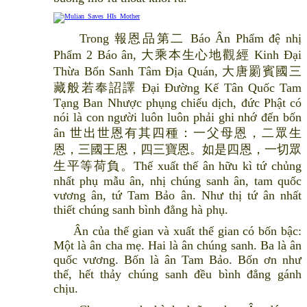
Trong 報恩品第二 Báo Ân Phẩm đệ nhị
Phẩm 2 Báo ân, 大乘本生心地觀經 Kinh Đại
Thừa Bổn Sanh Tâm Địa Quán, 大唐罽賓國三
藏般若奉詔譯 Đại Đường Kế Tân Quốc Tam
Tạng Ban Nhược phụng chiếu dịch, đức Phật có
nói là con người luôn luôn phải ghi nhớ đến bốn
ân 世出世恩有其四種：一父母恩，二眾生
恩，三國王恩，四三寶恩。如是四恩，一切眾
生平等荷負。Thế xuất thế ân hữu kì tứ chủng
nhất phụ mẫu ân, nhị chúng sanh ân, tam quốc
vương ân, tứ Tam Bảo ân. Như thị tứ ân nhất
thiết chúng sanh bình đẳng hà phụ.
Ân của thế gian và xuất thế gian có bốn bậc:
Một là ân cha mẹ. Hai là ân chúng sanh. Ba là ân
quốc vương. Bốn là ân Tam Bảo. Bốn ơn như
thế, hết thảy chúng sanh đều bình đẳng gánh
chịu.