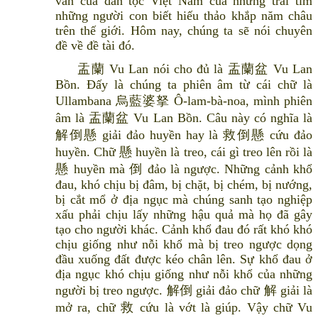
văn của dân tộc Việt Nam của những trái tim
những người con biết hiếu thảo khắp năm châu
trên thế giới. Hôm nay, chúng ta sẽ nói chuyên
đề về đề tài đó.
盂蘭 Vu Lan nói cho đủ là 盂蘭盆 Vu Lan
Bồn. Đấy là chúng ta phiên âm từ cái chữ là
Ullambana 烏藍婆拏 Ô-lam-bà-noa, mình phiên
âm là 盂蘭盆 Vu Lan Bồn. Câu này có nghĩa là
解倒懸 giải đảo huyền hay là 救倒懸 cứu đảo
huyền. Chữ 懸 huyền là treo, cái gì treo lên rồi là
懸 huyền mà 倒 đảo là ngược. Những cảnh khổ
đau, khó chịu bị đâm, bị chặt, bị chém, bị nướng,
bị cắt mổ ở địa ngục mà chúng sanh tạo nghiệp
xấu phải chịu lấy những hậu quả mà họ đã gây
tạo cho người khác. Cảnh khổ đau đó rất khó khó
chịu giống như nỗi khổ mà bị treo ngược dọng
đầu xuống đất được kéo chân lên. Sự khổ đau ở
địa ngục khó chịu giống như nỗi khổ của những
người bị treo ngược. 解倒 giải đảo chữ 解 giải là
mở ra, chữ 救 cứu là vớt là giúp. Vậy chữ Vu