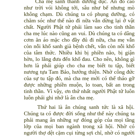
Cha mẹ sanh thành dưỡng dục. Ân đó cao
như trời vói không tới, sâu như bể nhưng mò
không chạm. Dù chúng ta có phụng dưỡng, có
chăm sóc như thế nào đi nữa vẫn dừng lại ở vật
chất. Người Phật tử phải làm sao cho tinh thần
cha mẹ lúc nào cũng an vui. Dù chúng ta có dâng
cơm ăn áo mặc cho đầy đủ đi nữa, cha mẹ vẫn
còn nỗi khổ sanh già bệnh chết, vẫn còn nỗi khổ
của tâm thức. Nhiều khi bị phiền não, bị giận
hờn, lo lắng đưa đến khổ đau. Cho nên, không gì
hơn là phải giúp cho cha mẹ biết tu tập, biết
nương tựa Tam Bảo, hướng thiện. Nhờ công đức
của sự tu tập đó, mà cha mẹ mới có thể tháo gỡ
được những phiền muộn, lo toan, bất an trong
tinh thần. Vì vậy, ơn thứ nhất người Phật tử luôn
luôn phải ghi nhớ là ân cha mẹ.
Thứ hai là ân chúng sanh tức là xã hội.
Chúng ta có được đời sống như thế này chúng ta
phải mang ân những sự đóng góp của mọi tầng
lớp của mọi ban ngành trong xã hội. Nhờ có
người thợ dệt cặm cụi từng sợi chỉ, nhờ có người