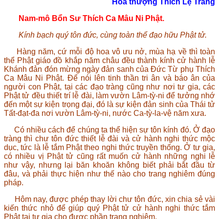
Hòa thượng Thích Lệ Trang
Nam-mô Bổn Sư Thích Ca Mâu Ni Phật.
Kính bạch quý tôn đức, cùng toàn thể đạo hữu Phật tử.
Hàng năm, cứ mỗi độ hoa vô ưu nở, mùa hạ về thì toàn
thể Phật giáo đồ khắp năm châu đều thành kính cử hành lễ
Khánh đản đón mừng ngày đản sanh của Đức Từ phụ Thích
Ca Mâu Ni Phật. Để nói lên tinh thần tri ân và báo ân của
người con Phật, tại các đạo tràng cũng như nơi tư gia, các
Phật tử đều thiết trí lễ đài, làm vườn Lâm-tỳ-ni để tưởng nhớ
đến một sự kiện trọng đại, đó là sự kiện đản sinh của Thái tử
Tất-đạt-đa nơi vườn Lâm-tỳ-ni, nước Ca-tỳ-la-vệ năm xưa.
Có nhiều cách để chúng ta thể hiện sự tôn kính đó. Ở đạo
tràng thì chư tôn đức thiết lễ đài và cử hành nghi thức mộc
dục, tức là lễ tắm Phật theo nghi thức truyền thống. Ở tư gia,
có nhiều vị Phật tử cũng rất muốn cử hành những nghi lễ
như vậy, nhưng lại băn khoăn không biết phải bắt đầu từ
đâu, và phải thực hiện như thế nào cho trang nghiêm đúng
pháp.
Hôm nay, được phép thay lời chư tôn đức, xin chia sẻ vài
kiến thức nhỏ để giúp quý Phật tử cử hành nghi thức tắm
Phật tại tư gia cho được phần trang nghiêm.