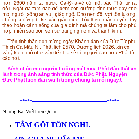
hơn 2600 năm tại nước Ca-tỳ-la-vệ có một bậc Thái tử ra
đời, Ngài đã tầm đạo để đem con đường tỉnh thức dạy cho
mọi người sống an vui, giác ngộ. Cho nên đối với tôn tượng,
chúng ta đừng bị kẹt vào giáo điều. Tùy theo nhân duyên, tùy
theo hoàn cảnh sống của gia đình mà chúng ta làm cho phù
hợp, miễn sao trọn vẹn sự trang nghiêm và thành kính.
Trên tinh thần đón mừng ngày Khánh đản của Đức Từ phụ
Thích Ca Mâu Ni, Phật lịch 2570, Dương lịch 2026, xin có
vài ý kiến nhỏ như vậy để chia sẻ cùng quý đạo hữu Phật tử
các nơi.
Kính chúc mọi người hưởng một mùa Phật đản thật an
lành trong ánh sáng tỉnh thức của Đức Phật. Nguyện
Đức Phật luôn đản sanh trong chúng ta mỗi ngày./.
*****———————————————*****
Những Bài Viết Liên Quan
TẮM GỘI TÔN NGHI.