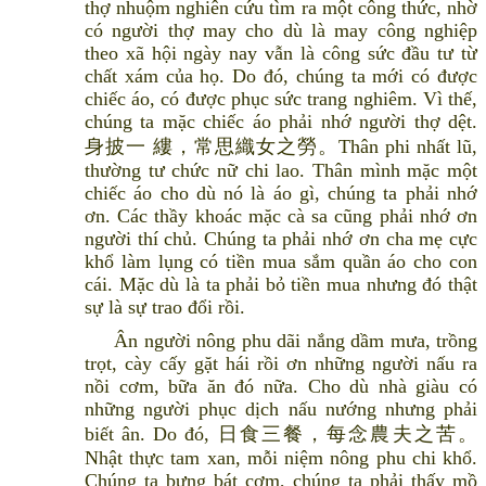
thợ nhuộm nghiên cứu tìm ra một công thức, nhờ
có người thợ may cho dù là may công nghiệp
theo xã hội ngày nay vẫn là công sức đầu tư từ
chất xám của họ. Do đó, chúng ta mới có được
chiếc áo, có được phục sức trang nghiêm. Vì thế,
chúng ta mặc chiếc áo phải nhớ người thợ dệt.
身披一 縷，常思織女之勞。Thân phi nhất lũ,
thường tư chức nữ chi lao. Thân mình mặc một
chiếc áo cho dù nó là áo gì, chúng ta phải nhớ
ơn. Các thầy khoác mặc cà sa cũng phải nhớ ơn
người thí chủ. Chúng ta phải nhớ ơn cha mẹ cực
khổ làm lụng có tiền mua sắm quần áo cho con
cái. Mặc dù là ta phải bỏ tiền mua nhưng đó thật
sự là sự trao đổi rồi.
Ân người nông phu dãi nắng dầm mưa, trồng
trọt, cày cấy gặt hái rồi ơn những người nấu ra
nồi cơm, bữa ăn đó nữa. Cho dù nhà giàu có
những người phục dịch nấu nướng nhưng phải
biết ân. Do đó, 日食三餐，每念農夫之苦。
Nhật thực tam xan, mỗi niệm nông phu chi khổ.
Chúng ta bưng bát cơm, chúng ta phải thấy mồ