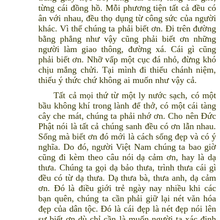
từng cái đồng hồ. Mỗi phương tiện tất cả đều có
ân với nhau, đều thọ dụng từ công sức của người
khác. Vì thế chúng ta phải biết ơn. Đi trên đường
bằng phẳng như vậy cũng phải biết ơn những
người làm giao thông, đường xá. Cái gì cũng
phải biết ơn. Nhỡ vấp một cục đá nhỏ, đừng khó
chịu mắng chửi. Tại mình đi thiếu chánh niệm,
thiếu ý thức chứ không ai muốn như vậy cả.
Tất cả mọi thứ từ một ly nước sạch, có một
bầu không khí trong lành để thở, có một cái tàng
cây che mát, chúng ta phải nhớ ơn. Cho nên Đức
Phật nói là tất cả chúng sanh đều có ơn lẫn nhau.
Sống mà biết ơn đó mới là cách sống đẹp và có ý
nghĩa. Do đó, người Việt Nam chúng ta bao giờ
cũng đi kèm theo câu nói dạ cảm ơn, hay là dạ
thưa. Chúng ta gọi dạ bảo thưa, trình thưa cái gì
đều có từ dạ thưa. Dạ thưa bà, thưa anh, dạ cảm
ơn. Đó là điều giới trẻ ngày nay nhiều khi các
bạn quên, chúng ta cần phải giữ lại nét văn hóa
đẹp của dân tộc. Đó là cái đẹp là nét đẹp nói lên
sự biết ơn dù chỉ cần là muốn người ta xác định