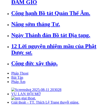
ĐÁM GIỔ
Công hạnh Bồ tát Quán Thế Âm.
Nắng sớm tháng Tư.
Ngày Thánh đản Bồ tát Địa tạng.
12 Lời nguyện nhiệm mầu của Phật
Dược sư.
Công đức xây tháp.
Pháp Thoại
Bái Tán
Pháp Âm
VU LAN HỘI MỞ
Giải thoát – TT. Thích Lệ Trang thuyết giảng.