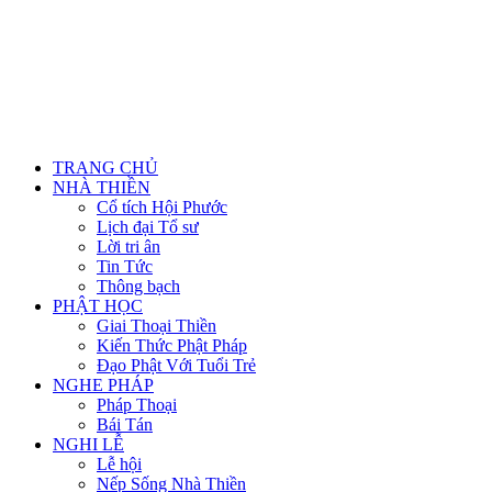
TRANG CHỦ
NHÀ THIỀN
Cổ tích Hội Phước
Lịch đại Tổ sư
Lời tri ân
Tin Tức
Thông bạch
PHẬT HỌC
Giai Thoại Thiền
Kiến Thức Phật Pháp
Đạo Phật Với Tuổi Trẻ
NGHE PHÁP
Pháp Thoại
Bái Tán
NGHI LỄ
Lễ hội
Nếp Sống Nhà Thiền