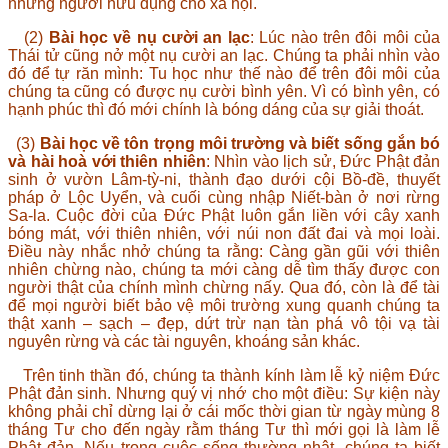
những người hữu dụng cho xã hội.
(2)
Bài học về nụ cười an lạc
: Lúc nào trên đôi môi của
Thái tử cũng nở một nụ cười an lạc. Chúng ta phải nhìn vào
đó để tự răn mình: Tu học như thế nào để trên đôi môi của
chúng ta cũng có được nụ cười bình yên. Vì có bình yên, có
hạnh phúc thì đó mới chính là bóng dáng của sự giải thoát.
(3)
Bài học về tôn trọng môi trường và biết sống gắn bó
và hài hoà với thiên nhiên
: Nhìn vào lịch sử, Đức Phật đản
sinh ở vườn Lâm-tỳ-ni, thành đạo dưới cội Bồ-đề, thuyết
pháp ở Lộc Uyển, và cuối cùng nhập Niết-bàn ở nơi rừng
Sa-la. Cuộc đời của Đức Phật luôn gắn liền với cây xanh
bóng mát, với thiên nhiên, với núi non đất đai và mọi loài.
Điều này nhắc nhở chúng ta rằng: Càng gần gũi với thiên
nhiên chừng nào, chúng ta mới càng dễ tìm thấy được con
người thật của chính mình chừng nấy. Qua đó, còn là để tài
để mọi người biết bảo vệ môi trường xung quanh chúng ta
thật xanh – sạch – đẹp, dứt trừ nạn tàn phá vô tội vạ tài
nguyên rừng và các tài nguyên, khoáng sản khác.
Trên tinh thần đó, chúng ta thành kính làm lễ kỷ niệm Đức
Phật đản sinh. Nhưng quý vị nhớ cho một điều: Sự kiện này
không phải chỉ dừng lại ở cái mốc thời gian từ ngày mùng 8
tháng Tư cho đến ngày rằm tháng Tư thì mới gọi là làm lễ
Phật đản. Nếu trong cuộc sống thường nhật, chúng ta biết