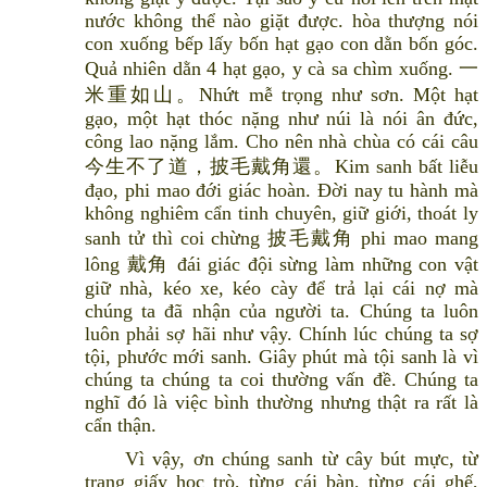
nước không thể nào giặt được. hòa thượng nói
con xuống bếp lấy bốn hạt gạo con dằn bốn góc.
Quả nhiên dằn 4 hạt gạo, y cà sa chìm xuống. 一
米重如山。Nhứt mễ trọng như sơn. Một hạt
gạo, một hạt thóc nặng như núi là nói ân đức,
công lao nặng lắm. Cho nên nhà chùa có cái câu
今生不了道，披毛戴角還。Kim sanh bất liễu
đạo, phi mao đới giác hoàn. Đời nay tu hành mà
không nghiêm cẩn tinh chuyên, giữ giới, thoát ly
sanh tử thì coi chừng 披毛戴角 phi mao mang
lông 戴角 đái giác đội sừng làm những con vật
giữ nhà, kéo xe, kéo cày để trả lại cái nợ mà
chúng ta đã nhận của người ta. Chúng ta luôn
luôn phải sợ hãi như vậy. Chính lúc chúng ta sợ
tội, phước mới sanh. Giây phút mà tội sanh là vì
chúng ta chúng ta coi thường vấn đề. Chúng ta
nghĩ đó là việc bình thường nhưng thật ra rất là
cẩn thận.
Vì vậy, ơn chúng sanh từ cây bút mực, từ
trang giấy học trò, từng cái bàn, từng cái ghế,