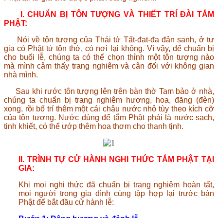
I. CHUẨN BỊ TÔN TƯỢNG VÀ THIẾT TRÍ ĐÀI TẮM
PHẬT:
Nói về tôn tượng của Thái tử Tất-đạt-đa đản sanh, ở tư
gia có Phật tử tôn thờ, có nơi lại không. Vì vậy, để chuẩn bị
cho buổi lễ, chúng ta có thể chọn thỉnh một tôn tượng nào
mà mình cảm thấy trang nghiêm và cân đối với không gian
nhà mình.
Sau khi rước tôn tượng lên trên bàn thờ Tam bảo ở nhà,
chúng ta chuẩn bị trang nghiêm hương, hoa, đăng (đèn)
xong, rồi bố trí thêm một cái chậu nước nhỏ tùy theo kích cỡ
của tôn tượng. Nước dùng để tắm Phật phải là nước sạch,
tinh khiết, có thể ướp thêm hoa thơm cho thanh tịnh.
II. TRÌNH TỰ CỬ HÀNH NGHI THỨC TẮM PHẬT TẠI
GIA:
Khi mọi nghi thức đã chuẩn bị trang nghiêm hoàn tất,
mọi người trong gia đình cùng tập hợp lại trước bàn
Phật để bắt đầu cử hành lễ: