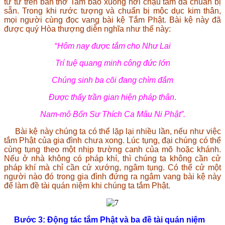
tử từ trên bàn thờ Tam bảo xuống nơi chậu tắm đã chuẩn bị
sẵn. Trong khi rước tượng và chuẩn bị mộc dục kim thân,
mọi người cùng đọc vang bài kệ Tắm Phật. Bài kệ này đã
được quý Hòa thượng diễn nghĩa như thế này:
“
Hôm nay được tắm cho Như Lai
Trí tuệ quang minh công đức lớn
Chúng sinh ba cõi đang chìm đắm
Được thấy trần gian hiện pháp thân
.
Nam-mô Bổn Sư Thích Ca Mâu Ni Phật”.
Bài kệ này chúng ta có thể lặp lại nhiều lần, nếu như việc
tắm Phật của gia đình chưa xong. Lúc tụng, đại chúng có thể
cùng tụng theo một nhịp trường canh của mõ hoặc khánh.
Nếu ở nhà không có pháp khí, thì chúng ta không cần cử
pháp khí mà chỉ cần cử xướng, ngâm tụng. Có thể cử một
người nào đó trong gia đình đứng ra ngâm vang bài kệ này
để làm đề tài quán niệm khi chúng ta tắm Phật.
Bước 3
: Động tác tắm Phật và ba đề tài quán niệm