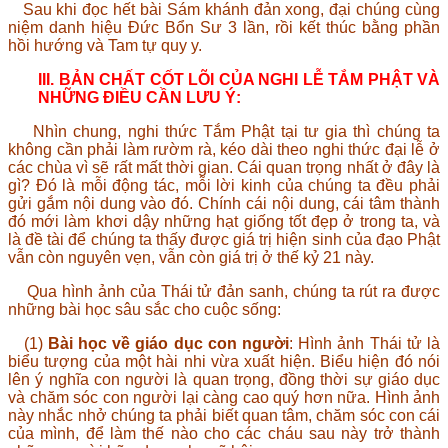
Sau khi đọc hết bài Sám khánh đản xong, đại chúng cùng
niệm danh hiệu Đức Bổn Sư 3 lần, rồi kết thúc bằng phần
hồi hướng và Tam tự quy y.
III. BẢN CHẤT CỐT LÕI CỦA NGHI LỄ TẮM PHẬT VÀ
NHỮNG ĐIỀU CẦN LƯU Ý:
Nhìn chung, nghi thức Tắm Phật tại tư gia thì chúng ta
không cần phải làm rườm rà, kéo dài theo nghi thức đại lễ ở
các chùa vì sẽ rất mất thời gian. Cái quan trọng nhất ở đây là
gì? Đó là mỗi động tác, mỗi lời kinh của chúng ta đều phải
gửi gắm nội dung vào đó. Chính cái nội dung, cái tâm thành
đó mới làm khơi dậy những hạt giống tốt đẹp ở trong ta, và
là đề tài để chúng ta thấy được giá trị hiện sinh của đạo Phật
vẫn còn nguyên vẹn, vẫn còn giá trị ở thế kỷ 21 này.
Qua hình ảnh của Thái tử đản sanh, chúng ta rút ra được
những bài học sâu sắc cho cuộc sống:
(1)
Bài học về giáo dục con người
: Hình ảnh Thái tử là
biểu tượng của một hài nhi vừa xuất hiện. Biểu hiện đó nói
lên ý nghĩa con người là quan trọng, đồng thời sự giáo dục
và chăm sóc con người lại càng cao quý hơn nữa. Hình ảnh
này nhắc nhở chúng ta phải biết quan tâm, chăm sóc con cái
của mình, để làm thế nào cho các cháu sau này trở thành