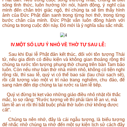
sống tỉnh thức, luôn hướng lời nói, hành động, ý nghĩ của
mình đến chân trời giác ngộ, thì chúng ta sẽ tìm thấy hình
ảnh của Đức Phật đản sanh trong từng hơi thở, trong từng
bước chân của mình. Đức Phật vẫn luôn đồng hành với
chúng ta trong cuộc đời này. Đó mới là ý nghĩa sâu sắc nhất.
IV.MỘT SỐ LƯU Ý NHỎ VỀ THỜ TỰ SAU LỄ:
Sau khi Đại lễ Phật đản kết thúc, đối với tôn tượng Thái
tử, nếu gia đình có điều kiện và không gian thoáng rộng thì
chúng ta rước tôn tượng phụng thờ chung trên bàn Tam bảo
luôn. Còn nếu như bàn thờ nhà mình nhỏ, không có tiện nghi
rộng rãi, thì sau lễ, quý vị có thể bao sái (lau chùi sạch sẽ),
rồi cất tượng vào một vị trí nào trang nghiêm, chu đáo, để
sang năm đến dịp chúng ta lại rước ra làm lễ tiếp.
Quý vị đừng bị kẹt vào những giáo điều nhỏ nhặt rồi thắc
mắc, lo sợ rằng: “Rước tượng về thì phải làm lễ an vị, mà
làm lễ an vị rồi thì bắt buộc phải thờ luôn chứ không được
cất”.
Chúng ta nên nhớ, đây là cái ngẫu tượng, là biểu tượng
để nhắc nhở chúng ta nhớ đến một sự kiện lịch sử cách đây