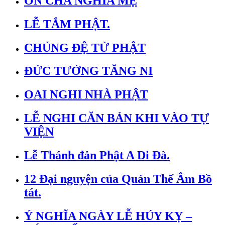
ƠN CHA NGHĨA MẸ
LỄ TẮM PHẬT.
CHÚNG ĐỆ TỬ PHẬT
ĐỨC TƯỚNG TĂNG NI
OAI NGHI NHÀ PHẬT
LỄ NGHI CĂN BẢN KHI VÀO TỰ
VIỆN
Lễ Thánh đản Phật A Di Đà.
12 Đại nguyện của Quán Thế Âm Bồ
tát.
Ý NGHĨA NGÀY LỄ HÚY KỴ –