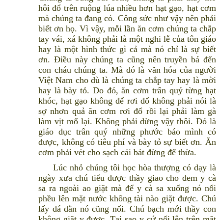
hôi đổ trên ruộng lúa nhiều hơn hạt gạo, hạt cơm
mà chúng ta đang có. Công sức như vậy nên phải
biết ơn họ. Vì vậy, mỗi lần ăn cơm chúng ta chắp
tay vái, xá không phải là một nghi lễ của tôn giáo
hay là một hình thức gì cả mà nó chỉ là sự biết
ơn. Điều này chúng ta cũng nên truyền bá đến
con cháu chúng ta. Mà đó là văn hóa của người
Việt Nam cho dù là chúng ta chắp tay hay là mời
hay là bày tỏ. Do đó, ăn cơm trân quý từng hạt
khóc, hạt gạo không để rơi đổ không phải nói là
sợ nhơn quả ăn cơm rơi đổ rồi lại phải làm gà
làm vịt mổ lại. Không phải dừng vậy thôi. Đó là
giáo dục trân quý những phước báo mình có
được, không có tiêu phí và bày tỏ sự biết ơn. Ăn
cơm phải vét cho sạch cái bát đừng để thừa.
Lúc nhỏ chúng tôi học hòa thượng có dạy là
ngày xưa chú tiểu được thầy giao cho đem y cà
sa ra ngoài ao giặt mà để y cà sa xuống nó nổi
phều lên mặt nước không tài nào giặt được. Chú
lấy đá dằn nó cũng nổi. Chú bạch mới thầy con
không giặt y được. Tại sao y cứ nổi lên trên mặt