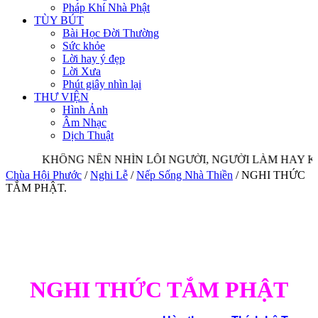
Pháp Khí Nhà Phật
TÙY BÚT
Bài Học Đời Thường
Sức khỏe
Lời hay ý đẹp
Lời Xưa
Phút giây nhìn lại
THƯ VIỆN
Hình Ảnh
Âm Nhạc
Dịch Thuật
KHÔNG NÊN NHÌN LỖI NGƯỜI, NGƯỜI LÀM HAY KH
Chùa Hội Phước
/
Nghi Lễ
/
Nếp Sống Nhà Thiền
/
NGHI THỨC
TẮM PHẬT.
NGHI THỨC TẮM PHẬT