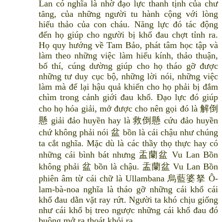
Lan có nghĩa là nhờ đạo lực thanh tịnh của chư
tăng, của những người tu hành cộng với lòng
hiếu thảo của con cháu. Năng lực đó tác động
đến họ giúp cho người bị khổ đau chợt tỉnh ra.
Họ quy hướng về Tam Bảo, phát tâm học tập và
làm theo những việc làm hiếu kính, thảo thuận,
bố thí, cúng dường giúp cho họ tháo gỡ được
những tư duy cục bộ, những lời nói, những việc
làm mà để lại hậu quả khiến cho họ phải bị đắm
chìm trong cảnh giới đau khổ. Đạo lực đó giúp
cho họ hóa giải, mở được cho nên gọi đó là 解倒
懸 giải đảo huyền hay là 救倒懸 cứu đảo huyền
chứ không phải nói 盆 bồn là cái chậu như chúng
ta cắt nghĩa. Mặc dù là các thầy thọ thực hay có
những cái bình bát nhưng 盂蘭盆 Vu Lan Bồn
không phải 盆 bồn là chậu. 盂蘭盆 Vu Lan Bồn
phiên âm từ cái chữ là Ullambana 烏藍婆拏 Ô-
lam-bà-noa nghĩa là tháo gỡ những cái khổ cái
khổ đau dằn vặt ray rứt. Người ta khó chịu giống
như cái khổ bị treo ngược những cái khổ đau đó
buông mở ra thoát khỏi ra.