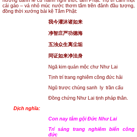
hương đảnh lễ cử hành nghi thức tắm Phật. Trụ trì cầm một
cái gáo – vá nhỏ múc nước thơm tắm trên đảnh đầu tượng,
đồng thời xướng bài kệ Tắm Phật:
我今
灌沐诸如来
净智庄严功德海
五浊众生离尘垢
同证如来净法
身
Ngã kim quán mộc chư Như Lai
Tịnh trí trang nghiêm công đức hải
Ngũ trược chúng sanh ly trần cấu
Đồng chứng Như Lai tịnh pháp thân.
Dịch nghĩa:
Con nay tắm gội Đức Như Lai
Trí sáng trang nghiêm biển công
đức