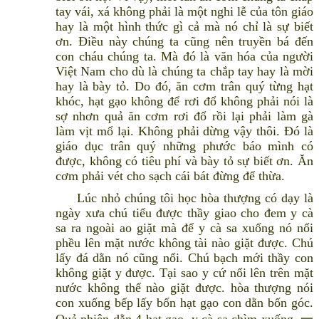
tay vái, xá không phải là một nghi lễ của tôn giáo
hay là một hình thức gì cả mà nó chỉ là sự biết
ơn. Điều này chúng ta cũng nên truyền bá đến
con cháu chúng ta. Mà đó là văn hóa của người
Việt Nam cho dù là chúng ta chắp tay hay là mời
hay là bày tỏ. Do đó, ăn cơm trân quý từng hạt
khóc, hạt gạo không để rơi đổ không phải nói là
sợ nhơn quả ăn cơm rơi đổ rồi lại phải làm gà
làm vịt mổ lại. Không phải dừng vậy thôi. Đó là
giáo dục trân quý những phước báo mình có
được, không có tiêu phí và bày tỏ sự biết ơn. Ăn
cơm phải vét cho sạch cái bát đừng để thừa.
Lúc nhỏ chúng tôi học hòa thượng có dạy là
ngày xưa chú tiểu được thầy giao cho đem y cà
sa ra ngoài ao giặt mà để y cà sa xuống nó nổi
phều lên mặt nước không tài nào giặt được. Chú
lấy đá dằn nó cũng nổi. Chú bạch mới thầy con
không giặt y được. Tại sao y cứ nổi lên trên mặt
nước không thể nào giặt được. hòa thượng nói
con xuống bếp lấy bốn hạt gạo con dằn bốn góc.