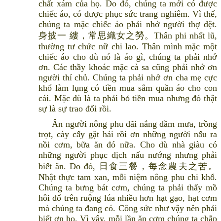
chất xám của họ. Do đó, chúng ta mới có được
chiếc áo, có được phục sức trang nghiêm. Vì thế,
chúng ta mặc chiếc áo phải nhớ người thợ dệt.
身披一 縷，常思織女之勞。Thân phi nhất lũ,
thường tư chức nữ chi lao. Thân mình mặc một
chiếc áo cho dù nó là áo gì, chúng ta phải nhớ
ơn. Các thầy khoác mặc cà sa cũng phải nhớ ơn
người thí chủ. Chúng ta phải nhớ ơn cha mẹ cực
khổ làm lụng có tiền mua sắm quần áo cho con
cái. Mặc dù là ta phải bỏ tiền mua nhưng đó thật
sự là sự trao đổi rồi.
Ân người nông phu dãi nắng dầm mưa, trồng
trọt, cày cấy gặt hái rồi ơn những người nấu ra
nồi cơm, bữa ăn đó nữa. Cho dù nhà giàu có
những người phục dịch nấu nướng nhưng phải
biết ân. Do đó, 日食三餐，每念農夫之苦。
Nhật thực tam xan, mỗi niệm nông phu chi khổ.
Chúng ta bưng bát cơm, chúng ta phải thấy mồ
hôi đổ trên ruộng lúa nhiều hơn hạt gạo, hạt cơm
mà chúng ta đang có. Công sức như vậy nên phải
biết ơn họ. Vì vậy, mỗi lần ăn cơm chúng ta chắp