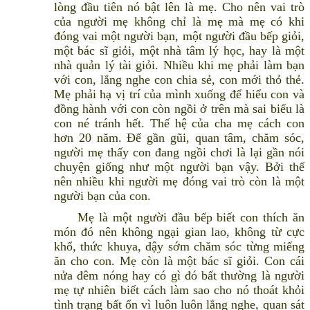
lòng đầu tiên nó bật lên là mẹ. Cho nên vai trò
của người mẹ không chỉ là mẹ mà mẹ có khi
đóng vai một người bạn, một người đầu bếp giỏi,
một bác sĩ giỏi, một nhà tâm lý học, hay là một
nhà quản lý tài giỏi. Nhiều khi mẹ phải làm bạn
với con, lắng nghe con chia sẻ, con mới thỏ thẻ.
Mẹ phải hạ vị trí của mình xuống để hiểu con và
đồng hành với con còn ngồi ở trên mà sai biểu là
con né tránh hết. Thế hệ của cha mẹ cách con
hơn 20 năm. Để gần gũi, quan tâm, chăm sóc,
người mẹ thấy con đang ngồi chơi là lại gần nói
chuyện giống như một người bạn vậy. Bởi thế
nên nhiều khi người mẹ đóng vai trò còn là một
người bạn của con.
Mẹ là một người đầu bếp biết con thích ăn
món đó nên không ngại gian lao, không từ cực
khổ, thức khuya, dậy sớm chăm sóc từng miếng
ăn cho con. Mẹ còn là một bác sĩ giỏi. Con cái
nửa đêm nóng hay có gì đó bất thường là người
mẹ tự nhiên biết cách làm sao cho nó thoát khỏi
tình trạng bất ổn vì luôn luôn lắng nghe, quan sát