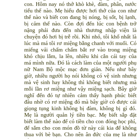
con. Hôm nay nó thở khò khè, đàm, phân, nước
tiểu thế nào. Mẹ hiểu được hơi thở của con như
thế nào và biết con đang bị nóng, bị sốt, bị lạnh,
bị cảm thế nào. Còn đợi đến lúc con bệnh trở
nặng phải đưa đến nhà thương nhập viện là
chuyện đó hơi bị trễ rồi. Khi nhỏ, tôi khổ nhất là
lúc mà má tôi rơ miệng bằng chanh với muối. Có
miếng vải chấm chấm bắt rơ vào trong miệng
khó chịu lắm, la lên, nhiều khi cắn cái tay của
má mình nữa. Đó là cách làm của một người phụ
nữ Nam Bộ mộc mạc đơn giản. Nếu như bây
giờ, nhiều người họ nói không có vệ sinh nhưng
mà vệ sinh hay không thì không biết nhưng mà
mỗi lần rơ miệng như vậy miệng sạch. Bây giờ
nghĩ đến đó tự nhiên cảm thấy hạnh phúc biết
đâu nhờ có rơ miệng đó mà bây giờ có được cái
giọng tụng kinh không bị đàm, không bị gì đó.
Mẹ là người quản lý tiền bạc. Mẹ biết sắp đặt
biết làm thế nào để có tiền cho con đóng học phí,
để sắm cho con món đồ từ này cái kia để không
thua với bè bạn. Cho nên ân đức của mẹ là như