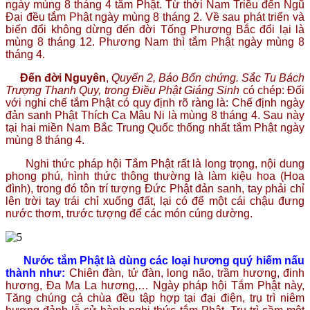
ngày mùng 8 tháng 4 tắm Phật. Từ thời Nam Triều đến Ngũ
Đại đều tắm Phật ngày mùng 8 tháng 2. Về sau phát triển và
biến đổi không dừng đến đời Tống Phương Bắc đổi lại là
mùng 8 tháng 12. Phương Nam thì tắm Phật ngày mùng 8
tháng 4.
Đến đời Nguyên
,
Quyển 2, Báo Bổn chứng. Sắc Tu Bách
Trượng Thanh Quy, trong Điều Phật Giáng Sinh
có chép: Đối
với nghi chế tắm Phật có quy định rõ ràng là: Chế định ngày
đản sanh Phật Thích Ca Mâu Ni là mùng 8 tháng 4. Sau này
tại hai miền Nam Bắc Trung Quốc thống nhất tắm Phật ngày
mùng 8 tháng 4.
Nghi thức pháp hội Tắm Phật rất là long trọng, nội dung
phong phú, hình thức thông thường là làm kiệu hoa (Hoa
đình), trong đó tôn trí tượng Đức Phật đản sanh, tay phải chỉ
lên trời tay trái chỉ xuống đất, lại có để một cái chậu đưng
nước thơm, trước tượng để các món cúng dường.
Nước tắm Phật là dùng các loại hương quý hiếm nấu
thành như:
Chiên đàn, tử đàn, long não, trầm hương, đinh
hương, Đa Ma La hương,… Ngày pháp hội Tắm Phật này,
Tăng chúng cả chùa đều tập hợp tại đại điện, trụ trì niêm