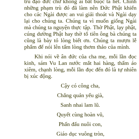
trù đạo đức chứ không ai bắt buộc ta hết. Chính
những phạm trù đó đã làm nên Đức Phật khiến
cho các Ngài được an vui giải thoát và Ngài dạy
lại cho chúng ta. Chúng ta vì muốn giống Ngài
mà chúng ta nguyện thực tập. Thờ Phật, lạy phật,
cúng dường Phật hay thờ tổ tiên ông bà chúng ta
cũng là bày tỏ lòng biết ơn. Chúng ta mượn lễ
phẩm để nói lên tấm lòng thơm thảo của mình.
Khi nói về ân đức của cha mẹ, mỗi lần đọc
kinh, sám Vu Lan nước mắt hai hàng, thấm áo
xiêm, chạnh lòng, mỗi lần đọc đến đó là tự nhiên
bị xúc động.
Cậy có công cha,
Chẳng quản yếu già,
Sanh nhai lam lũ.
Quyết cùng hoàn vũ,
Phấn đấu nuôi con,
Giáo dục vuông tròn,