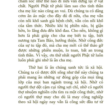
chăm sóc như thế nào đi nữa vẫn dừng lại ở vật
chất. Người Phật tử phải làm sao cho tinh thần
cha mẹ lúc nào cũng an vui. Dù chúng ta có dâng
cơm ăn áo mặc cho đầy đủ đi nữa, cha mẹ vẫn
còn nỗi khổ sanh già bệnh chết, vẫn còn nỗi khổ
của tâm thức. Nhiều khi bị phiền não, bị giận
hờn, lo lắng đưa đến khổ đau. Cho nên, không gì
hơn là phải giúp cho cha mẹ biết tu tập, biết
nương tựa Tam Bảo, hướng thiện. Nhờ công đức
của sự tu tập đó, mà cha mẹ mới có thể tháo gỡ
được những phiền muộn, lo toan, bất an trong
tinh thần. Vì vậy, ơn thứ nhất người Phật tử luôn
luôn phải ghi nhớ là ân cha mẹ.
Thứ hai là ân chúng sanh tức là xã hội.
Chúng ta có được đời sống như thế này chúng ta
phải mang ân những sự đóng góp của mọi tầng
lớp của mọi ban ngành trong xã hội. Nhờ có
người thợ dệt cặm cụi từng sợi chỉ, nhờ có người
thợ nhuộm nghiên cứu tìm ra một công thức, nhờ
có người thợ may cho dù là may công nghiệp
theo xã hội ngày nay vẫn là công sức đầu tư từ