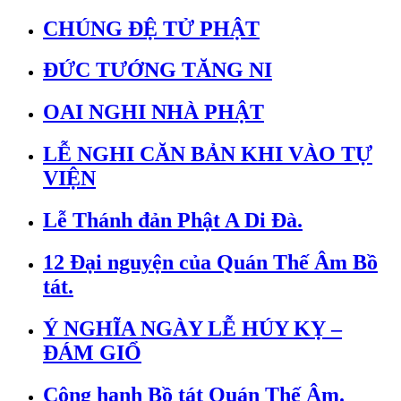
CHÚNG ĐỆ TỬ PHẬT
ĐỨC TƯỚNG TĂNG NI
OAI NGHI NHÀ PHẬT
LỄ NGHI CĂN BẢN KHI VÀO TỰ
VIỆN
Lễ Thánh đản Phật A Di Đà.
12 Đại nguyện của Quán Thế Âm Bồ
tát.
Ý NGHĨA NGÀY LỄ HÚY KỴ –
ĐÁM GIỔ
Công hạnh Bồ tát Quán Thế Âm.