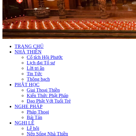
TRANG CHỦ
NHÀ THIỀN
Cổ tích Hội Phước
Lịch đại Tổ sư
Lời tri ân
Tin Tức
Thông bạch
PHẬT HỌC
Giai Thoại Thiền
Kiến Thức Phật Pháp
Đạo Phật Với Tuổi Trẻ
NGHE PHÁP
Pháp Thoại
Bái Tán
NGHI LỄ
Lễ hội
Nếp Sống Nhà Thiền