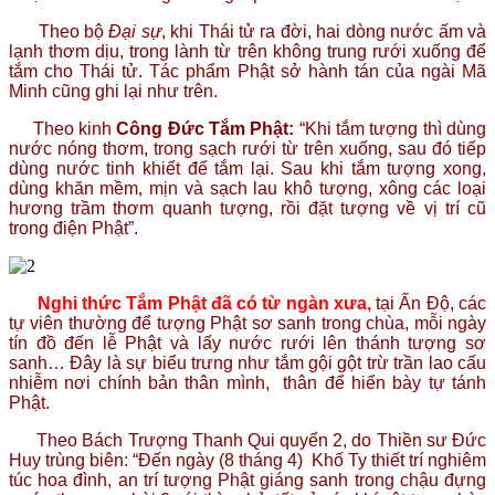
Theo bộ
Đại sự
, khi Thái tử ra đời, hai dòng nước ấm và
lạnh thơm dịu, trong lành từ trên không trung rưới xuống để
tắm cho Thái tử. Tác phẩm Phật sở hành tán của ngài Mã
Minh cũng ghi lại như trên.
Theo kinh
Công Đức Tắm Phật:
“Khi tắm tượng thì dùng
nước nóng thơm, trong sạch rưới từ trên xuống, sau đó tiếp
dùng nước tinh khiết để tắm lại. Sau khi tắm tượng xong,
dùng khăn mềm, mịn và sạch lau khô tượng, xông các loại
hương trầm thơm quanh tượng, rồi đặt tượng về vị trí cũ
trong điện Phật”.
Nghi thức Tắm Phật đã có từ ngàn xưa,
tại Ấn Độ, các
tự viên thường để tượng Phật sơ sanh trong chùa, mỗi ngày
tín đồ đến lễ Phật và lấy nước rưới lên thánh tượng sơ
sanh… Đây là sự biểu trưng như tắm gội gột trừ trần lao cấu
nhiễm nơi chính bản thân mình, thân để hiển bày tự tánh
Phật.
Theo Bách Trượng Thanh Qui quyển 2, do Thiền sư Đức
Huy trùng biên: “Đến ngày (8 tháng 4) Khố Ty thiết trí nghiêm
túc hoa đình, an trí tượng Phật giáng sanh trong chậu đựng