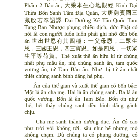
Phẩm 2 Báo ân, 大乘本生心地觀經 Kinh Đại
Thừa Bổn Sanh Tâm Địa Quán, 大唐罽賓國三
藏般若奉詔譯 Đại Đường Kế Tân Quốc Tam
Tạng Ban Nhược phụng chiếu dịch, đức Phật có
nói là con người luôn luôn phải ghi nhớ đến bốn
ân 世出世恩有其四種：一父母恩，二眾生
恩，三國王恩，四三寶恩。如是四恩，一切眾
生平等荷負。Thế xuất thế ân hữu kì tứ chủng
nhất phụ mẫu ân, nhị chúng sanh ân, tam quốc
vương ân, tứ Tam Bảo ân. Như thị tứ ân nhất
thiết chúng sanh bình đẳng hà phụ.
Ân của thế gian và xuất thế gian có bốn bậc:
Một là ân cha mẹ. Hai là ân chúng sanh. Ba là ân
quốc vương. Bốn là ân Tam Bảo. Bốn ơn như
thế, hết thảy chúng sanh đều bình đẳng gánh
chịu.
Cha mẹ sanh thành dưỡng dục. Ân đó cao
như trời vói không tới, sâu như bể nhưng mò
không chạm. Dù chúng ta có phụng dưỡng, có