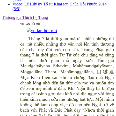
Video: Lễ Húy kỵ Tổ sư Khai sơn Chùa Hội Phước 2014
(5/5)
Thượng tọa Thích Lệ Trang
VU LAN HỘI MỞ
Tháng 7 là thời gian mà rất nhiều những thi
ca, rất nhiều những thơ văn nói lên tình thương
của cha mẹ đối với con cái. Trong Phật giáo
tháng 7 là thời gian Tự Tứ của chư tăng và cũng
là mốc thời gian mà ngày xưa Tôn giả
Maudgalyāyana Sthavira, Mahāmaudgalyāyana,
Moggallāna Thera, Mahāmoggallāna, 目犍連
Mục Kiền Liên sau khi tu chứng đạo quả Ngài
chạnh lòng nhớ đến ân đức của mẹ và muốn tìm
để xem mẹ mình ở đâu. Khi Ngài thấy bà bị đọa
trong cái cảnh giới đau khổ nơi địa ngục với lòng
hiếu kính muốn cứu mẹ nhưng bất lực. Một mình
không thể làm công việc đó cho nên Ngài trở về
bạch với Phật và Đức Phật dạy “Nhơn thời gian
chư tăng Tự Tứ kết thúc 3 tháng hạ, thầy hãy