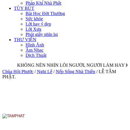
Pháp Khí Nhà Phật
TÙY BÚT
Bài Học Đời Thường
Sức khỏe
Lời hay ý đẹp
Lời Xưa
Phút giây nhìn lại
THƯ VIỆN
Hình Ảnh
Âm Nhạc
Dịch Thuật
KHÔNG NÊN NHÌN LỖI NGƯỜI, NGƯỜI LÀM HAY KH
Chùa Hội Phước
/
Nghi Lễ
/
Nếp Sống Nhà Thiền
/
LỄ TẮM
PHẬT.