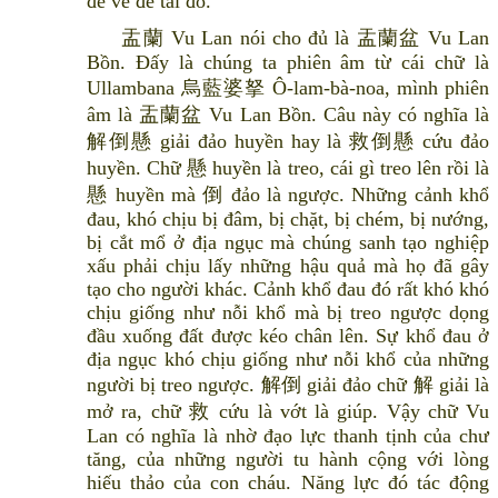
đề về đề tài đó.
盂蘭 Vu Lan nói cho đủ là 盂蘭盆 Vu Lan
Bồn. Đấy là chúng ta phiên âm từ cái chữ là
Ullambana 烏藍婆拏 Ô-lam-bà-noa, mình phiên
âm là 盂蘭盆 Vu Lan Bồn. Câu này có nghĩa là
解倒懸 giải đảo huyền hay là 救倒懸 cứu đảo
huyền. Chữ 懸 huyền là treo, cái gì treo lên rồi là
懸 huyền mà 倒 đảo là ngược. Những cảnh khổ
đau, khó chịu bị đâm, bị chặt, bị chém, bị nướng,
bị cắt mổ ở địa ngục mà chúng sanh tạo nghiệp
xấu phải chịu lấy những hậu quả mà họ đã gây
tạo cho người khác. Cảnh khổ đau đó rất khó khó
chịu giống như nỗi khổ mà bị treo ngược dọng
đầu xuống đất được kéo chân lên. Sự khổ đau ở
địa ngục khó chịu giống như nỗi khổ của những
người bị treo ngược. 解倒 giải đảo chữ 解 giải là
mở ra, chữ 救 cứu là vớt là giúp. Vậy chữ Vu
Lan có nghĩa là nhờ đạo lực thanh tịnh của chư
tăng, của những người tu hành cộng với lòng
hiếu thảo của con cháu. Năng lực đó tác động