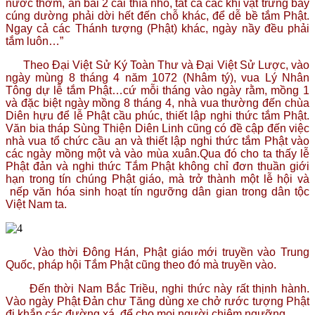
nước thơm, an bài 2 cái thìa nhỏ, tất cả các khí vật trưng bày
cúng dường phải dời hết đến chỗ khác, để dễ bề tắm Phật.
Ngay cả các Thánh tượng (Phật) khác, ngày nầy đều phải
tắm luôn…”
Theo Đại Việt Sử Ký Toàn Thư và Đại Việt Sử Lược, vào
ngày mùng 8 tháng 4 năm 1072 (Nhâm tý), vua Lý Nhân
Tông dự lễ tắm Phật…cứ mỗi tháng vào ngày rằm, mồng 1
và đặc biệt ngày mồng 8 tháng 4, nhà vua thường đến chùa
Diên hựu để lễ Phật cầu phúc, thiết lập nghi thức tắm Phật.
Văn bia tháp Sùng Thiện Diên Linh cũng có đề cập đến việc
nhà vua tổ chức cầu an và thiết lập nghi thức tắm Phật vào
các ngày mồng một và vào mùa xuân.Qua đó cho ta thấy lễ
Phật đản và nghi thức Tắm Phật không chỉ đơn thuần giới
hạn trong tín chúng Phật giáo, mà trở thành một lễ hội và
nếp văn hóa sinh hoạt tín ngưỡng dân gian trong dân tộc
Việt Nam ta.
Vào thời Đông Hán, Phật giáo mới truyền vào Trung
Quốc, pháp hội Tắm Phật cũng theo đó mà truyền vào.
Đến thời Nam Bắc Triều, nghi thức này rất thịnh hành.
Vào ngày Phật Đản chư Tăng dùng xe chở rước tượng Phật
đi khắp các đường xá, để cho mọi người chiêm ngưỡng.