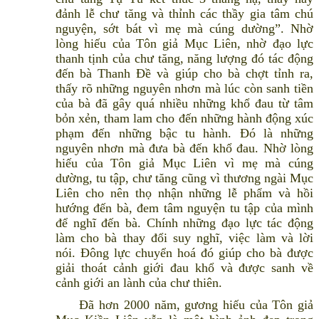
đảnh lễ chư tăng và thỉnh các thầy gia tâm chú
nguyện, sớt bát vì mẹ mà cúng dường”. Nhờ
lòng hiếu của Tôn giả Mục Liên, nhờ đạo lực
thanh tịnh của chư tăng, năng lượng đó tác động
đến bà Thanh Đề và giúp cho bà chợt tỉnh ra,
thấy rõ những nguyên nhơn mà lúc còn sanh tiền
của bà đã gây quá nhiều những khổ đau từ tâm
bỏn xẻn, tham lam cho đến những hành động xúc
phạm đến những bậc tu hành. Đó là những
nguyên nhơn mà đưa bà đến khổ đau. Nhờ lòng
hiếu của Tôn giả Mục Liên vì mẹ mà cúng
dường, tu tập, chư tăng cũng vì thương ngài Mục
Liên cho nên thọ nhận những lễ phẩm và hồi
hướng đến bà, đem tâm nguyện tu tập của mình
để nghĩ đến bà. Chính những đạo lực tác động
làm cho bà thay đổi suy nghĩ, việc làm và lời
nói. Đông lực chuyển hoá đó giúp cho bà được
giải thoát cảnh giới đau khổ và được sanh về
cảnh giới an lành của chư thiên.
Đã hơn 2000 năm, gương hiếu của Tôn giả