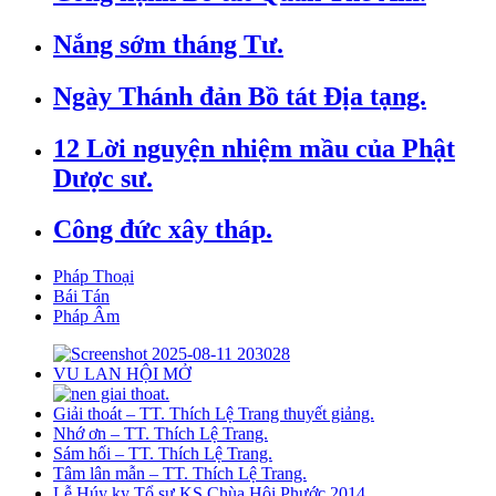
Nắng sớm tháng Tư.
Ngày Thánh đản Bồ tát Địa tạng.
12 Lời nguyện nhiệm mầu của Phật
Dược sư.
Công đức xây tháp.
Pháp Thoại
Bái Tán
Pháp Âm
VU LAN HỘI MỞ
Giải thoát – TT. Thích Lệ Trang thuyết giảng.
Nhớ ơn – TT. Thích Lệ Trang.
Sám hối – TT. Thích Lệ Trang.
Tâm lân mẫn – TT. Thích Lệ Trang.
Lễ Húy kỵ Tổ sư KS Chùa Hội Phước 2014.