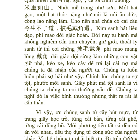
Quả nhiên dằn 4 hạt gạo, y cà sa chìm xuống. 一
米重如山。Nhứt mễ trọng như sơn. Một hạt
gạo, một hạt thóc nặng như núi là nói ân đức,
công lao nặng lắm. Cho nên nhà chùa có cái câu
今生不了道，披毛戴角還。Kim sanh bất liễu
đạo, phi mao đới giác hoàn. Đời nay tu hành mà
không nghiêm cẩn tinh chuyên, giữ giới, thoát ly
sanh tử thì coi chừng 披毛戴角 phi mao mang
lông 戴角 đái giác đội sừng làm những con vật
giữ nhà, kéo xe, kéo cày để trả lại cái nợ mà
chúng ta đã nhận của người ta. Chúng ta luôn
luôn phải sợ hãi như vậy. Chính lúc chúng ta sợ
tội, phước mới sanh. Giây phút mà tội sanh là vì
chúng ta chúng ta coi thường vấn đề. Chúng ta
nghĩ đó là việc bình thường nhưng thật ra rất là
cẩn thận.
Vì vậy, ơn chúng sanh từ cây bút mực, từ
trang giấy học trò, từng cái bàn, từng cái ghế,
từng cái đồng hồ. Mỗi phương tiện tất cả đều có
ân với nhau, đều thọ dụng từ công sức của người
khác. Vì thế chúng ta phải biết ơn. Đi trên đường