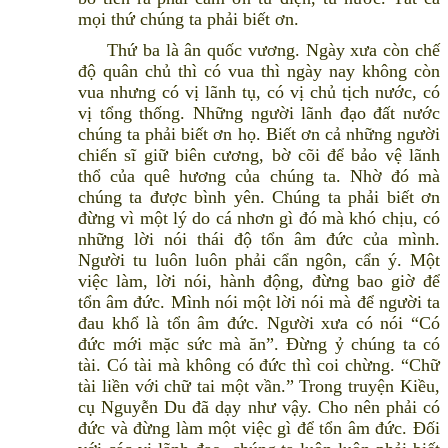
mọi thứ chúng ta phải biết ơn.
Thứ ba là ân quốc vương. Ngày xưa còn chế
độ quân chủ thì có vua thì ngày nay không còn
vua nhưng có vị lãnh tụ, có vị chủ tịch nước, có
vị tổng thống. Những người lãnh đạo đất nước
chúng ta phải biết ơn họ. Biết ơn cả những người
chiến sĩ giữ biên cương, bờ cõi để bảo vệ lãnh
thổ của quê hương của chúng ta. Nhờ đó mà
chúng ta được bình yên. Chúng ta phải biết ơn
đừng vì một lý do cá nhơn gì đó mà khó chịu, có
những lời nói thái độ tổn âm đức của mình.
Người tu luôn luôn phải cẩn ngôn, cẩn ý. Một
việc làm, lời nói, hành động, đừng bao giờ để
tổn âm đức. Mình nói một lời nói mà để người ta
đau khổ là tổn âm đức. Người xưa có nói “Có
đức mới mặc sức mà ăn”. Đừng ỷ chúng ta có
tài. Có tài mà không có đức thì coi chừng. “Chữ
tài liền với chữ tai một vần.” Trong truyện Kiều,
cụ Nguyễn Du đã dạy như vậy. Cho nên phải có
đức và đừng làm một việc gì để tổn âm đức. Đối