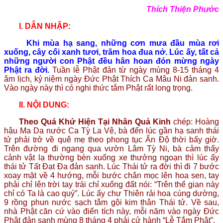
Thích Thiện Phước
I.
DẪN NHẬP:
Khi mùa hạ sang, những cơn mưa đầu mùa rơi
xuống, cây cối xanh tươi, trăm hoa đua nở.
Lúc ấy, tất cả
những người con Phật đều hân hoan đón mừng ngày
Phật ra đời.
Tuần lễ Phật đản từ ngày mùng 8-15 tháng 4
âm lịch, kỷ niệm ngày Đức Phật Thích Ca Mâu Ni đản sanh.
Vào ngày này thì có nghi thức tắm Phật rất long trọng.
II.
NỘI DUNG:
Theo Quá Khứ Hiện Tại Nhân Quả Kinh
chép: Hoàng
hậu Ma Da nước Ca Tỳ La Vệ, bà đến lúc gần hạ sanh thái
tử phải trở về quê mẹ theo phong tục Ấn Độ thời bấy giờ.
Trên đường đi ngang qua vườn Lâm Tỳ Ni, bà cảm thấy
cảnh vật lạ thường bèn xuống xe thưởng ngoạn thì lúc ấy
thái tử Tất Đạt Đa đản sanh. Lúc Thái tử ra đời thì đi 7 bước
xoay mặt về 4 hướng, mỗi bước chân mọc lên hoa sen, tay
phải chỉ lên trời tay trái chỉ xuống đất nói: “Trên thế gian này
chỉ có Ta là cao quý”. Lúc ấy chư Thiên rải hoa cúng dường,
9 rồng phun nước sạch tắm gội kim thân Thái tử. Về sau,
nhà Phật căn cứ vào điển tích này, mỗi năm vào ngày Đức
Phật đản sanh mùng 8 tháng 4 phải cử hành “Lễ Tắm Phật”.