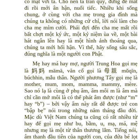
có mặt với ta. Cho nên ta trân quý, đừng để mất
đi rồi mới ân hận, nuối tiếc. Nhiều khi sống
chung, ở cùng với cha mẹ trong gia đình mà
chúng ta không có những cử chỉ, lời nói làm cho
cha mẹ mỉm cười. Phải đợi đến cha mẹ mất rồi
bất chợt một ký ức, một kỷ niệm ùa về, một bài
hát ngân lên hay là một hình ảnh thoáng qua,
chúng ta mới hối hận. Vì thế, hãy sống sâu sắc,
đúng nghĩa là một người con Phật.
Mẹ hay má hay mợ, người Trung Hoa gọi mẹ
là 妈妈 māmā, văn cổ gọi là 母親 mǔqīn,
búchhin, mẫu thân. Người phương Tây gọi mẹ là
mother, mum, mom, mamma, mammy, mère.
Sao nó lạ là cùng ở phụ âm, âm môi m là âm mà
chỉ cần mở môi là có thể phát âm được (như “m”
hay “b”) – bởi vậy âm này rất dễ được trẻ con
“bập bẹ” nói trong những năm tháng đầu đời.
Mặc dù Việt Nam chúng ta cũng có rất nhiều từ
hay để gọi mẹ như bu, bầm, u, mạ, má, mệ
nhưng mẹ là một từ thân thương lắm. Tiếng nói,
âm thanh đầu tiên của người con, của đứa bé lọt