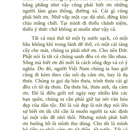
bằng phẳng như vậy cũng phải biết ơn những
người làm giao thông, đường xá. Cái gì cũng
phải biết ơn. Nhỡ vấp một cục đá nhỏ, đừng khó
chịu mắng chửi. Tại mình đi thiếu chánh niệm,
thiếu ý thức chứ không ai muốn như vậy cả.
Tất cả mọi thứ từ một ly nước sạch, có một
bầu không khí trong lành để thở, có một cái tàng
cây che mát, chúng ta phải nhớ ơn. Cho nên Đức
Phật nói là tất cả chúng sanh đều có ơn lẫn nhau.
Sống mà biết ơn đó mới là cách sống đẹp và có ý
nghĩa. Do đó, người Việt Nam chúng ta bao giờ
cũng đi kèm theo câu nói dạ cảm ơn, hay là dạ
thưa. Chúng ta gọi dạ bảo thưa, trình thưa cái gì
đều có từ dạ thưa. Dạ thưa bà, thưa anh, dạ cảm
ơn. Đó là điều giới trẻ ngày nay nhiều khi các
bạn quên, chúng ta cần phải giữ lại nét văn hóa
đẹp của dân tộc. Đó là cái đẹp là nét đẹp nói lên
sự biết ơn dù chỉ cần là muốn người ta xác định
lại một vấn đề nhỏ thôi. Nhưng mình phải biết
ơn huống hồ là mình thọ dùng. Cho dù là mình
bỏ tiền ra phải cảm ơn từ điện, từ nước. Tất cả