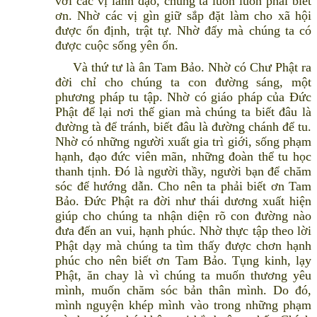
với các vị lãnh đạo, chúng ta luôn luôn phải biết
ơn. Nhờ các vị gìn giữ sắp đặt làm cho xã hội
được ổn định, trật tự. Nhờ đấy mà chúng ta có
được cuộc sống yên ổn.
Và thứ tư là ân Tam Bảo. Nhờ có Chư Phật ra
đời chỉ cho chúng ta con đường sáng, một
phương pháp tu tập. Nhờ có giáo pháp của Đức
Phật để lại nơi thế gian mà chúng ta biết đâu là
đường tà để tránh, biết đâu là đường chánh để tu.
Nhờ có những người xuất gia trì giới, sống phạm
hạnh, đạo đức viên mãn, những đoàn thể tu học
thanh tịnh. Đó là người thầy, người bạn để chăm
sóc để hướng dẫn. Cho nên ta phải biết ơn Tam
Bảo. Đức Phật ra đời như thái dương xuất hiện
giúp cho chúng ta nhận diện rõ con đường nào
đưa đến an vui, hạnh phúc. Nhờ thực tập theo lời
Phật dạy mà chúng ta tìm thấy được chơn hạnh
phúc cho nên biết ơn Tam Bảo. Tụng kinh, lạy
Phật, ăn chay là vì chúng ta muốn thương yêu
mình, muốn chăm sóc bản thân mình. Do đó,
mình nguyện khép mình vào trong những phạm