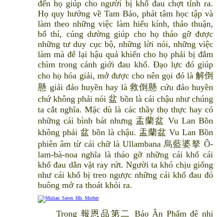
đến họ giúp cho người bị khổ đau chợt tỉnh ra.
Họ quy hướng về Tam Bảo, phát tâm học tập và
làm theo những việc làm hiếu kính, thảo thuận,
bố thí, cúng dường giúp cho họ tháo gỡ được
những tư duy cục bộ, những lời nói, những việc
làm mà để lại hậu quả khiến cho họ phải bị đắm
chìm trong cảnh giới đau khổ. Đạo lực đó giúp
cho họ hóa giải, mở được cho nên gọi đó là 解倒
懸 giải đảo huyền hay là 救倒懸 cứu đảo huyền
chứ không phải nói 盆 bồn là cái chậu như chúng
ta cắt nghĩa. Mặc dù là các thầy thọ thực hay có
những cái bình bát nhưng 盂蘭盆 Vu Lan Bồn
không phải 盆 bồn là chậu. 盂蘭盆 Vu Lan Bồn
phiên âm từ cái chữ là Ullambana 烏藍婆拏 Ô-
lam-bà-noa nghĩa là tháo gỡ những cái khổ cái
khổ đau dằn vặt ray rứt. Người ta khó chịu giống
như cái khổ bị treo ngược những cái khổ đau đó
buông mở ra thoát khỏi ra.
Trong 報恩品第二 Báo Ân Phẩm đệ nhị